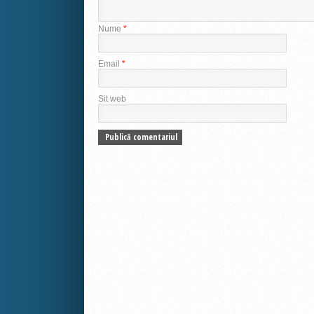
Nume
*
Email
*
Sit web