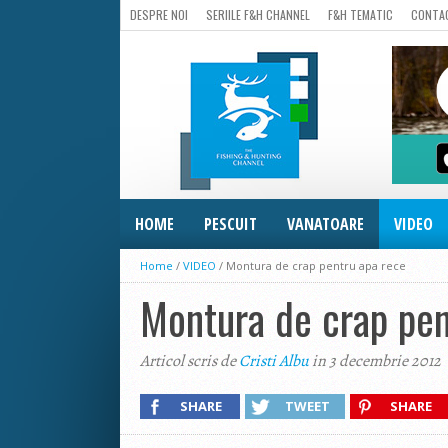
DESPRE NOI
SERIILE F&H CHANNEL
F&H TEMATIC
CONTA
HOME
PESCUIT
VANATOARE
VIDEO
Home
/
VIDEO
/
Montura de crap pentru apa rece
Montura de crap pen
Articol scris de
Cristi Albu
in 3 decembrie 2012
SHARE
TWEET
SHARE