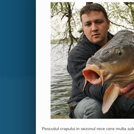
Pescuitul crapului in sezonul rece cere multa subt