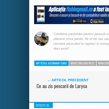
Combina pasiunea pentru pescuit cu
placere orice peste, fie el de rau sa
ramane pescuitul la rapitori si compe
deci exist!
ARTICOLE ASEMANATOARE
MONTURA APA RECE
MONTUR
← ARTICOL PRECEDENT
Ce au zis pescarii de Larysa
CITESTE SI...