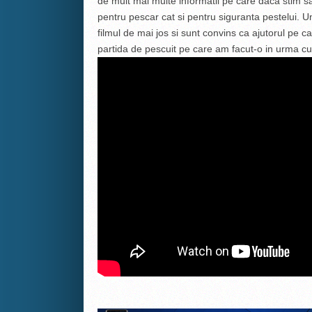
de mult mai multe informatii pe care daca stim sa
pentru pescar cat si pentru siguranta pestelui. Un
filmul de mai jos si sunt convins ca ajutorul pe ca
partida de pescuit pe care am facut-o in urma c