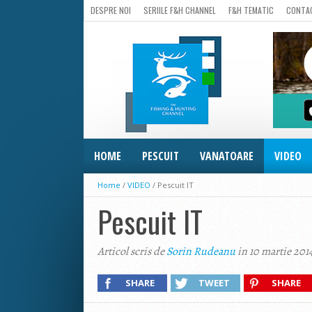
DESPRE NOI
SERIILE F&H CHANNEL
F&H TEMATIC
CONTA
HOME
PESCUIT
VANATOARE
VIDEO
Home
/
VIDEO
/
Pescuit IT
Pescuit IT
Articol scris de
Sorin Rudeanu
in 10 martie 201
SHARE
TWEET
SHARE