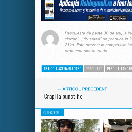
Pescuieste de peste 30 de ani, la in
ciortani. „Virusarea” se produce in 
21kg. Este prezent in competitiile int
producatorilor de nada.
ARTICOLE ASEMANATOARE
PESCUIT IT
PESCUIT TANCAB
← ARTICOL PRECEDENT
Crapi la punct fix
CITESTE SI...