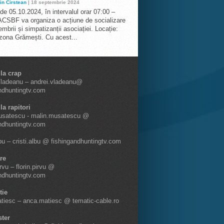
in Cirstean
| 18 septembrie 2024
 de 05.10.2024, în intervalul orar 07:00 –
ACSBF va organiza o acțiune de socializare
mbrii și simpatizanții asociației. Locație:
 zona Grămești. Cu acest...
 la crap
Vladeanu – andrei.vladeanu@
ndhuntingtv.com
la rapitori
usatescu - malin.musatescu @
ndhuntingtv.com
lbu – cristi.albu @ fishingandhuntingtv.com
re
irvu – florin.pirvu @
ndhuntingtv.com
tie
tiesc – anca.matiesc @ tematic-cable.ro
ter