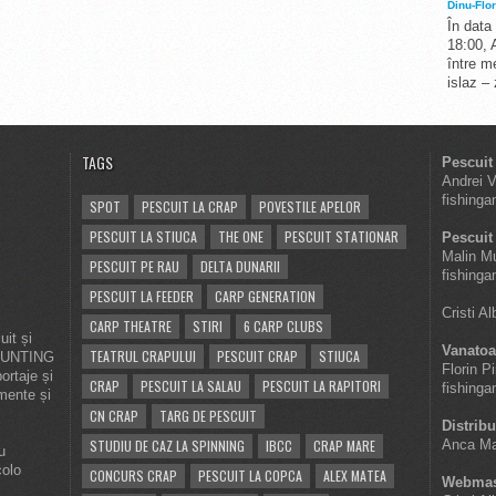
Dinu-Flor
În data
18:00, 
între me
islaz –
TAGS
Pescuit
Andrei 
fishinga
SPOT
PESCUIT LA CRAP
POVESTILE APELOR
PESCUIT LA STIUCA
THE ONE
PESCUIT STATIONAR
Pescuit 
Malin M
PESCUIT PE RAU
DELTA DUNARII
fishinga
PESCUIT LA FEEDER
CARP GENERATION
Cristi A
CARP THEATRE
STIRI
6 CARP CLUBS
it și
Vanatoa
TEATRUL CRAPULUI
PESCUIT CRAP
STIUCA
 HUNTING
Florin P
ortaje și
CRAP
PESCUIT LA SALAU
PESCUIT LA RAPITORI
fishinga
imente și
CN CRAP
TARG DE PESCUIT
Distribu
STUDIU DE CAZ LA SPINNING
IBCC
CRAP MARE
Anca Ma
u
colo
CONCURS CRAP
PESCUIT LA COPCA
ALEX MATEA
Webmas