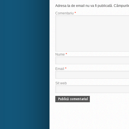
Adresa ta de email nu va fi publicată.
Câmpurile
Comentariu
*
Nume
*
Email
*
Sit web