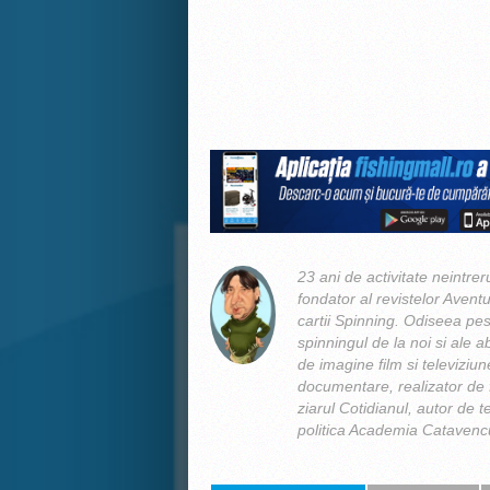
23 ani de activitate neintrer
fondator al revistelor Aventu
cartii Spinning. Odiseea pes
spinningul de la noi si ale ab
de imagine film si televiziun
documentare, realizator de f
ziarul Cotidianul, autor de t
politica Academia Catavencu