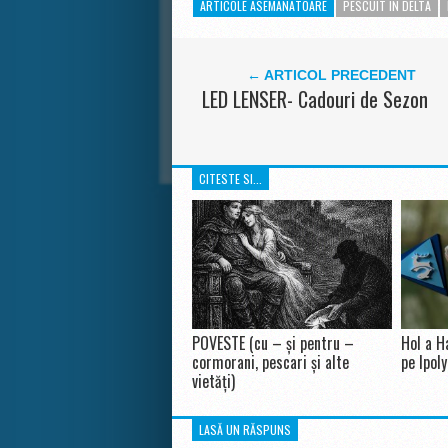
ARTICOLE ASEMANATOARE
PESCUIT IN DELTA
← ARTICOL PRECEDENT
LED LENSER- Cadouri de Sezon
CITESTE SI...
POVESTE (cu – și pentru –
Hol a H
cormorani, pescari și alte
pe Ipoly
vietăți)
LASĂ UN RĂSPUNS