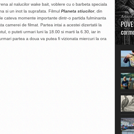
irena al nalucilor wake bait, voblere cu o barbeta speciala
a si un inot la suprafata. Filmul
Planeta stiucilor
, din
Articol
de cateva momente importante dintr-o partida fulminanta
POVES
ata camerei de filmat. Partea intai a acestei dizertatii la
cormo
l, o puteti urmari luni la 18.00 si marti la 6.30, iar in
 urmari partea a doua va putea fi vizionata miercuri la ora
”La urm
în mare