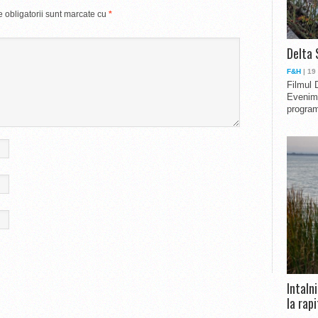
 obligatorii sunt marcate cu
*
Delta 
F&H
| 19
Filmul 
Evenime
program
Intaln
la rapi