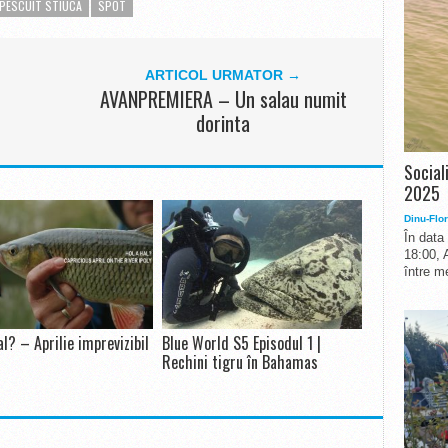
PESCUIT STIUCA
SPOT
ARTICOL URMATOR →
AVANPREMIERA – Un salau numit
dorinta
Social
2025
Dinu-Flor
În data
18:00, 
între me
al? – Aprilie imprevizibil
Blue World S5 Episodul 1 |
Rechini tigru în Bahamas