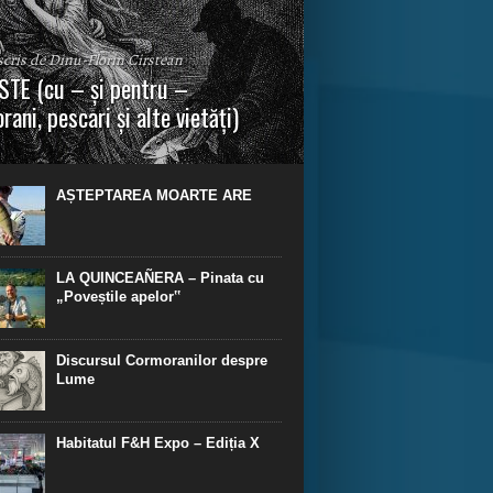
 scris de Dinu-Florin Cirstean
TE (cu – și pentru –
rani, pescari și alte vietăți)
a urmei, cred că legendele și miturile sunt
 parte făcute din „adevăr”.“ R. R. Tolkien.
AȘTEPTAREA MOARTE ARE
LA QUINCEAÑERA – Pinata cu
„Poveștile apelor‟
Discursul Cormoranilor despre
Lume
Habitatul F&H Expo – Ediția X