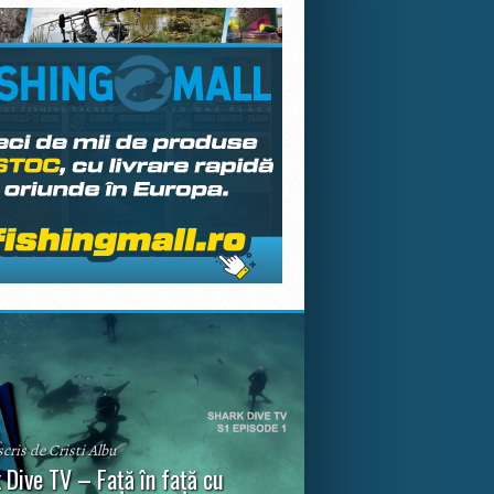
scris de Cristi Albu
 Dive TV – Față în față cu