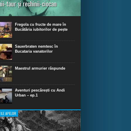
nii-taur și rechinii-ciocan
ul episod din Shark Dive TV, telespectatorii
nca o primă privire asupra unor experiențe
dinare de scufundare cu rechini.
Fregola cu fructe de mare în
Bucătăria iubitorilor de pește
Sauerbraten nemtesc în
Bucataria vanatorilor
Maestrul armurier răspunde
Aventuri pescărești cu Andi
Urban – ep.1
ILE APELOR