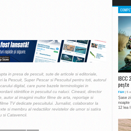
COMPET
upta in presa de pescuit, sute de articole si editoriale,
IBCC 2
ri la Pescuit, Super Pescar si Pescuitul pentru toti, autorul
pește
carului digital, care pune bazele terminologiei in
ordarii stiintifice in pescuitul cu naluci. Cineast, director
F&H
| 5 
e, autor al imaginii multor filme de arta, reportaje si
Șase zi
noapte 
ilme TV dedicate pescuitului. Jurnalist, colaborator la
12 lea 
exte si membru al redactiilor revistelor de umor si satira
 si Catavencii.