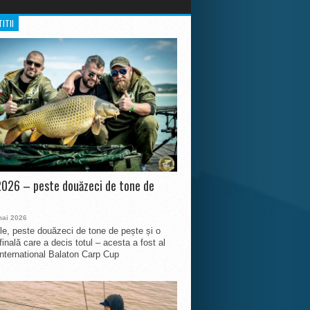
ITII
026 – peste douăzeci de tone de
mai 2026
le, peste douăzeci de tone de pește și o
finală care a decis totul – acesta a fost al
International Balaton Carp Cup