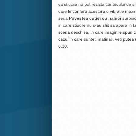
ca stiucile nu pot rezista cantecului de s
care le confera acestora o vibratie maxim
seria
Povestea cutiei cu naluci
surpin
in care stiucile nu s-au sfiit sa apara in f
scena deschisa, in care imaginile spun totu
cazul in care sunteti matinali, veti putea
6.30.