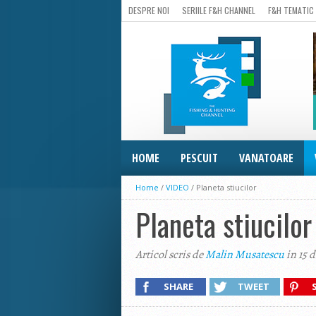
DESPRE NOI
SERIILE F&H CHANNEL
F&H TEMATIC
HOME
PESCUIT
VANATOARE
Home
/
VIDEO
/
Planeta stiucilor
Planeta stiucilor
Articol scris de
Malin Musatescu
in 15 
SHARE
TWEET