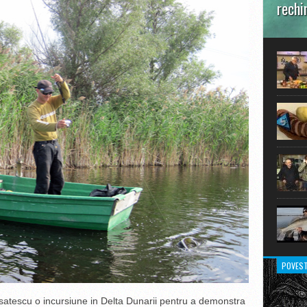
rechi
În prim
pot aru
extraor
POVEST
satescu o incursiune in Delta Dunarii pentru a demonstra