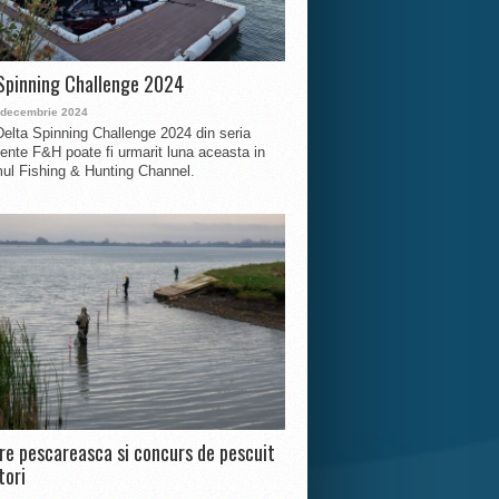
Spinning Challenge 2024
 decembrie 2024
Delta Spinning Challenge 2024 din seria
nte F&H poate fi urmarit luna aceasta in
ul Fishing & Hunting Channel.
ire pescareasca si concurs de pescuit
tori