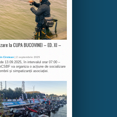
izare la CUPA BUCOVINEI – ED. XI –
in Cirstean
| 2 septembrie 2025
 de 13.09.2025, în intervalul orar 07:00 –
ACSBF va organiza o acțiune de socializare
mbrii și simpatizanții asociației.