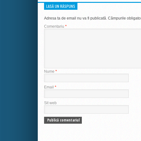
LASĂ UN RĂSPUNS
Adresa ta de email nu va fi publicată.
Câmpurile obligato
Comentariu
*
Nume
*
Email
*
Sit web