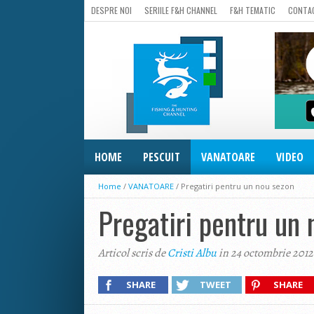
DESPRE NOI
SERIILE F&H CHANNEL
F&H TEMATIC
CONTA
HOME
PESCUIT
VANATOARE
VIDEO
Home
/
VANATOARE
/
Pregatiri pentru un nou sezon
Pregatiri pentru un 
Articol scris de
Cristi Albu
in 24 octombrie 2012
SHARE
TWEET
SHARE