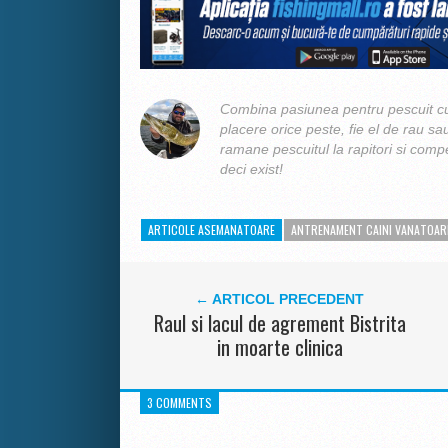
Combina pasiunea pentru pescuit cu
placere orice peste, fie el de rau sa
ramane pescuitul la rapitori si compe
deci exist!
ARTICOLE ASEMANATOARE
ANTRENAMENT CAINI VANATOAR
← ARTICOL PRECEDENT
Raul si lacul de agrement Bistrita
in moarte clinica
3 COMMENTS