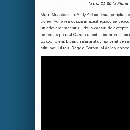
la ora 21:00 la Fish
Malin Musatescu si Andy Arif continua periplul pe
trofeu. Vor avea ocazia in acest episod sa pescu
un adevarat maestru – doua capturi de exceptie.
petrecute pe raul Garam a fost coborarea cu cai
Szabo. Cleni, bibani, salai si stiuci au venit pe r
minunatului rau. Regele Garam, al doilea episod 