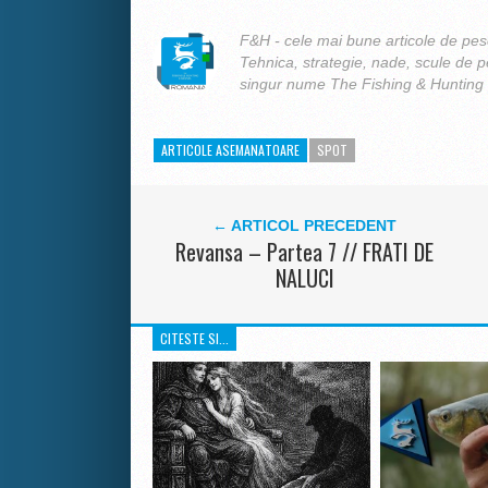
F&H - cele mai bune articole de pesc
Tehnica, strategie, nade, scule de 
singur nume The Fishing & Hunting
ARTICOLE ASEMANATOARE
SPOT
← ARTICOL PRECEDENT
Revansa – Partea 7 // FRATI DE
NALUCI
CITESTE SI...