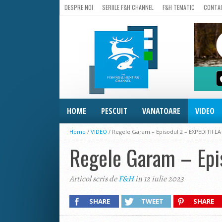
DESPRE NOI
SERIILE F&H CHANNEL
F&H TEMATIC
CONTA
HOME
PESCUIT
VANATOARE
VIDEO
Home
/
VIDEO
/
Regele Garam – Episodul 2 – EXPEDITII L
Regele Garam – Epi
Articol scris de
F&H
in 12 iulie 2023
SHARE
TWEET
SHARE