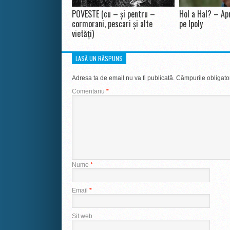
POVESTE (cu – și pentru –
Hol a Hal? – Apr
cormorani, pescari și alte
pe Ipoly
vietăți)
LASĂ UN RĂSPUNS
Adresa ta de email nu va fi publicată.
Câmpurile obligato
Comentariu
*
Nume
*
Email
*
Sit web