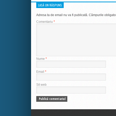
LASĂ UN RĂSPUNS
Adresa ta de email nu va fi publicată.
Câmpurile obligato
Comentariu
*
Nume
*
Email
*
Sit web