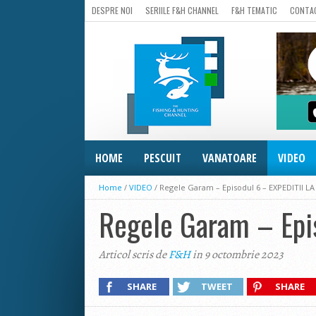
DESPRE NOI
SERIILE F&H CHANNEL
F&H TEMATIC
CONTA
HOME
PESCUIT
VANATOARE
VIDEO
Home
/
VIDEO
/
Regele Garam – Episodul 6 – EXPEDITII L
Regele Garam – Epi
Articol scris de
F&H
in 9 octombrie 2023
SHARE
TWEET
SHARE