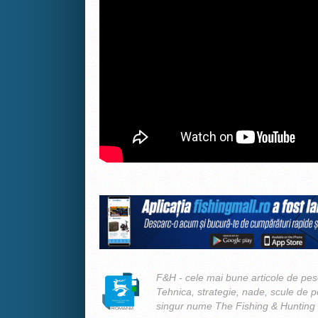
F&H - cele mai bune articole de pesc
Tehnica, strategie, nade, scule de 
singur nume The Fishing & Hunting