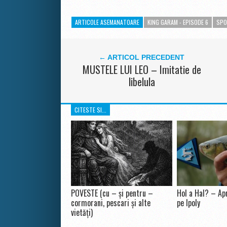
ARTICOLE ASEMANATOARE
KING GARAM - EPISODE 6
SPO
← ARTICOL PRECEDENT
MUSTELE LUI LEO – Imitatie de
libelula
CITESTE SI...
POVESTE (cu – și pentru –
Hol a Hal? – Apr
cormorani, pescari și alte
pe Ipoly
vietăți)