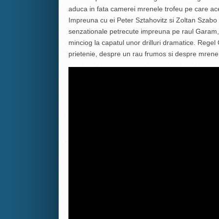
aduca in fata camerei mrenele trofeu pe care ac
Impreuna cu ei Peter Sztahovitz si Zoltan Szabo p
senzationale petrecute impreuna pe raul Garam, 
minciog la capatul unor drilluri dramatice. Rege
prietenie, despre un rau frumos si despre mrene 