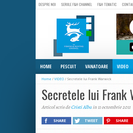
DESPRE NOI
SERIILE F&H CHANNEL
F&H TEMATIC
CONTA
HOME
PESCUIT
VANATOARE
VIDEO
Home
/
VIDEO
/
Secretele lui Frank Warwick
Secretele lui Frank
Articol scris de
Cristi Albu
in 11 octombrie 2011
SHARE
TWEET
SHARE