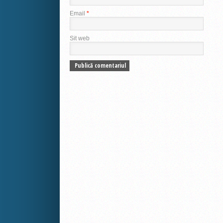
Email
*
Sit web