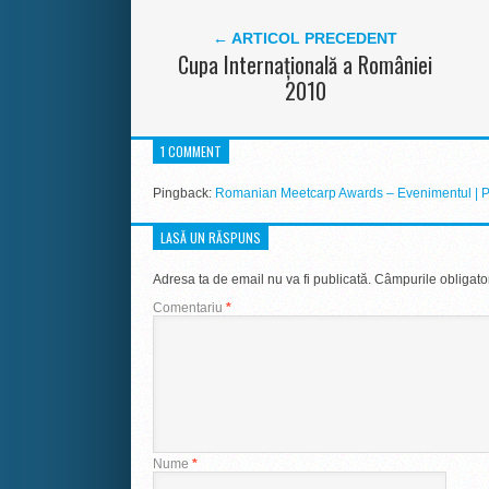
← ARTICOL PRECEDENT
Cupa Internațională a României
2010
1 COMMENT
Pingback:
Romanian Meetcarp Awards – Evenimentul | 
LASĂ UN RĂSPUNS
Adresa ta de email nu va fi publicată.
Câmpurile obligato
Comentariu
*
Nume
*