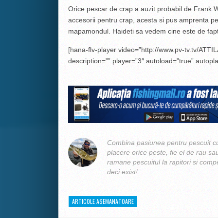
Orice pescar de crap a auzit probabil de Frank W
accesorii pentru crap, acesta si pus amprenta pe 
mapamondul. Haideti sa vedem cine este de fapt 
[hana-flv-player video=”http://www.pv-tv.tv/ATTIL
description=”” player=”3″ autoload=”true” autopla
Combina pasiunea pentru pescuit cu
placere orice peste, fie el de rau sa
ramane pescuitul la rapitori si compe
deci exist!
ARTICOLE ASEMANATOARE