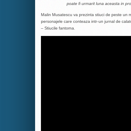
poate fi urmarit luna aceasta in p
Malin Musatescu va prezinta stiuci de peste un m
personajele care conteaza intr-un jurnal de calat
– Stiucile fantoma.