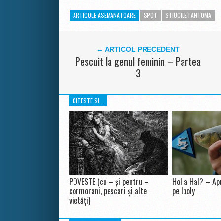
ARTICOLE ASEMANATOARE
SPOT
STIUCILE FANTOMA
← ARTICOL PRECEDENT
Pescuit la genul feminin – Partea
3
CITESTE SI...
POVESTE (cu – și pentru –
Hol a Hal? – Apr
cormorani, pescari și alte
pe Ipoly
vietăți)