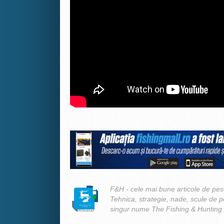
F&H - cele mai bune articole de pesc
Tehnica, strategie, nade, scule de 
singur nume The Fishing & Hunting