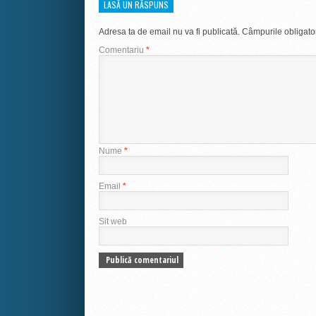
LASĂ UN RĂSPUNS
Adresa ta de email nu va fi publicată.
Câmpurile obligato
Comentariu
*
Nume
*
Email
*
Sit web