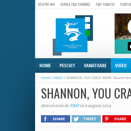
DESPRE NOI
SERIILE F&H CHANNEL
F&H TEMATIC
CONTA
HOME
PESCUIT
VANATOARE
VIDEO
Home
/
VIDEO
/
SHANNON, YOU CRAZY RIVER: Stiucile fa
SHANNON, YOU CRAZ
Articol scris de
F&H
in 6 august 2024
SHARE
TWEET
SHARE