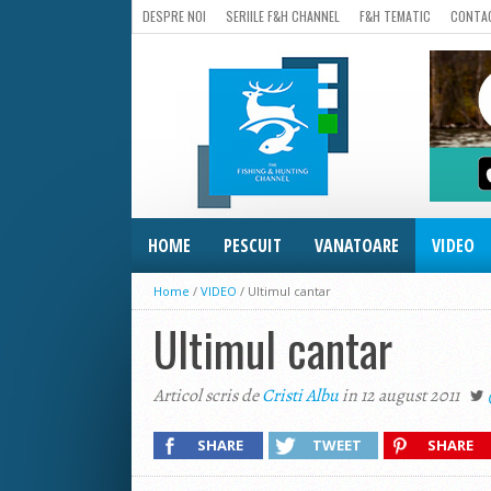
DESPRE NOI
SERIILE F&H CHANNEL
F&H TEMATIC
CONTA
HOME
PESCUIT
VANATOARE
VIDEO
Home
/
VIDEO
/
Ultimul cantar
Ultimul cantar
Articol scris de
Cristi Albu
in 12 august 2011
SHARE
TWEET
SHARE