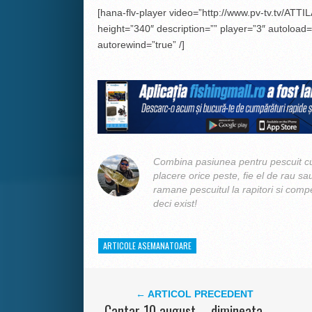
[hana-flv-player video=”http://www.pv-tv.tv/ATTIL
height=”340″ description=”” player=”3″ autoload=”
autorewind=”true” /]
Combina pasiunea pentru pescuit cu
placere orice peste, fie el de rau sa
ramane pescuitul la rapitori si compe
deci exist!
ARTICOLE ASEMANATOARE
← ARTICOL PRECEDENT
Cantar 10 august – dimineata