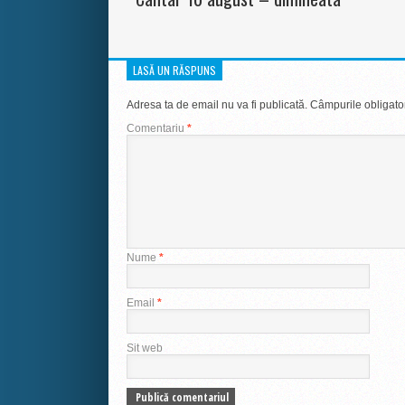
LASĂ UN RĂSPUNS
Adresa ta de email nu va fi publicată.
Câmpurile obligato
Comentariu
*
Nume
*
Email
*
Sit web