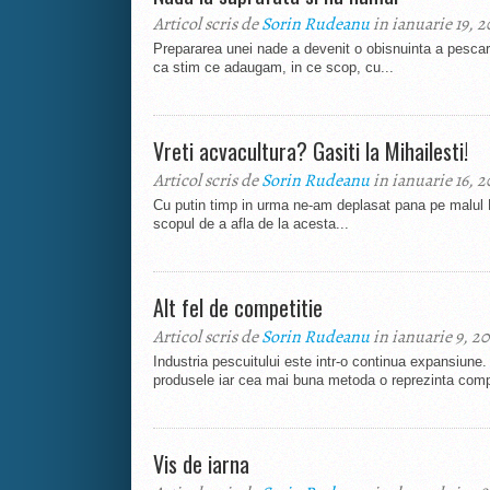
Articol scris de
Sorin Rudeanu
in ianuarie 19, 2
Prepararea unei nade a devenit o obisnuinta a pescar
ca stim ce adaugam, in ce scop, cu...
Vreti acvacultura? Gasiti la Mihailesti!
Articol scris de
Sorin Rudeanu
in ianuarie 16, 2
Cu putin timp in urma ne-am deplasat pana pe malul Mi
scopul de a afla de la acesta...
Alt fel de competitie
Articol scris de
Sorin Rudeanu
in ianuarie 9, 2
Industria pescuitului este intr-o continua expansiune
produsele iar cea mai buna metoda o reprezinta compet
Vis de iarna