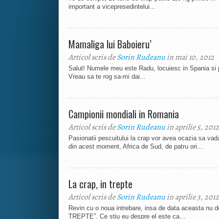
important a vicepresedintelui...
Mamaliga lui Baboieru’
Articol scris de
Sorin Rudeanu
in mai 10, 2012
Salut! Numele meu este Radu, locuiesc in Spania si p
Vreau sa te rog sa-mi dai...
Campionii mondiali in Romania
Articol scris de
Sorin Rudeanu
in aprilie 5, 2012
Pasionatii pescuitului la crap vor avea ocazia sa vad
din acest moment, Africa de Sud, de patru ori...
La crap, in trepte
Articol scris de
Sorin Rudeanu
in aprilie 3, 2012
Revin cu o noua intrebare, insa de data aceasta nu 
TREPTE”. Ce stiu eu despre el este ca...