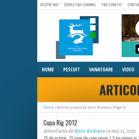
DESPRE NOI
SERIILE F&H CHANNEL
F&H TEMATIC
CONTA
HOME
PESCUIT
VANATOARE
VIDEO
ARTICO
Home
/
Articles posted by Sorin Rudeanu
(Page 6)
Cupa Rig 2012
Articol scris de
Sorin Rudeanu
in mai 21, 2012
75 de echipe, 15 tone de crap peste 1,5 kg prinse in 72