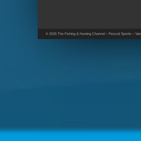
© 2026 The Fishing & Hunting Channel – Pescuit Sportiv – Vana