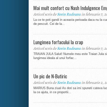
Mai mult confort cu Nash Indulgence Em
Articol scris de
Sorin Rudeanu
in februarie 7, 2
La ce te poti gandi in aceasta perioada daca nu la cum
de pescuit. Cei de la...
Lungimea forfacului la crap
Articol scris de
Sorin Rudeanu
in februarie 7, 2
TRAIAN JULA Salut! Numele meu este Traian Jula si a
lungimea ideala al unui forfac...
Un pic de N-Butiric
Articol scris de
Sorin Rudeanu
in februarie 2, 2
MARIUS Buna ziua! As dori sa imi spuneti cateva lucrur
la ce ajuta, in ce proportii...