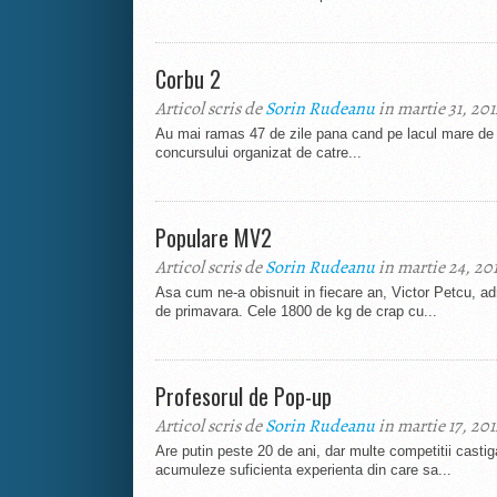
Corbu 2
Articol scris de
Sorin Rudeanu
in martie 31, 201
Au mai ramas 47 de zile pana cand pe lacul mare de 
concursului organizat de catre...
Populare MV2
Articol scris de
Sorin Rudeanu
in martie 24, 20
Asa cum ne-a obisnuit in fiecare an, Victor Petcu, adm
de primavara. Cele 1800 de kg de crap cu...
Profesorul de Pop-up
Articol scris de
Sorin Rudeanu
in martie 17, 201
Are putin peste 20 de ani, dar multe competitii castig
acumuleze suficienta experienta din care sa...