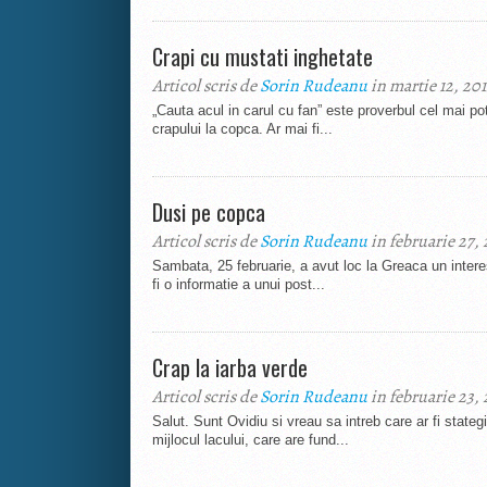
Crapi cu mustati inghetate
Articol scris de
Sorin Rudeanu
in martie 12, 20
„Cauta acul in carul cu fan” este proverbul cel mai pot
crapului la copca. Ar mai fi...
Dusi pe copca
Articol scris de
Sorin Rudeanu
in februarie 27,
Sambata, 25 februarie, a avut loc la Greaca un inter
fi o informatie a unui post...
Crap la iarba verde
Articol scris de
Sorin Rudeanu
in februarie 23,
Salut. Sunt Ovidiu si vreau sa intreb care ar fi stateg
mijlocul lacului, care are fund...