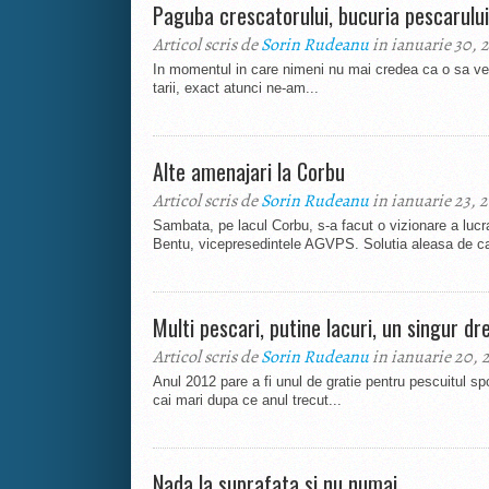
Paguba crescatorului, bucuria pescarului
Articol scris de
Sorin Rudeanu
in ianuarie 30, 
In momentul in care nimeni nu mai credea ca o sa ve
tarii, exact atunci ne-am...
Alte amenajari la Corbu
Articol scris de
Sorin Rudeanu
in ianuarie 23, 
Sambata, pe lacul Corbu, s-a facut o vizionare a luc
Bentu, vicepresedintele AGVPS. Solutia aleasa de catr
Multi pescari, putine lacuri, un singur dr
Articol scris de
Sorin Rudeanu
in ianuarie 20, 
Anul 2012 pare a fi unul de gratie pentru pescuitul 
cai mari dupa ce anul trecut...
Nada la suprafata si nu numai