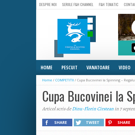
DESPRE NOI
SERIILE F&H CHANNEL
F&H TEMATIC
CONTA
HOME
PESCUIT
VANATOARE
VIDEO
Home
/
COMPETITII
/
Cupa Bucovinei la Spinning – Regalul
Cupa Bucovinei la S
Articol scris de
Dinu-Florin Cirstean
in 7 septe
SHARE
TWEET
SHARE