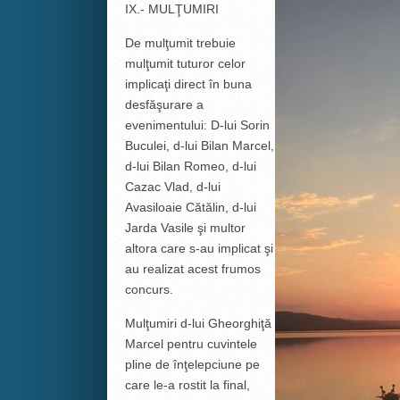
IX.- MULŢUMIRI
De mulţumit trebuie
mulţumit tuturor celor
implicaţi direct în buna
desfăşurare a
evenimentului: D-lui Sorin
Buculei, d-lui Bilan Marcel,
d-lui Bilan Romeo, d-lui
Cazac Vlad, d-lui
Avasiloaie Cătălin, d-lui
Jarda Vasile şi multor
altora care s-au implicat şi
au realizat acest frumos
concurs.
Mulţumiri d-lui Gheorghiţă
Marcel pentru cuvintele
pline de înţelepciune pe
care le-a rostit la final,