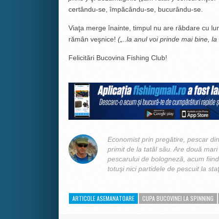
certându-se, împăcându-se, bucurându-se.
Viaţa merge înainte, timpul nu are răbdare cu lum
rămân veşnice!
(„..la anul voi prinde mai bine, l
Felicitări Bucovina Fishing Club!
Economist prin pregătire, pescar din 
primit de la tatăl său. Are două mari p
pescarului de bologneză, acum fiind 
totuşi nici partidele de pescuit la sta
ARTICOLE ASEMANATOARE
CUPA BUCOVINEI LA SPINNING