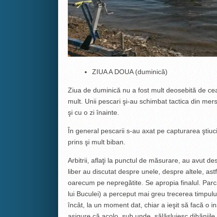
ZIUA A DOUA (duminică)
Ziua de duminică nu a fost mult deosebită de c
mult. Unii pescari şi-au schimbat tactica din mer
şi cu o zi înainte.
În general pescarii s-au axat pe capturarea ştiuci
prins şi mult biban.
Arbitrii, aflaţi la punctul de măsurare, au avut de
liber au discutat despre unele, despre altele, astfe
oarecum pe nepregătite. Se apropia finalul. Parc
lui Buculei) a perceput mai greu trecerea timpul
încât, la un moment dat, chiar a ieşit să facă o 
asigure că acolo, sub unde, sălăşluiesc dihăniile