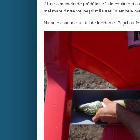
71 de centimetri de prădător. 71 de centimetri car
mai mare dintre toţi peştii măsuraţi în ambele man
Nu au existat nici un fel de incidente. Peştii au f