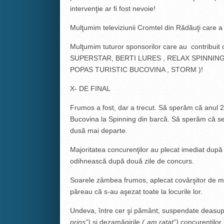
intervenţie ar fi fost nevoie!
Mulţumim televiziunii Cromtel din Rădăuţi care a
Mulţumim tuturor sponsorilor care au contribuit
SUPERSTAR, BERTI LURES , RELAX SPINNING
POPAS TURISTIC BUCOVINA , STORM )!
X- DE FINAL
Frumos a fost, dar a trecut. Să sperăm că anul 2
Bucovina la Spinning din barcă. Să sperăm că se v
dusă mai departe.
Majoritatea concurenţilor au plecat imediat după 
odihnească după două zile de concurs.
Soarele zâmbea frumos, aplecat covârşitor de mu
păreau că s-au aşezat toate la locurile lor.
Undeva, între cer şi pământ, suspendate deasupra 
prins”)
şi dezamăgirile
(„am ratat”)
concurenţilor 