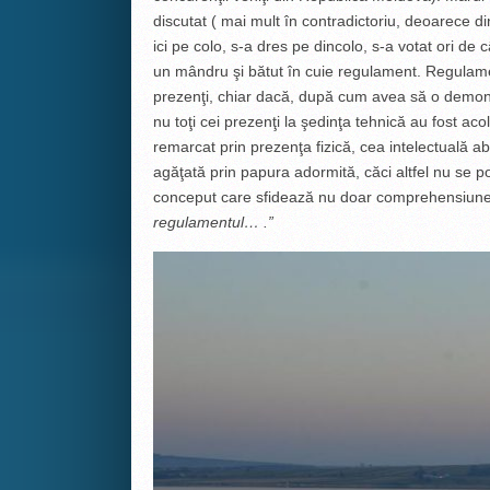
discutat ( mai mult în contradictoriu, deoarece din
ici pe colo, s-a dres pe dincolo, s-a votat ori de 
un mândru şi bătut în cuie regulament. Regulamen
prezenţi, chiar dacă, după cum avea să o demon
nu toţi cei prezenţi la şedinţa tehnică au fost aco
remarcat prin prezenţa fizică, cea intelectuală
agăţată prin papura adormită, căci altfel nu se p
conceput care sfidează nu doar comprehensiunea 
regulamentul… .”