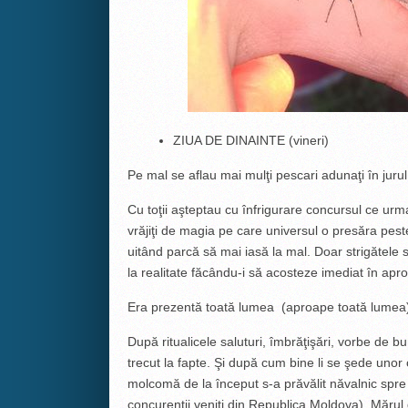
ZIUA DE DINAINTE (vineri)
Pe mal se aflau mai mulţi pescari adunaţi în jur
Cu toţii aşteptau cu înfrigurare concursul ce ur
vrăjiţi de magia pe care universul o presăra peste
uitând parcă să mai iasă la mal. Doar strigătele 
la realitate făcându-i să acosteze imediat în apro
Era prezentă toată lumea (aproape toată lumea)
După ritualicele saluturi, îmbrăţişări, vorbe de b
trecut la fapte. Şi după cum bine li se şede unor o
molcomă de la început s-a prăvălit năvalnic spre
concurenţii veniţi din Republica Moldova). Mărul 