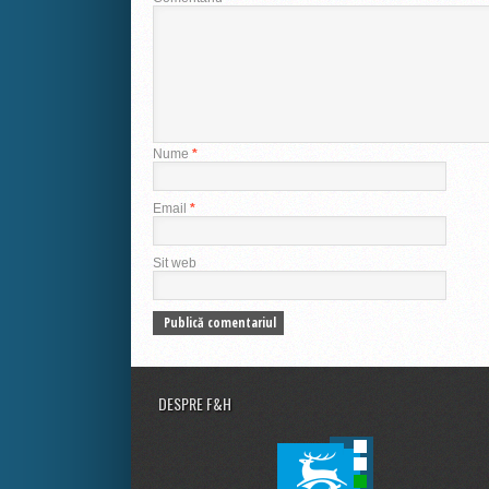
Nume
*
Email
*
Sit web
DESPRE F&H