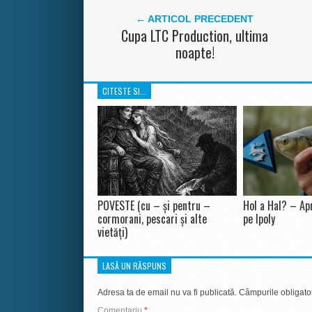
← ARTICOL PRECEDENT
Cupa LTC Production, ultima
noapte!
CITESTE SI...
POVESTE (cu – și pentru –
Hol a Hal? – Apr
cormorani, pescari și alte
pe Ipoly
vietăți)
LASĂ UN RĂSPUNS
Adresa ta de email nu va fi publicată.
Câmpurile obligato
Comentariu
*