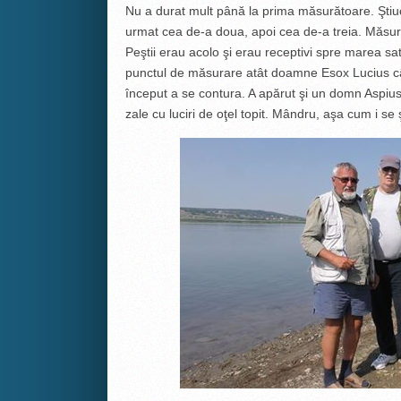
Nu a durat mult până la prima măsurătoare. Ştiuc
urmat cea de-a doua, apoi cea de-a treia. Măsurăt
Peştii erau acolo şi erau receptivi spre marea sat
punctul de măsurare atât doamne Esox Lucius cât
început a se contura. A apărut şi un domn Aspiu
zale cu luciri de oţel topit. Mândru, aşa cum i se