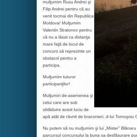
mulţumim Rusu Andrei şi
Filip Andrei pentru că au
venit tocmai din Republica
Moldova! Mulţumim
Valentin Stratonov pentru
că nu a lăsat ca distanţa
mare faţă de locul de
concurs să reprezinte un
obstacol pentru a
participa.
Mulţumim tuturor
participanţilor!
Mulţumiri de-asemenea şi
celui care are sub
oblăduire acest luciu de
apă atât de râvnit de braconieri, d-lui Tomoşoiu 
Nu putem să nu mulţumim şi lui „Mister” Blănaru A
parcursul concursului la buna sa desfăşurare pun