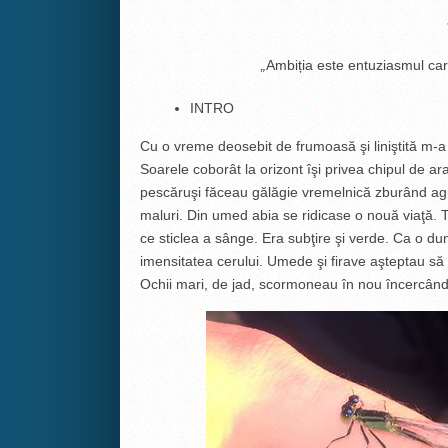
„
Ambiția este entuziasmul ca
INTRO
Cu o vreme deosebit de frumoasă şi liniştită m-a 
Soarele coborât la orizont îşi privea chipul de ar
pescăruşi făceau gălăgie vremelnică zburând agi
maluri. Din umed abia se ridicase o nouă viaţă. 
ce sticlea a sânge. Era subţire şi verde. Ca o du
imensitatea cerului. Umede şi firave aşteptau să 
Ochii mari, de jad, scormoneau în nou încercând p