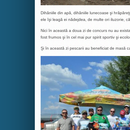
Dihăniile din apă, dihăniile lunecoase şi hrăpăre
ele îşi leagă ei nădejdea, de multe ori iluzorie, că
Nici în această a doua zi de concurs nu au existat
fost frumos şi în cel mai pur spirit sportiv şi ecolo
Şi în această zi pescarii au beneficiat de masă 