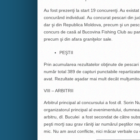
Au fost prezenţi la start 19 concurenţi. Au existat
concurând individual. Au concurat pescari din jud
dar şi din Republica Moldova, precum şi un pescar
concurs de casă al Bucovina Fishing Club au partic
precum şi din afara graniţelor sale.
PEŞTII
Prin acumularea rezultatelor obţinute de pescari
număr total 389 de capturi punctabile repartizate 
avat. Rezultate aşadar mai mult decât mulţumito
VIII – ARBITRII
Arbitrul principal al concursului a fost dl. Sorin Nu
organizatorul principal al evenimentului, dumneal
arbitru, dl. Buculei a fost secondat de către s
peşti morţi sau grav răniţi iar numărul peştilor ne
mic. Nu am avut conflicte, nici măcar verbale cu