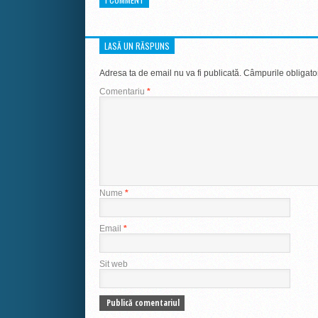
LASĂ UN RĂSPUNS
Adresa ta de email nu va fi publicată.
Câmpurile obligato
Comentariu
*
Nume
*
Email
*
Sit web