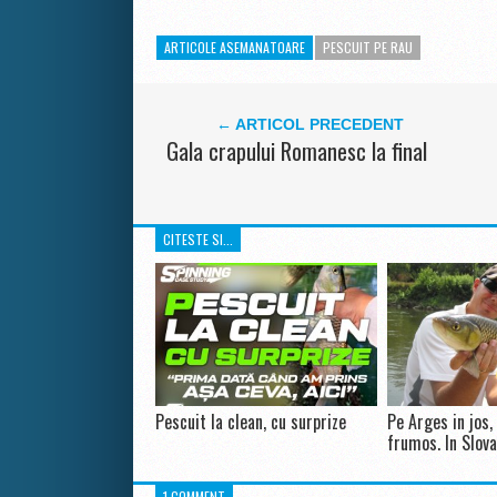
ARTICOLE ASEMANATOARE
PESCUIT PE RAU
← ARTICOL PRECEDENT
Gala crapului Romanesc la final
CITESTE SI...
Pescuit la clean, cu surprize
Pe Arges in jos,
frumos. In Slova
1 COMMENT