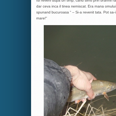
Isi reveni dupa un timp, cand simti prin branhii 
dar ceva inca il tinea nemiscat. Era mana omului
spunand bucuroasa “ – Si-a revenit tata. Pot sa-i
mare!“