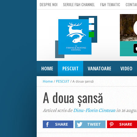
DESPRE NOI
SERIILE F&H CHANNEL
F&H TEMATIC
CONTA
HOME
PESCUIT
VANATOARE
VIDEO
Home
/
PESCUIT
/
A doua şansă
A doua şansă
Articol scris de
Dinu-Florin Cirstean
in 16 augus
SHARE
TWEET
SHARE