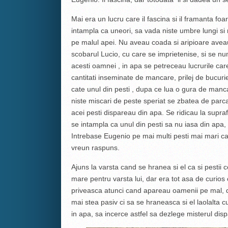
Mai era un lucru care il fascina si il framanta fo
intampla ca uneori, sa vada niste umbre lungi si
pe malul apei. Nu aveau coada si aripioare aveau “
scobarul Lucio, cu care se imprietenise, si se 
acesti oamnei , in apa se petreceau lucrurile ca
cantitati inseminate de mancare, prilej de bucurie
cate unul din pesti , dupa ce lua o gura de manc
niste miscari de peste speriat se zbatea de parca 
acei pesti dispareau din apa. Se ridicau la supra
se intampla ca unul din pesti sa nu iasa din apa,
Intrebase Eugenio pe mai multi pesti mai mari ca
vreun raspuns.
Ajuns la varsta cand se hranea si el ca si pestii
mare pentru varsta lui, dar era tot asa de curio
priveasca atunci cand apareau oamenii pe mal, d
mai stea pasiv ci sa se hraneasca si el laolalta 
in apa, sa incerce astfel sa dezlege misterul dispar