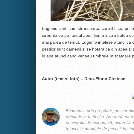
Eugenio simti cum stransoarea care il tinea pe loc
ierburile de pe fundul apei. Inima inca ii batea c
mai parea de temut. Eugenio intelese atunci ca
pestilor sunt oamenii si se hotara ca din acea z
in apa atunci cand veneau umbrele miscatoare p
Autor (text si foto) – Dinu-Florin Cirstean
Economist prin pregătire, pescar din 
primit de la tatăl său. Are două mari p
pescarului de bologneză, acum fiind 
totuşi nici partidele de pescuit la sta