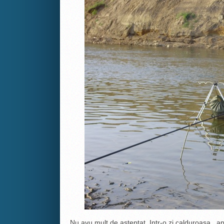
Nu avu mult de asteptat. Intr-o zi calduroasa ,