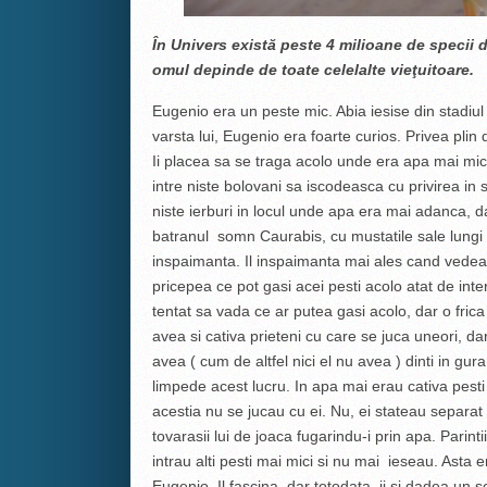
În Univers există peste 4 milioane de specii d
omul depinde de toate celelalte vieţuitoare.
Eugenio era un peste mic. Abia iesise din stadiul 
varsta lui, Eugenio era foarte curios. Privea plin 
Ii placea sa se traga acolo unde era apa mai mic
intre niste bolovani sa iscodeasca cu privirea in 
niste ierburi in locul unde apa era mai adanca, d
batranul somn Caurabis, cu mustatile sale lungi s
inspaimanta. Il inspaimanta mai ales cand vedea c
pricepea ce pot gasi acei pesti acolo atat de inte
tentat sa vada ce ar putea gasi acolo, dar o frica
avea si cativa prieteni cu care se juca uneori, dar,
avea ( cum de altfel nici el nu avea ) dinti in gura
limpede acest lucru. In apa mai erau cativa pesti 
acestia nu se jucau cu ei. Nu, ei stateau separat s
tovarasii lui de joaca fugarindu-i prin apa. Parintii
intrau alti pesti mai mici si nu mai ieseau. Asta 
Eugenio. Il fascina, dar totodata ii si dadea un s