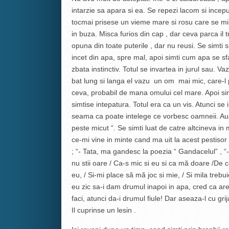
intarzie sa apara si ea. Se repezi lacom si inc
tocmai prisese un vieme mare si rosu care se mi
in buza. Misca furios din cap , dar ceva parca il 
opuna din toate puterile , dar nu reusi. Se simti sl
incet din apa, spre mal, apoi simti cum apa se sf
zbata instinctiv. Totul se invartea in jurul sau.
bat lung si langa el vazu un om mai mic, care-l
ceva, probabil de mana omului cel mare. Apoi si
simtise intepatura. Totul era ca un vis. Atunci s
seama ca poate intelege ce vorbesc oamneii. Auzi
peste micut “. Se simti luat de catre altcineva in m
ce-mi vine in minte cand ma uit la acest pestisor
; “- Tata, ma gandesc la poezia “ Gandacelul” , “
nu stii oare / Ca-s mic si eu si ca mă doare /De c
eu, / Si-mi place să mă joc si mie, / Si mila trebu
eu zic sa-i dam drumul inapoi in apa, cred ca are s
faci, atunci da-i drumul fiule! Dar aseaza-l cu gr
Il cuprinse un lesin .