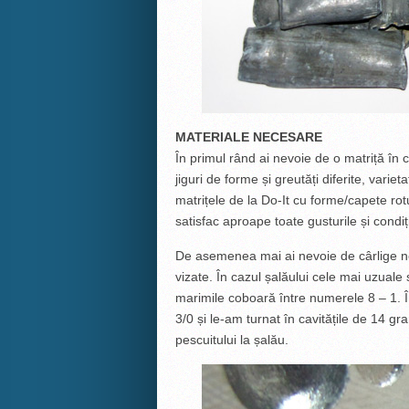
MATERIALE NECESARE
În primul rând ai nevoie de o matriță în ca
jiguri de forme și greutăți diferite, vari
matrițele de la Do-It cu forme/capete ro
satisfac aproape toate gusturile și condiți
De asemenea mai ai nevoie de cârlige net
vizate. În cazul șalăului cele mai uzuale 
marimile coboară între numerele 8 – 1. Î
3/0 și le-am turnat în cavitățile de 14 gra
pescuitului la șalău.