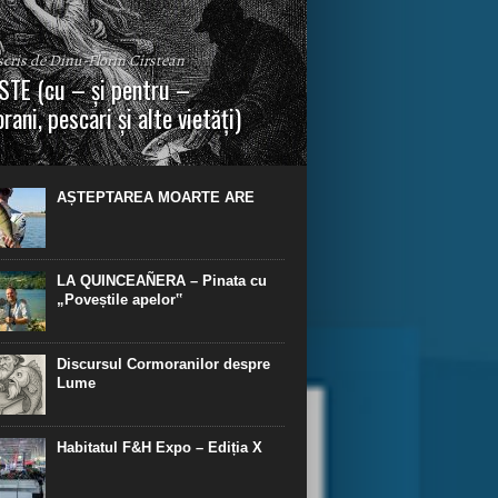
 scris de Dinu-Florin Cirstean
TE (cu – și pentru –
rani, pescari și alte vietăți)
a urmei, cred că legendele și miturile sunt
 parte făcute din „adevăr”.“ R. R. Tolkien.
AȘTEPTAREA MOARTE ARE
LA QUINCEAÑERA – Pinata cu
„Poveștile apelor‟
Discursul Cormoranilor despre
Lume
Habitatul F&H Expo – Ediția X