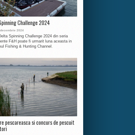
Spinning Challenge 2024
 decembrie 2024
Delta Spinning Challenge 2024 din seria
nte F&H poate fi urmarit luna aceasta in
ul Fishing & Hunting Channel.
ire pescareasca si concurs de pescuit
tori