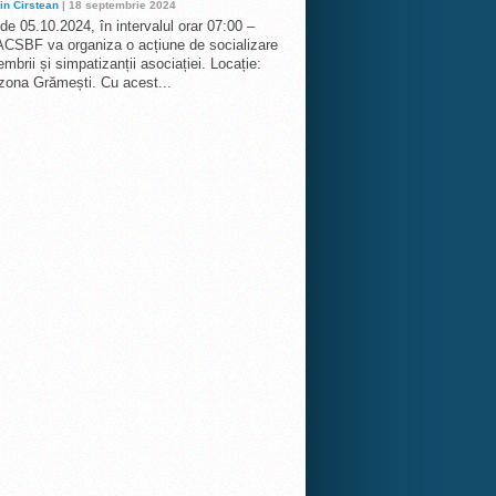
in Cirstean
| 18 septembrie 2024
 de 05.10.2024, în intervalul orar 07:00 –
ACSBF va organiza o acțiune de socializare
mbrii și simpatizanții asociației. Locație:
 zona Grămești. Cu acest...