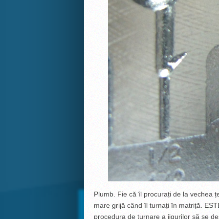
Plumb. Fie că îl procurați de la vechea țea
mare grijă când îl turnați în matriță. 
procedura de turnare a jigurilor să se de