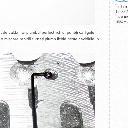
Dinu-Flor
În data
18:00, 
între me
islaz –
 de caldă, iar plumbul perfect lichid, puneți cârligele
 o mișcare rapidă turnați plumb lichid peste cavitățile în