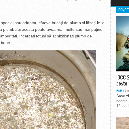
COMPET
c special sau adaptat, câteva bucăți de plumb și lăsați-le la
iența plumbului acesta poate avea mai multe sau mai puține
mpurițăți. Încercați totuși să achiziționați plumb de
i bune.
IBCC 2
pește
F&H
| 5 
Șase zi
noapte 
12 lea 