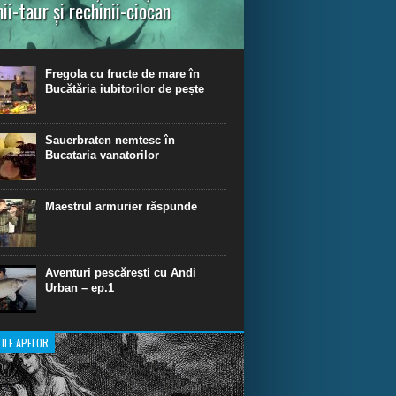
nii-taur și rechinii-ciocan
ul episod din Shark Dive TV, telespectatorii
nca o primă privire asupra unor experiențe
dinare de scufundare cu rechini.
Fregola cu fructe de mare în
Bucătăria iubitorilor de pește
Sauerbraten nemtesc în
Bucataria vanatorilor
Maestrul armurier răspunde
Aventuri pescărești cu Andi
Urban – ep.1
ILE APELOR