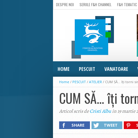
DESPRE NOI
SERIILE F&H CHANNEL
F&H TEMATIC
HOME
PESCUIT
VANATOARE
Home
/
PESCUIT
/
ATELIER
/
CUM SĂ… îți torni sin
CUM SĂ… îți torni
Articol scris de
Cristi Albu
in 19 martie 
SHARE
TWEET