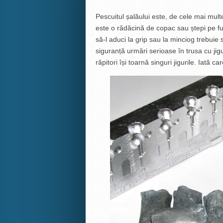
Pescuitul șalăului este, de cele mai multe
este o rădăcină de copac sau ștepi pe fu
să-l aduci la grip sau la minciog trebuie 
siguranță urmări serioase în trusa cu jigu
răpitori își toarnă singuri jigurile. Iată ca