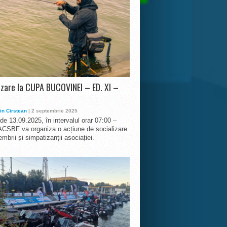
izare la CUPA BUCOVINEI – ED. XI –
in Cirstean
| 2 septembrie 2025
 de 13.09.2025, în intervalul orar 07:00 –
ACSBF va organiza o acțiune de socializare
mbrii și simpatizanții asociației.