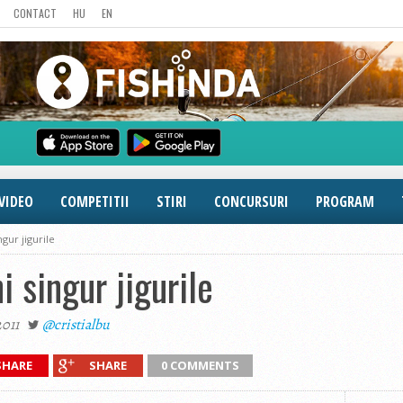
CONTACT
HU
EN
VIDEO
COMPETITII
STIRI
CONCURSURI
PROGRAM
gur jigurile
 singur jigurile
2011
@cristialbu
SHARE
SHARE
0 COMMENTS