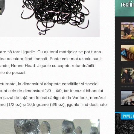
rechi
În prim
pot aru
extraor
re să torni jigurile. Cu ajutorul matrițelor se pot turna
etatea acestora fiind imensă. Poate cele mai uzuale sunt
tunde, Round Head. Jigurile cu capete rotunde/bilă
ile de pescuit.
urnate, la dimensiuni adaptate condițiilor și speciei
sunt cele de dimensiuni 1/0 – 4/0, iar în cazul bibanului
n cazul de față am folosit cârlige de la Vanfook, numărul
me (1/2 oz) și 10,5 grame (3/8 oz), jigurile fiind destinate
POVEST