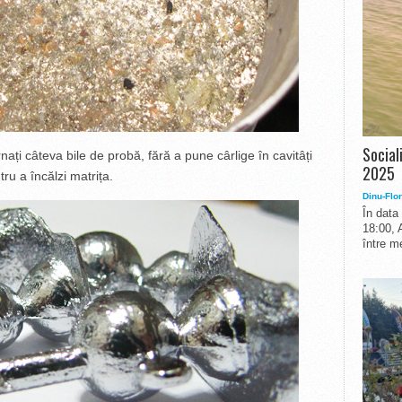
Social
nați câteva bile de probă, fără a pune cârlige în cavitâți
2025
ru a încălzi matrița.
Dinu-Flor
În data
18:00, 
între me