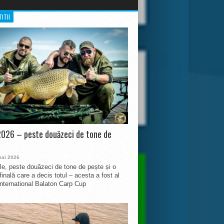
ITII
026 – peste douăzeci de tone de
mai 2026
le, peste douăzeci de tone de pește și o
finală care a decis totul – acesta a fost al
International Balaton Carp Cup