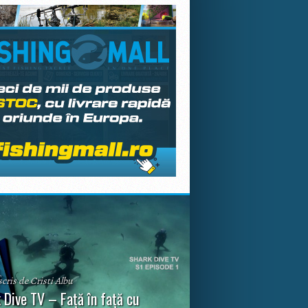
scris de Cristi Albu
 Dive TV – Față în față cu