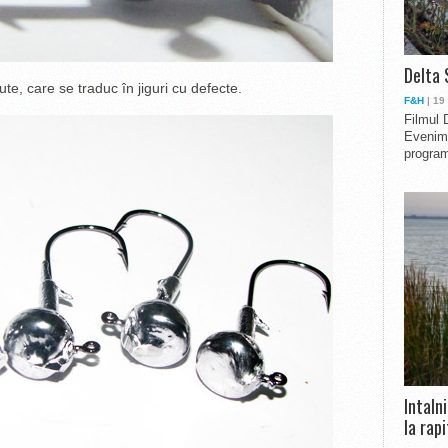
Delta 
e, care se traduc în jiguri cu defecte.
F&H
| 19
Filmul 
Evenime
program
Intaln
la rapi