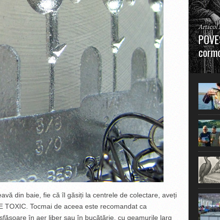
Articol
POVES
cormo
”La urm
în mare
vă din baie, fie că îl găsiți la centrele de colectare, aveți
ESTE TOXIC. Tocmai de aceea este recomandat ca
sfășoare în aer liber sau în bucătărie, cu geamurile larg