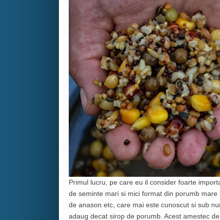
Primul lucru, pe care eu il consider foarte impor
de seminte mari si mici format din porumb mare si
de anason etc, care mai este cunoscut si sub numel
adaug decat sirop de porumb. Acest amestec de 