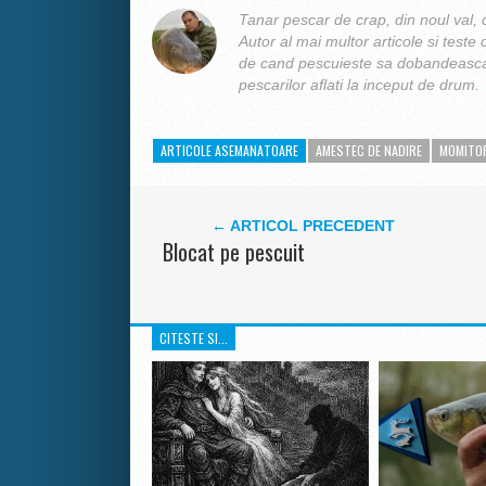
Tanar pescar de crap, din noul val, 
Autor al mai multor articole si teste
de cand pescuieste sa dobandeasca 
pescarilor aflati la inceput de drum.
ARTICOLE ASEMANATOARE
AMESTEC DE NADIRE
MOMITO
← ARTICOL PRECEDENT
Blocat pe pescuit
CITESTE SI...