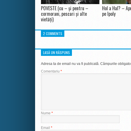
POVESTE (cu – și pentru –
Hol a Hal? – Apr
cormorani, pescari și alte
pe Ipoly
vietăți)
2 COMMENTS
LASĂ UN RĂSPUNS
Adresa ta de email nu va fi publicată.
Câmpurile obligato
Comentariu
*
Nume
*
Email
*