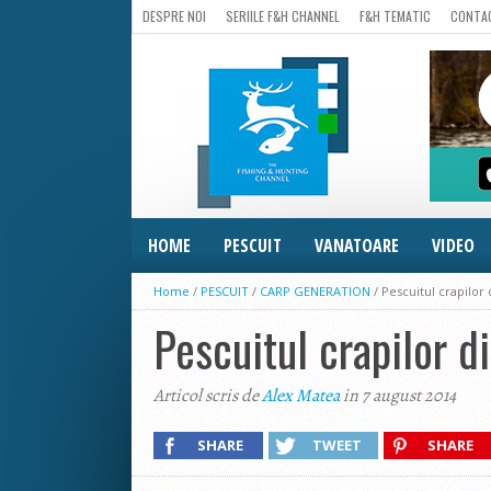
DESPRE NOI
SERIILE F&H CHANNEL
F&H TEMATIC
CONTA
HOME
PESCUIT
VANATOARE
VIDEO
Home
/
PESCUIT
/
CARP GENERATION
/
Pescuitul crapilor 
Pescuitul crapilor d
Articol scris de
Alex Matea
in 7 august 2014
SHARE
TWEET
SHARE