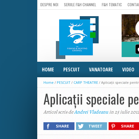
DESPRE NOI
SERIILE F&H CHANNEL
F&H TEMATIC
CONTA
HOME
PESCUIT
VANATOARE
VIDEO
Home
/
PESCUIT
/
CARP THEATRE
/
Aplicații speciale pent
Aplicații speciale p
Articol scris de
Andrei Vladeanu
in 25 iulie 201
SHARE
TWEET
SHARE