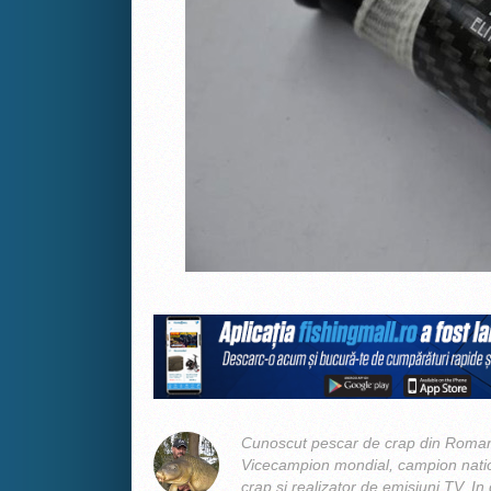
Cunoscut pescar de crap din Romani
Vicecampion mondial, campion nation
crap si realizator de emisiuni TV. In 