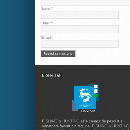
Nume
*
Email
*
Sit web
DESPRE F&H
FISHING & HUNTING este canalul de pescuit și
vânatoare favorit din regiune. FISHING & HUNTING