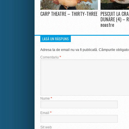
CARP THEATRE – THIRTY-THREE
PESCUIT LA CRA
DUNĂRE (4) – Ro
noastre
LASĂ UN RĂSPUNS
Adresa ta de email nu va fi publicată.
Câmpurile obligato
Comentariu
*
Nume
*
Email
*
Sit web