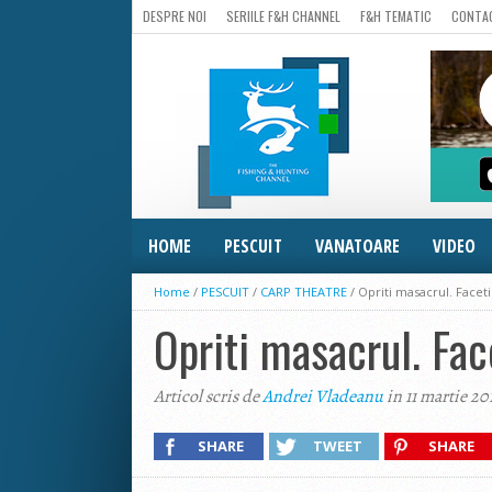
DESPRE NOI
SERIILE F&H CHANNEL
F&H TEMATIC
CONTA
HOME
PESCUIT
VANATOARE
VIDEO
Home
/
PESCUIT
/
CARP THEATRE
/
Opriti masacrul. Facet
Opriti masacrul. Fac
Articol scris de
Andrei Vladeanu
in 11 martie 20
SHARE
TWEET
SHARE