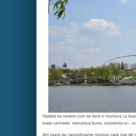
Haideti sa vedem cum se face o montura cu leadc
toate cerintele: mecanica buna, rezistenta si – nu
Am vazut pe carpodroame monturi care mai de ca