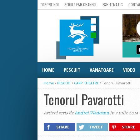
DESPRE NOI
SERIILE F&H CHANNEL
F&H TEMATIC
CONTA
HOME
PESCUIT
VANATOARE
VIDEO
Home
/
PESCUIT
/
CARP THEATRE
/
Tenorul Pavarotti
Tenorul Pavarotti
Articol scris de
Andrei Vladeanu
in 7 iulie 2014
SHARE
TWEET
SHARE