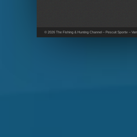
© 2026 The Fishing & Hunting Channel – Pescuit Sportiv – Vana