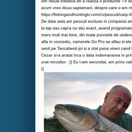
Am reluat initiativa de a realiza o productie TV 
acum vreo doua saptamani, despre care v-am ma
https://fishingandhuntingtv.com/ro/pescuit/carp-
De data asta am pescuit exclusiv in compania am
la tap sau capra nu stiu exact, avand programata
mers mult mai bine, din toate punctele de veder
afla in concediu, camerele Go Pro se aflau si ele n
venit pe Tancabesti joi si a stat pana vineri cand f
Cezar si-a aratat inca o data indemanarea in pr
urat mirositor. :)) Eu l-am secondat, am prins cati
((