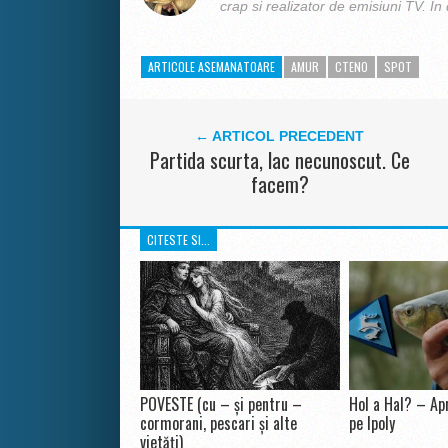
crap si realizator de emisiuni TV. In 
ARTICOLE ASEMANATOARE
AMUR
CTENO
SPOT
← ARTICOL PRECEDENT
Partida scurta, lac necunoscut. Ce
facem?
CITESTE SI...
POVESTE (cu – și pentru –
Hol a Hal? – Apr
cormorani, pescari și alte
pe Ipoly
vietăți)