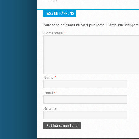
LASĂ UN RĂSPUNS
Adresa ta de email nu va fi publicată.
Câmpurile obligato
Comentariu
*
Nume
*
Email
*
Sit web