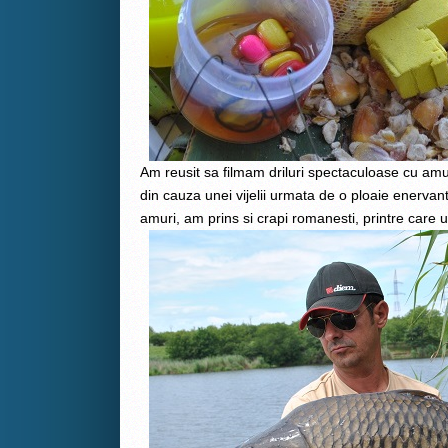
Am reusit sa filmam driluri spectaculoase cu amur
din cauza unei vijelii urmata de o ploaie enerva
amuri, am prins si crapi romanesti, printre care 