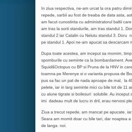
In ziua respectiva, ne-am urcat la ora patru dimi
repede, sarbii au fost de treaba de data asta, as
am facut cunostinta cu administratorul baltii car
am tras la sorti standurile, am tras standul 1. Do
standul 2 iar Catalin cu Nelutu standul 3. Doru n
pe standul 1. Apoi ne-am apucat sa descarcam m
Dupa toate acestea, am inceput sa momim, timp 
spomburile cu seminte ca la bombardament. Ave
Squid&Octopus cu BP si Pruna de la HNV in care
toamna pe Merenye si o varianta propusa de Bog
pus sa fac un pat de nada aproape de mal, la 40m
pelete, iar in larg seminte mici cu bile tot de 11
cu alune tigrate si boilesuri solubile. Au inceput 
imi dadeau mult de lucru in dril, erau nervosi ple
Ziua a trecut repede, am mancat pe apucate, iar
Seara am momit doar cu bile tari, dar noaptea a tr
de langa noi.