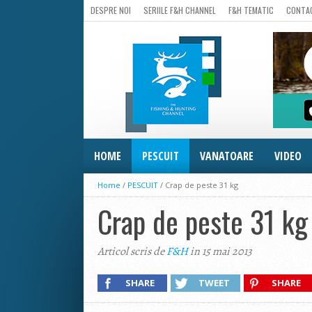
DESPRE NOI
SERIILE F&H CHANNEL
F&H TEMATIC
CONTA
HOME
PESCUIT
VANATOARE
VIDEO
Home
/
PESCUIT
/
Crap de peste 31 kg
Crap de peste 31 kg
Articol scris de
F&H
in 15 mai 2013
SHARE
TWEET
SHARE