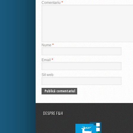
Comentariu
*
Nume
*
Email
*
Sit web
DESPRE F&H