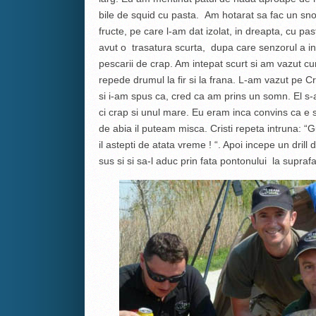
bile de squid cu pasta. Am hotarat sa fac un 
fructe, pe care l-am dat izolat, in dreapta, cu pa
avut o trasatura scurta, dupa care senzorul a in
pescarii de crap. Am intepat scurt si am vazut cu
repede drumul la fir si la frana. L-am vazut pe C
si i-am spus ca, cred ca am prins un somn. El s-
ci crap si unul mare. Eu eram inca convins ca e 
de abia il puteam misca. Cristi repeta intruna: “G
il astepti de atata vreme ! “. Apoi incepe un drill
sus si si sa-l aduc prin fata pontonului la suprafa