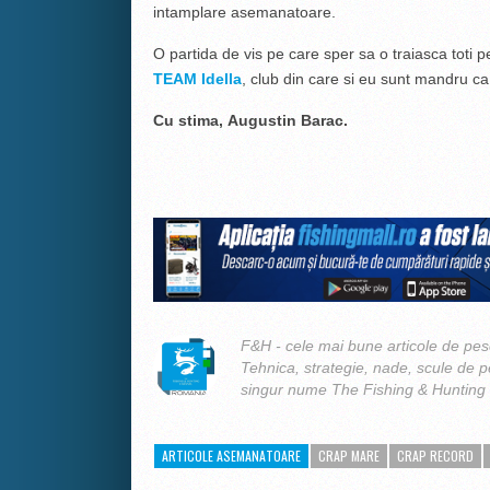
intamplare asemanatoare.
O partida de vis pe care sper sa o traiasca toti pe
TEAM Idella
, club din care si eu sunt mandru ca
Cu stima, Augustin Barac.
F&H - cele mai bune articole de pesc
Tehnica, strategie, nade, scule de 
singur nume The Fishing & Hunting
ARTICOLE ASEMANATOARE
CRAP MARE
CRAP RECORD