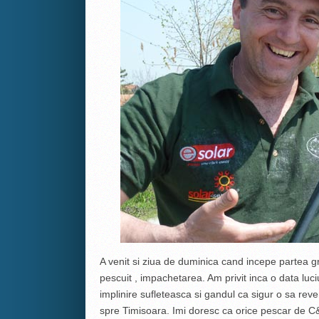
A venit si ziua de duminica cand incepe partea gr
pescuit , impachetarea. Am privit inca o data luc
implinire sufleteasca si gandul ca sigur o sa rev
spre Timisoara. Imi doresc ca orice pescar de C