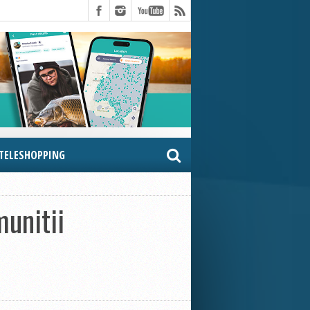
TELESHOPPING
unitii