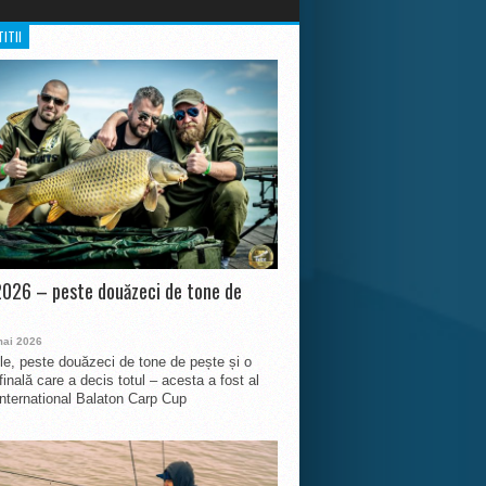
ITII
026 – peste douăzeci de tone de
mai 2026
le, peste douăzeci de tone de pește și o
finală care a decis totul – acesta a fost al
International Balaton Carp Cup