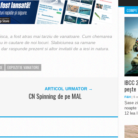
COMPET
isca, a fost atras mai tarziu de vanatoare. Cum chemarea
eu in cautare de noi locuri. Slabiciunea sa ramane
dar raspunde prezent si altor invitatii de a iesi in natura.
RE
EXPOZITIE VANATORE
IBCC 2
pește
ARTICOL URMATOR →
CN Spinning de pe MAL
F&H
| 5 
Șase zi
noapte 
12 lea 