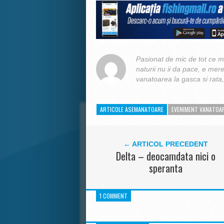
Pasionat de mic de tot ce m
naturii nu ii da pace, e mer
vanatoarea la gasca si rata, 
ARTICOLE ASEMANATOARE
EVENIMENT VANATOA
← ARTICOL PRECEDENT
Delta – deocamdata nici o
speranta
1 COMMENT