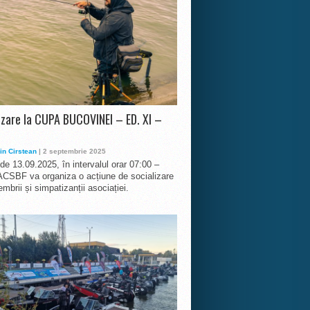
izare la CUPA BUCOVINEI – ED. XI –
in Cirstean
| 2 septembrie 2025
 de 13.09.2025, în intervalul orar 07:00 –
ACSBF va organiza o acțiune de socializare
mbrii și simpatizanții asociației.