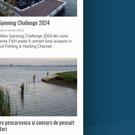
Spinning Challenge 2024
 decembrie 2024
Delta Spinning Challenge 2024 din seria
nte F&H poate fi urmarit luna aceasta in
ul Fishing & Hunting Channel.
ire pescareasca si concurs de pescuit
tori