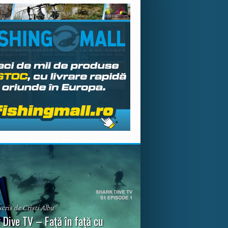
scris de Cristi Albu
 Dive TV – Față în față cu