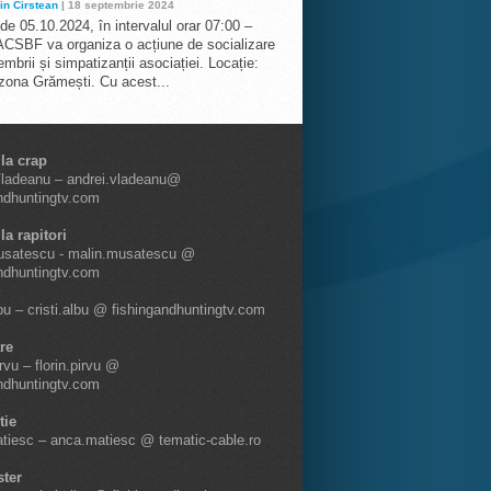
in Cirstean
| 18 septembrie 2024
 de 05.10.2024, în intervalul orar 07:00 –
ACSBF va organiza o acțiune de socializare
mbrii și simpatizanții asociației. Locație:
 zona Grămești. Cu acest...
 la crap
Vladeanu – andrei.vladeanu@
ndhuntingtv.com
la rapitori
usatescu - malin.musatescu @
ndhuntingtv.com
lbu – cristi.albu @ fishingandhuntingtv.com
re
irvu – florin.pirvu @
ndhuntingtv.com
tie
tiesc – anca.matiesc @ tematic-cable.ro
ter