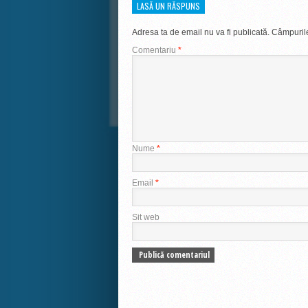
LASĂ UN RĂSPUNS
Adresa ta de email nu va fi publicată.
Câmpurile
Comentariu
*
Nume
*
Email
*
Sit web