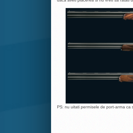
daca aveti placerea si nu vreti sa ratati 
PS: nu uitati permisele de port-arma ca s