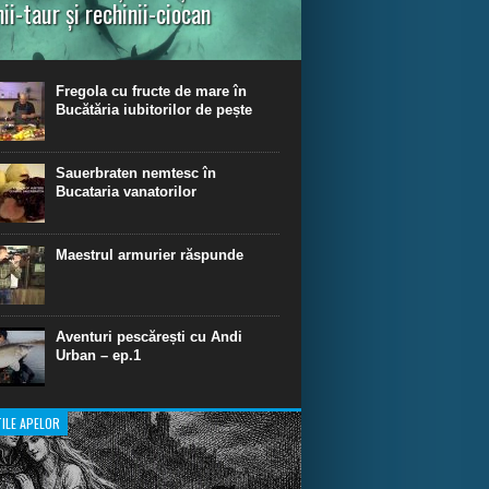
nii-taur și rechinii-ciocan
ul episod din Shark Dive TV, telespectatorii
nca o primă privire asupra unor experiențe
dinare de scufundare cu rechini.
Fregola cu fructe de mare în
Bucătăria iubitorilor de pește
Sauerbraten nemtesc în
Bucataria vanatorilor
Maestrul armurier răspunde
Aventuri pescărești cu Andi
Urban – ep.1
ILE APELOR