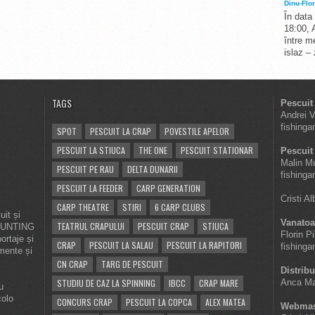
Dinu-Flor
În data
18:00, 
între me
islaz –
TAGS
Pescuit
Andrei 
fishinga
SPOT
PESCUIT LA CRAP
POVESTILE APELOR
PESCUIT LA STIUCA
THE ONE
PESCUIT STATIONAR
Pescuit 
Malin M
PESCUIT PE RAU
DELTA DUNARII
fishinga
PESCUIT LA FEEDER
CARP GENERATION
Cristi A
CARP THEATRE
STIRI
6 CARP CLUBS
it și
Vanatoa
TEATRUL CRAPULUI
PESCUIT CRAP
STIUCA
 HUNTING
Florin P
ortaje și
CRAP
PESCUIT LA SALAU
PESCUIT LA RAPITORI
fishinga
imente și
CN CRAP
TARG DE PESCUIT
Distribu
STUDIU DE CAZ LA SPINNING
IBCC
CRAP MARE
Anca Ma
u
colo
CONCURS CRAP
PESCUIT LA COPCA
ALEX MATEA
Webmas