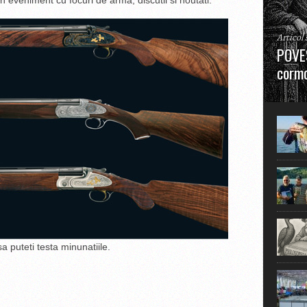
un eveniment cu focuri de arma, discutii si noutati.
Articol
POVES
cormo
”La urm
în mare
a puteti testa minunatiile.