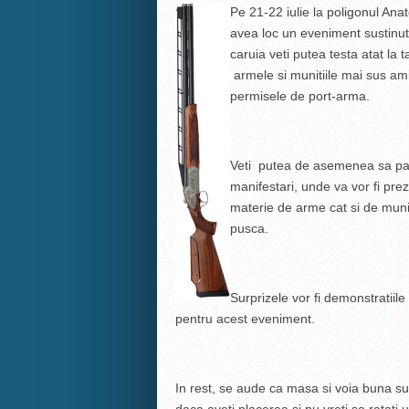
Pe 21-22 iulie la poligonul An
avea loc un eveniment sustinu
caruia veti putea testa atat la t
armele si munitiile mai sus amin
permisele de port-arma.
Veti putea de asemenea sa partic
manifestari, unde va vor fi preze
materie de arme cat si de muniti
pusca.
Surprizele vor fi demonstratiile 
pentru acest eveniment.
In rest, se aude ca masa si voia buna sun