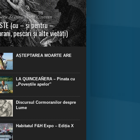
 scris de Dinu-Florin Cirstean
TE (cu – și pentru –
rani, pescari și alte vietăți)
a urmei, cred că legendele și miturile sunt
 parte făcute din „adevăr”.“ R. R. Tolkien.
AȘTEPTAREA MOARTE ARE
LA QUINCEAÑERA – Pinata cu
„Poveștile apelor‟
Discursul Cormoranilor despre
Lume
Habitatul F&H Expo – Ediția X