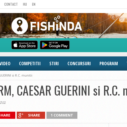
CONTACT
HU
EN
VIDEO
COMPETITII
STIRI
CONCURSURI
PROGRAM
ERINI si R.C. munitii
M, CAESAR GUERINI si R.C. m
2012
SHARE
SHARE
1 COMMENT