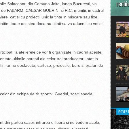
rechi
atolie Salaceanu din Comuna Joita, langa Bucuresti, va
t de FABARM, CAESAR GUERINI si R.C. munitii, in cadrul
În prim
alere cat si cu proiectil unic la tinte in miscare sau fixe,
pot aru
extraor
tite, toate acestea daca nu uitati sa va aduceti cu voi si
ipati la atelierele ce vor fi organizate in cadrul acestei
ntate ultimile noutati ale celor trei producatori, atat in
i , arme desfacute, cartuse, proiectile, bure si prafuri de
celor din echipa de tir sportiv Guerini, sositi special
POVEST
t din partea casei, intrarea e libera si ne vedem acolo,