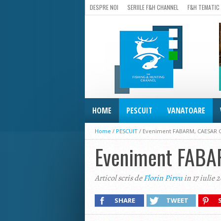
DESPRE NOI
SERIILE F&H CHANNEL
F&H TEMATIC
HOME
PESCUIT
VANATOARE
Home
/
PESCUIT
/
Eveniment FABARM, CAESAR GU
Eveniment FABAR
Articol scris de
Florin Pirvu
in 17 iulie 
SHARE
TWEET