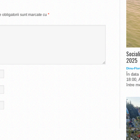
 obligatorii sunt marcate cu
*
Social
2025
Dinu-Flor
În data
18:00, 
între me