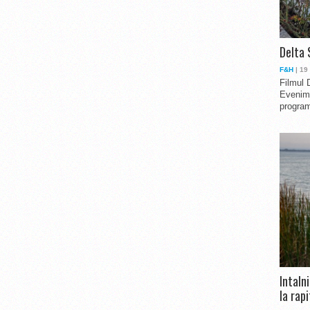
Delta 
F&H
| 19
Filmul 
Evenime
program
Intaln
la rapi