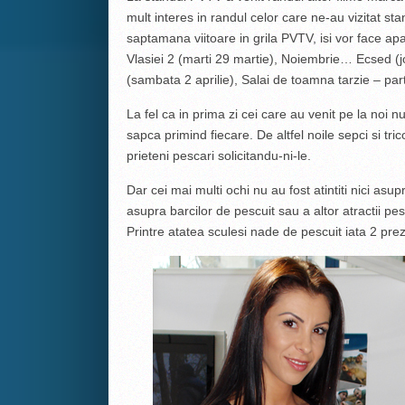
mult interes in randul celor care ne-au vizitat st
saptamana viitoare in grila PVTV, isi vor face ap
Vlasiei 2 (marti 29 martie), Noiembrie… Ecsed (joi
(sambata 2 aprilie), Salai de toamna tarzie – part
La fel ca in prima zi cei care au venit pe la noi 
sapca primind fiecare. De altfel noile sepci si tri
prieteni pescari solicitandu-ni-le.
Dar cei mai multi ochi nu au fost atintiti nici asup
asupra barcilor de pescuit sau a altor atractii p
Printre atatea sculesi nade de pescuit iata 2 pre