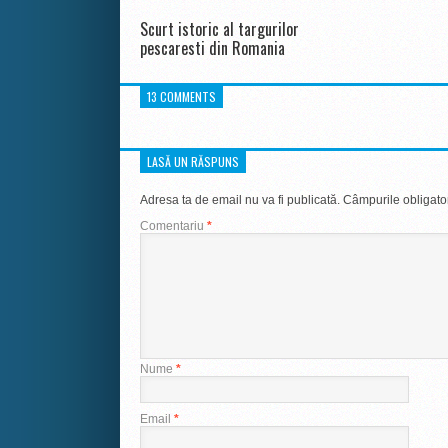
Scurt istoric al targurilor
pescaresti din Romania
13 COMMENTS
LASĂ UN RĂSPUNS
Adresa ta de email nu va fi publicată.
Câmpurile obligato
Comentariu
*
Nume
*
Email
*