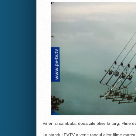
Vineri si sambata, doua zile pline la targ. Pline 
La standul PVTV a venit randul altor filme marca