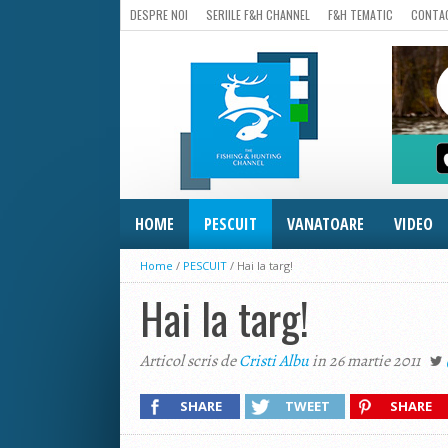
DESPRE NOI
SERIILE F&H CHANNEL
F&H TEMATIC
CONTA
HOME
PESCUIT
VANATOARE
VIDEO
Home
/
PESCUIT
/
Hai la targ!
Hai la targ!
Articol scris de
Cristi Albu
in 26 martie 2011
SHARE
TWEET
SHARE