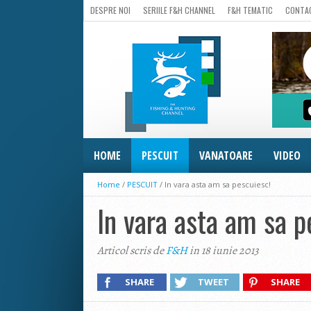
DESPRE NOI
SERIILE F&H CHANNEL
F&H TEMATIC
CONTA
HOME
PESCUIT
VANATOARE
VIDEO
Home
/
PESCUIT
/
In vara asta am sa pescuiesc!
In vara asta am sa p
Articol scris de
F&H
in 18 iunie 2013
SHARE
TWEET
SHARE