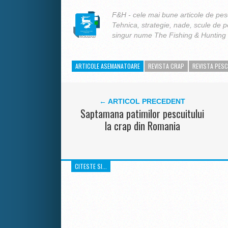
F&H - cele mai bune articole de pesc
Tehnica, strategie, nade, scule de 
singur nume The Fishing & Hunting
ARTICOLE ASEMANATOARE
REVISTA CRAP
REVISTA PESC
← ARTICOL PRECEDENT
Saptamana patimilor pescuitului
la crap din Romania
CITESTE SI...