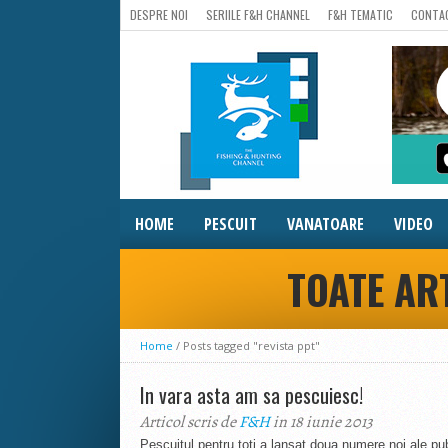
DESPRE NOI
SERIILE F&H CHANNEL
F&H TEMATIC
CONTA
HOME
PESCUIT
VANATOARE
VIDEO
TOATE AR
Home
/
Posts tagged "revista ppt"
In vara asta am sa pescuiesc!
Articol scris de
F&H
in 18 iunie 2013
Pescuitul pentru toti a lansat doua numere noi ale pu