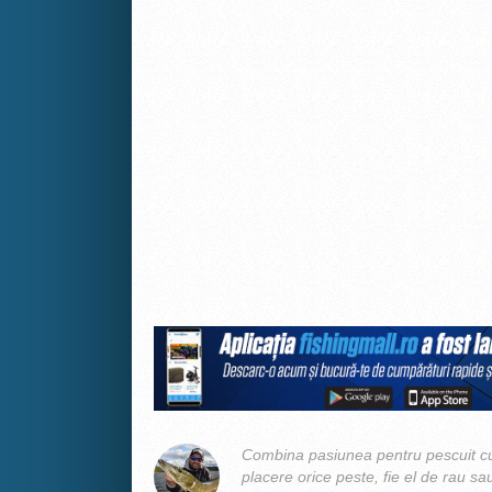
Combina pasiunea pentru pescuit cu
placere orice peste, fie el de rau sa