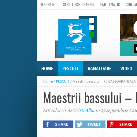
DESPRE NOI
SERIILE F&H CHANNEL
F&H TEMATIC
CONTA
HOME
PESCUIT
VANATOARE
VIDEO
Home
/
PESCUIT
/
Maestrii bassului – PE BASSOARANEALA
Maestrii bassului
Articol scris de
Cristi Albu
in 29 septembrie 201
SHARE
TWEET
SHARE