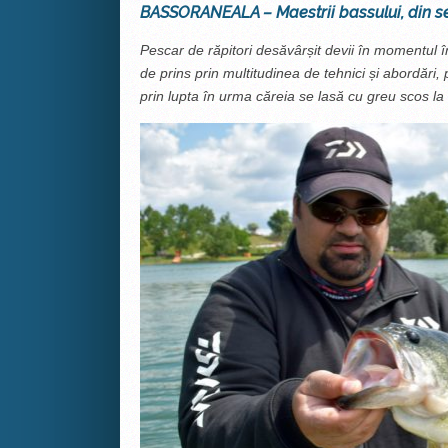
BASSORANEALA – Maestrii bassului, din 
Pescar de
răpitori desăvârșit devii în momentul 
de prins prin multitudinea de tehnici și abordări, 
prin lupta în urma căreia se lasă cu greu scos la 