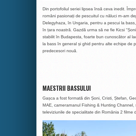
Din portofoliul seriei lipsea însă ceva inedit. Împ
români pasionați de pescuitul cu năluci m-am dep
Delegyhaza, în Ungaria, pentru a pescui la bass,
în țara noastră. Gazdă urma să ne fie Kicsi “Șo
stabilit în Budapesta, foarte bun cunoscător al lac
la bass în general și ghid pentru alte echipe de 
predecesori nouă.
MAESTRII BASSULUI
Gașca a fost formată din Șoni, Cristi, Ștefan, Ge
MAE, cameramanul Fishing & Hunting Channel, sco
televiziunile de specialitate din România 2 filme 