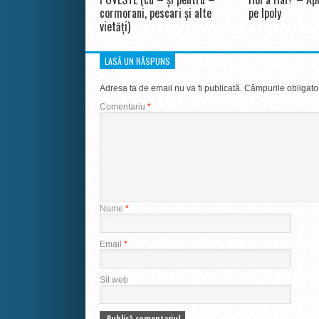
cormorani, pescari și alte
pe Ipoly
vietăți)
LASĂ UN RĂSPUNS
Adresa ta de email nu va fi publicată.
Câmpurile obligato
Comentariu
*
Nume
*
Email
*
Sit web