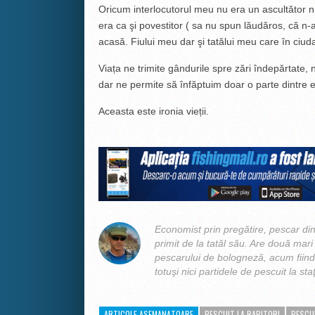
Oricum interlocutorul meu nu era un ascultător ni
era ca şi povestitor ( sa nu spun lăudăros, că n-
acasă. Fiului meu dar şi tatălui meu care în ciuda
Viața ne trimite gândurile spre zări îndepărtate, 
dar ne permite să înfăptuim doar o parte dintre e
Aceasta este ironia vieții.
Economist prin pregătire, pescar din 
primit de la tatăl său. Are două mari p
pescarului de bologneză, acum fiind 
totuşi nici partidele de pescuit la sta
ARTICOLE ASEMANATOARE
PESCUIT LA RAPITORI
PESCU