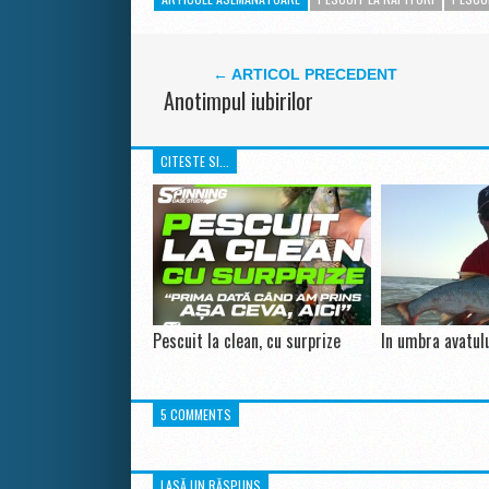
← ARTICOL PRECEDENT
Anotimpul iubirilor
CITESTE SI...
Pescuit la clean, cu surprize
In umbra avatului
5 COMMENTS
LASĂ UN RĂSPUNS