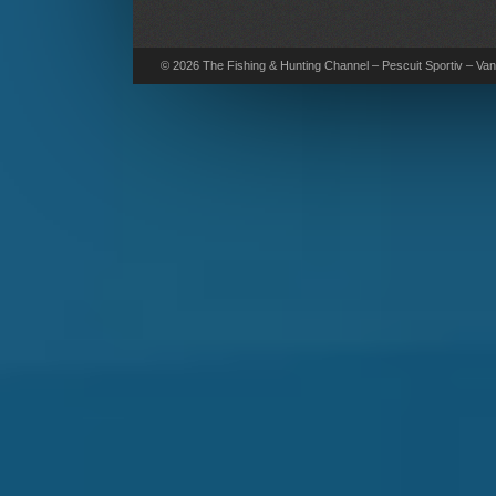
© 2026 The Fishing & Hunting Channel – Pescuit Sportiv – Vana