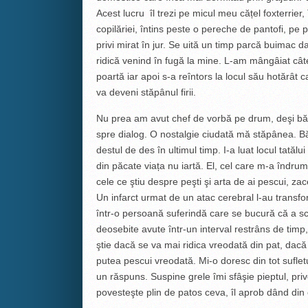
Acest lucru îl trezi pe micul meu cățel foxterri
copilăriei, întins peste o pereche de pantofi, pe p
privi mirat în jur. Se uită un timp parcă buimac 
ridică venind în fugă la mine. L-am mângâiat câ
poartă iar apoi s-a reîntors la locul său hotărâ
va deveni stăpânul firii.
Nu prea am avut chef de vorbă pe drum, deşi băt
spre dialog. O nostalgie ciudată mă stăpânea. Bă
destul de des în ultimul timp. I-a luat locul tată
din păcate viața nu iartă. El, cel care m-a îndrum
cele ce ştiu despre peşti şi arta de ai pescui, za
Un infarct urmat de un atac cerebral l-au transf
într-o persoană suferindă care se bucură că a 
deosebite avute într-un interval restrâns de timp
ştie dacă se va mai ridica vreodată din pat, d
putea pescui vreodată. Mi-o doresc din tot sufletu
un răspuns. Suspine grele îmi sfâşie pieptul, pr
povesteşte plin de patos ceva, îl aprob dând din