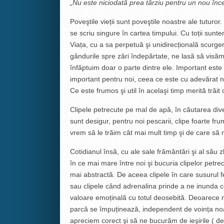
„Nu este niciodată prea târziu pentru un nou înc
Poveştile vieții sunt poveştile noastre ale tuturor
se scriu singure în cartea timpului. Cu toții suntem 
Viața, cu a sa perpetuă şi unidirecțională scurgere
gândurile spre zări îndepărtate, ne lasă să visăm
înfăptuim doar o parte dintre ele. Important est
important pentru noi, ceea ce este cu adevărat 
Ce este frumos şi util în acelaşi timp merită trăit
Clipele petrecute pe mal de apă, în căutarea diver
sunt desigur, pentru noi pescarii, clipe foarte fr
vrem să le trăim cât mai mult timp şi de care să
Cotidianul însă, cu ale sale frământări şi al său
în ce mai mare între noi şi bucuria clipelor petrec
mai abstractă. De aceea clipele în care susurul 
sau clipele când adrenalina prinde a ne inunda cor
valoare emoținală cu totul deosebită. Deoarece
parcă se împuținează, independent de voința noa
apreciem corect şi să ne bucurăm de ieşirile ( d