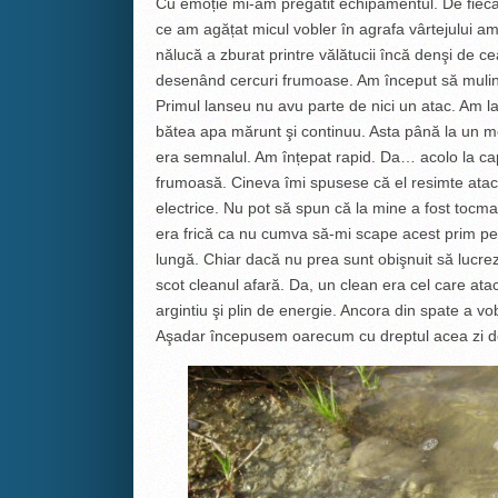
Cu emoție mi-am pregătit echipamentul. De fiec
ce am agățat micul vobler în agrafa vârtejului a
nălucă a zburat printre vălătucii încă denşi de c
desenând cercuri frumoase. Am început să mulinez.
Primul lanseu nu avu parte de nici un atac. Am l
bătea apa mărunt şi continuu. Asta până la un mom
era semnalul. Am înțepat rapid. Da… acolo la cap
frumoasă. Cineva îmi spusese că el resimte atacur
electrice. Nu pot să spun că la mine a fost tocma
era frică ca nu cumva să-mi scape acest prim pe
lungă. Chiar dacă nu prea sunt obişnuit să lucrez
scot cleanul afară. Da, un clean era cel care at
argintiu şi plin de energie. Ancora din spate a vo
Aşadar începusem oarecum cu dreptul acea zi de