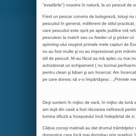
”evadările”) noastre în natură, la un pescuit de oric
Fiind un pescar convins de bologneză, totuşi nu m
pescuitul în general, indiferent de stilul practicat
care pescuitul este oprit pe apele publice mă refug
pescuiesc la match sau cu feeder-ul şi picker-ul
spinning-ului reuşind primele mele capturi de Eso
nu au fost multe şi nu au impresionat prin mărime
stil de pescuit. M-au făcut sa mă aplec cu mai m
achiziționat un echipament ( nu tocmai perfoarm
pentru clean şi biban şi am încercat. Am încercat
pe care doresc să v-o împărtăşesc : „
Primele me
Deşi suntem în mijloc de vară, în mijloc de lună a
am ieşit din casă a fost răcoarea nefirescă pen
lumina difuză a începutului încă îndepărtat de zi.
Câțiva cocoşi matinali au dat drumul trâmbiţelor c
domestice care încă mai dormitau prin grajduri. Un