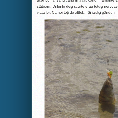
acel loc, lansând când în aval, când în amonte s
stăteam. Drilurile deşi scurte erau totuşi nervoa
viața lor. Ca noi toți de altfel… Şi iarăşi gândul 