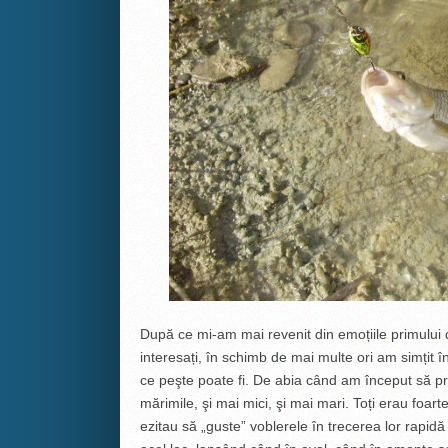
După ce mi-am mai revenit din emoțiile primului dr
interesați, în schimb de mai multe ori am simțit î
ce peşte poate fi. De abia când am început să p
mărimile, şi mai mici, şi mai mari. Toți erau foar
ezitau să „guste” voblerele în trecerea lor rapidă