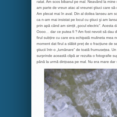
ratat. Am scos bibanul pe mal. Neavând la mine
am parte de vreun atac al vreunei ştiuci care să-
Am plecat mai în aval. Din al doilea lanseu am s
ca n-am mai insistat pe locul cu ştiuci şi am lan
prin apă când am simțit „şocul electric”. Acesta d
Oooo… dar ce putea fi ? Am fost nevoit să dau dr
firul subțire cu care era echipată mulineta mea n
moment dat firul a slăbit preț de o fracțiune de 
ştiucii într-o „lumânare” de toată frumusețea. Un 
surprinde această clipă ar rezulta o fotografie su
până la urmă dințoasa pe mal. Nu era mare dar 