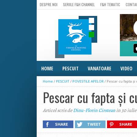
DESPRE NOI
SERIILE F&H CHANNEL
F&H TEMATIC
CONTA
HOME
PESCUIT
VANATOARE
VIDEO
Home
/
PESCUIT
/
POVESTILE APELOR
/
Pescar cu fapta şi
Pescar cu fapta şi c
Articol scris de
Dinu-Florin Cirstean
in 30 iulie
SHARE
TWEET
SHARE