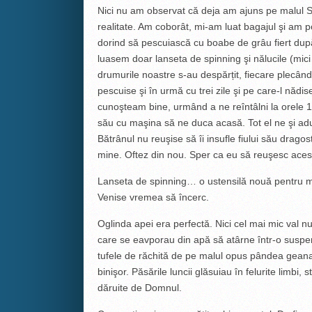
Nici nu am observat că deja am ajuns pe malul Si
realitate. Am coborât, mi-am luat bagajul şi am 
dorind să pescuiască cu boabe de grâu fiert du
luasem doar lanseta de spinning şi nălucile (mici 
drumurile noastre s-au despărțit, fiecare plecând 
pescuise şi în urmă cu trei zile şi pe care-l nădi
cunoşteam bine, urmând a ne reîntâlni la orele 19
său cu maşina să ne duca acasă. Tot el ne şi adu
Bătrânul nu reuşise să îi insufle fiului său drag
mine. Oftez din nou. Sper ca eu să reuşesc acest
Lanseta de spinning… o ustensilă nouă pentru m
Venise vremea să încerc.
Oglinda apei era perfectă. Nici cel mai mic val n
care se eavporau din apă să atârne într-o susp
tufele de răchită de pe malul opus pândea geana r
binişor. Păsările luncii glăsuiau în felurite limbi
dăruite de Domnul.