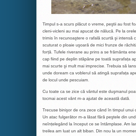
Timpul s-a scurs plăcut o vreme, peştii au fost fo
cleni-vicleni au mai apucat de nălucă. Pe la orele 
trimis în recunoaştere o rafală scurtă şi intensă 
scuturat o ploaie uşoară de mici frunze de răchit
forță. Tufele riverane au prins a se frământa energ
cap fiind pe deplin stăpâne pe toată suprafața ap
mai scurte şi mult mai imprecise. Trebuia să lans
unde doream ca voblerul să atingă suprafața apei,
de locul unde pescuiam.
Cu toate ca se zice că vântul este duşmanul poat
tocmai acest vânt m-a ajutat de această dată.
Trecuse binişor de ora zece când în timpul unui 
Un atac fulgerător m-a lăsat fără peştele din un
neînțelegând la început ce se întâmplase. Am lans
treilea am luat un alt biban. Din nou la un momen