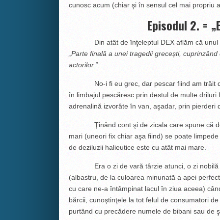
cunosc acum (chiar şi în sensul cel mai propriu a
Episodul 2. = 
Din atât de înţeleptul DEX aflăm că unul din
„Parte finală a unei tragedii grecești, cuprinzân
actorilor.”
No-i fi eu grec, dar pescar fiind am trăit des
în limbajul pescăresc prin destul de multe driluri 
adrenalină izvorâte în van, aşadar, prin pierderi 
Ţinând cont şi de zicala care spune că de sc
mari (uneori fix chiar aşa fiind) se poate limped
de deziluzii halieutice este cu atât mai mare.
Era o zi de vară târzie atunci, o zi nobilă şi
(albastru, de la culoarea minunată a apei perfect 
cu care ne-a întâmpinat lacul în ziua aceea) când
bărcii, cunoştinţele la tot felul de consumatori d
purtând cu precădere numele de bibani sau de ştiu