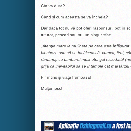
Cât va dura?
Când şi cum aceasta se va încheia?
Dar dacă tot nu vă pot oferi răspunsuri, pot în 
tuturor, pescari sau nu, un singur sfat:
„Atenţie mare la mulineta pe care este înfăşurat fi
blocheze sau să se încâlcească, cumva, firul, căci
rămâneţi cu tamburul mulinetei gol niciodată! (n
grijă ca inevitabilul să se întâmple cât mai târziu 
Fir întins şi viaţă frumoasă!
Mulțumesc!