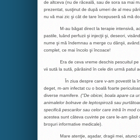
de altceva (nu de răceală, sau de sora sa mai ma
prezentat, susţinut de după umeri de al meu părint
nu vă mai zic şi cât de tare începuseră să mă doa
M-au băgat direct la terapie intensivă, acol
pastile, luând perfuzii şi injecţii şi, deseori, vis
nume şi mă îndemnau a merge cu dânşii, având, a
complet, ce mai încolo şi încoace!
Era de ceva vreme deschis pescuitul pe apele
vii sută la sută, părăsind în cele din urmă patul 
În ziua despre care v-am povestit la începu
deget, m-am infectat cu o boală foarte periculo
diverse mamifere.
(
“
De obicei, boala apare ca u
animalelor bolnave de leptospiroz
ă
sau
purtătoa
specifică pescarilor sau celor care intră în mod c
acestea sunt câteva cuvinte pe care le-am găs
broşuri informative medicale).
Mare atenţie, aşadar, dragii mei, atunci cân