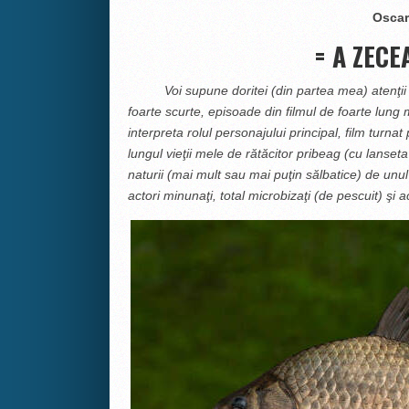
Oscar
= A ZECE
Voi supune doritei (din partea mea) atenţi
foarte scurte, episoade din filmul de foarte lung
interpreta rolul personajului principal, film turnat 
lungul vieţii mele de rătăcitor pribeag (cu lanseta
naturii (mai mult sau mai puţin sălbatice) de unul
actori minunaţi, total microbizaţi (de pescuit) şi ac