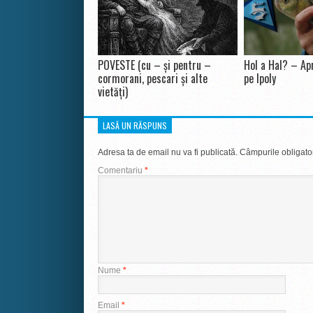
POVESTE (cu – și pentru –
Hol a Hal? – Apr
cormorani, pescari și alte
pe Ipoly
vietăți)
LASĂ UN RĂSPUNS
Adresa ta de email nu va fi publicată.
Câmpurile obligato
Comentariu
*
Nume
*
Email
*