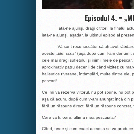
Episodul 4. = „M
Iată-ne ajunşi, dragi cititori, la finalul actuale
iată-ne ajunşi, aşadar, la ultimul episod al prezent
Vă sunt recunoscător că aţi avut răbdarea şi
acestui
„film scris”
(aşa după cum l-am denumit eu)
cele mai dragi sufletului şi inimii mele de pescar
aproximativ patru decenii de când vizitez cu mare 
halieutice riverane, întâmplări, multe dintre ele, 
pescari!
Ce îmi va rezerva viitorul, nu pot spune, nu pot p
aşa că acum, după cum v-am anunţat încă din prim
fără un răspuns direct, fără un răspuns concret,
Care va fi, oare, ultima mea pescuială?
Când, unde şi cum exact aceasta se va produce 