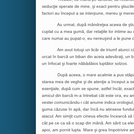
seducţie sperate de mine, şi exact pentru ştiucil
factori au început a se interpune, mereu şi mereu,
Au urmat, după mândreţea aceea de ştiucă, m
cuplat cu a mea gumă, dar relaţiile lor intime au
care numai au pupat-o, eu nereuşind a le pune 
Am avut totuşi un licăr de triumf atunci cân
urcat în barcă un biban din aceia adevăraţi, un b
un înfocat şi foarte năbădăios luptător solzos.
După aceea, o mare acalmie a pus stăpânire pe
starea mea de veghe şi de atenţie a început a se ş
esenţiale, după cum se spune, astfel încât, exac
amicul din barcă m-a întrebat cât este ora, eu 
vestei comunicându-i cât anume indica orologiul, a
guma căzuse în apă, dar încă nu atinsese fundul
atacul. Am simţit cum cineva efectiv încearcă să î
cât pe ce ca să o scap din mână. Am sărit ca ele
apoi, am pornit lupta. Mare şi grea împotrivire 