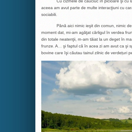
Cu cizmele de cauciuc în picioare şi cu lanse
aceea am avut parte de multe interacţiuni cu caraşi
sociabili.
Până aici nimic ieşit din comun, nimic demn
moment dat, mi-am agăţat cârligul în verdea fru
din totale neatenţii, m-am tăiat la un deget în m
frunze. A… şi faptul că în acea zi am avut ca şi
bovine care îşi căutau tainul zilnic de verdețuri p