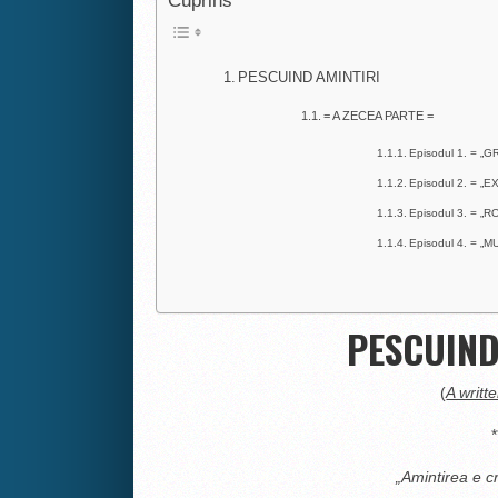
Cuprins
PESCUIND AMINTIRI
= A ZECEA PARTE =
Episodul 1. = 
Episodul 2. = „
Episodul 3. = „
Episodul 4. = „M
PESCUIND
(
A writt
*
„Amintirea e cr