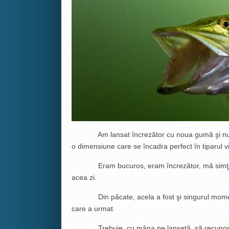
Am lansat încrezător cu noua gumă şi nu mult
o dimensiune care se încadra perfect în tiparul vi
Eram bucuros, eram încrezător, mă simţeam 
acea zi.
Din păcate, acela a fost şi singurul moment d
care a urmat.
Trebuie, cu mâna pe lansetă, să recunosc că