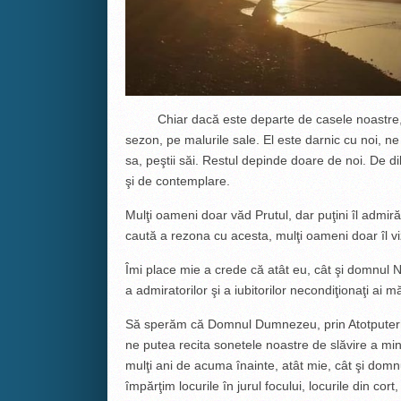
Chiar dacă este departe de casele noastre, 
sezon, pe malurile sale. El este darnic cu noi, ne
sa, peştii săi. Restul depinde doare de noi. De 
şi de contemplare.
Mulţi oameni doar văd Prutul, dar puţini îl admiră
caută a rezona cu acesta, mulţi oameni doar îl vizi
Îmi place mie a crede că atât eu, cât şi domnul 
a admiratorilor şi a iubitorilor necondiţionaţi ai m
Să sperăm că Domnul Dumnezeu, prin Atotputernic
ne putea recita sonetele noastre de slăvire a mi
mulţi ani de acuma înainte, atât mie, cât şi domnul
împărţim locurile în jurul focului, locurile din cor