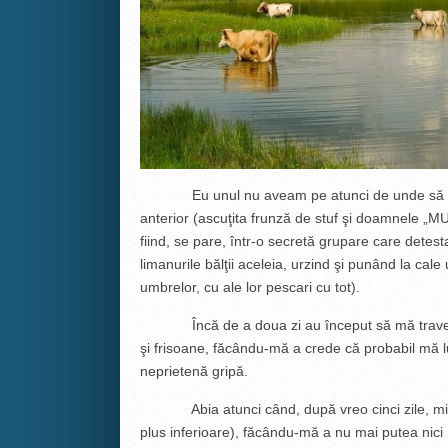
Eu unul nu aveam pe atunci de unde să ştiu 
anterior (ascuţita frunză de stuf şi doamnele „MU
fiind, se pare, într-o secretă grupare care dete
limanurile bălţii aceleia, urzind şi punând la cal
umbrelor, cu ale lor pescari cu tot).
Încă de a doua zi au început să mă traverseze,
şi frisoane, făcându-mă a crede că probabil mă l
neprietenă gripă.
Abia atunci când, după vreo cinci zile, mi-au
plus inferioare), făcându-mă a nu mai putea nici