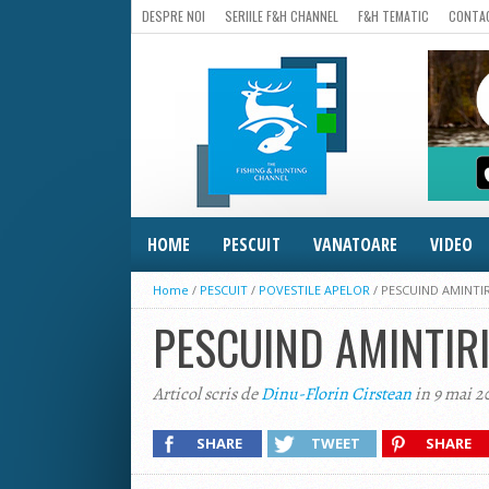
DESPRE NOI
SERIILE F&H CHANNEL
F&H TEMATIC
CONTA
HOME
PESCUIT
VANATOARE
VIDEO
Home
/
PESCUIT
/
POVESTILE APELOR
/
PESCUIND AMINTIRI
PESCUIND AMINTIRI 
Articol scris de
Dinu-Florin Cirstean
in 9 mai 2
SHARE
TWEET
SHARE