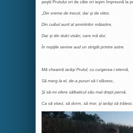
peştii Prutului ori de câte ori ieşim împreună la p
„Din vreme de trecut, dar şi de viitor,
Din cuibul aurit al amintirilor măiastre,
Dar şi din dulci visări, care mă dor,
În nopţile senine aud un strigăt printre astre.
Mă cheamă iarăşi Prutul, cu curgerea-i eternă,
Să merg la el, de-a pururi să-l slăvesc,
Şi să-mi ofere sălbaticul său mal drept pernă,
Ca să visez, să dorm, să mor, şi iarăşi să trăiesc.