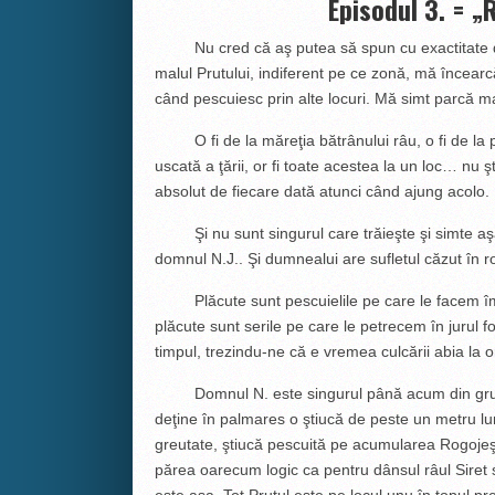
Episodul 3. = 
Nu cred că aş putea să spun cu exactitate
malul Prutului, indiferent pe ce zonă, mă încearc
când pescuiesc prin alte locuri. Mă simt parcă mai
O fi de la măreţia bătrânului râu, o fi de la peis
uscată a ţării, or fi toate acestea la un loc… nu 
absolut de fiecare dată atunci când ajung acolo.
Şi nu sunt singurul care trăieşte şi simte aşa
domnul N.J.. Şi dumnealui are sufletul căzut în r
Plăcute sunt pescuielile pe care le facem împr
plăcute sunt serile pe care le petrecem în jurul f
timpul, trezindu-ne că e vremea culcării abia la or
Domnul N. este singurul până acum din grupul 
deţine în palmares o ştiucă de peste un metru l
greutate, ştiucă pescuită pe acumularea Rogojeşti
părea oarecum logic ca pentru dânsul râul Siret s
este aşa. Tot Prutul este pe locul unu în topul pr