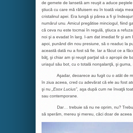
de gemete de lansetă am reuşit a aduce peştele 
ştiucă cu care mă răfuisem eu în toată viaţa m
cristalinul apei. Era lungă şi părea a fi şi îndea
numărul unu. Amicul pregătise minciogul, fiind ga
că ceva nu este tocmai în regulă, ştiuca a refuza
noi şi a evadat în larg. I-am dat imediat fir şi a
apoi, punând din nou presiune, să o readuc la pu
această dată nu a fost să fie. Iar a făcut ce a fă
băţ, şi chiar am şi reuşit parţial să o apropii de 
uriaşul său bot, cu o totală nonşalanţă, şi guma, 
Aşadar, deoarece au fugit cu o atât de mare
în ziua aceea, cred cu adevărat că ele au fost a
şi nu
„Esox Lucius”,
aşa după cum ne învaţă toate
sau contemporane.
Dar… trebuie să nu ne oprim, nu? Trebuie să
să sperăm, mereu şi mereu, căci doar de aceea