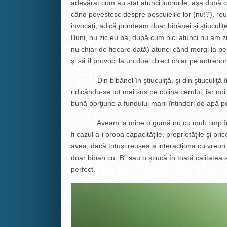
adevărat cum au stat atunci lucrurile, aşa după c
când povestesc despre pescuielile lor (nu!?), re
invocaţi, adică prindeam doar bibănei şi ştiuculiţe
Buni, nu zic eu ba, după cum nici atunci nu am 
nu chiar de fiecare dată) atunci când mergi la pesc
şi să îl provoci la un duel direct chiar pe antreno
Din bibănel în ştiuculiţă, şi din ştiuculiţă în 
ridicându-se tot mai sus pe colina cerului, iar no
bună porţiune a fundului marii întinderi de apă
Aveam la mine o gumă nu cu mult timp în ur
fi cazul a-i proba capacităţile, proprietăţile şi pri
avea, dacă totuşi reuşea a interacţiona cu vreun 
doar biban cu „B” sau o ştiucă în toată calitatea s
perfect.