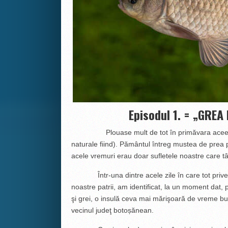
Episodul 1. = „GRE
Plouase mult de tot în primăvara aceea (vr
naturale fiind). Pământul întreg mustea de prea p
acele vremuri erau doar sufletele noastre care tâ
Într-una dintre acele zile în care tot privea
noastre patrii, am identificat, la un moment dat
şi grei, o insulă ceva mai mărişoară de vreme bună
vecinul judeţ botoșănean.