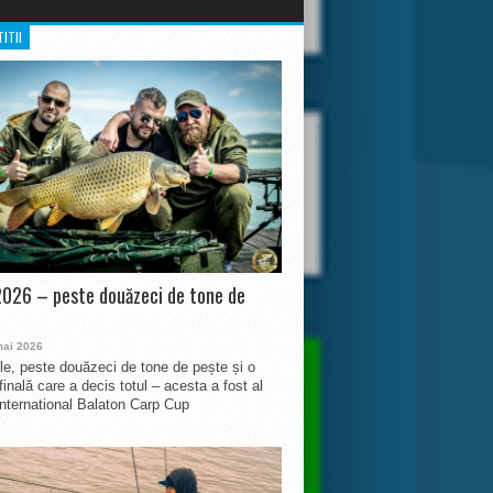
ITII
026 – peste douăzeci de tone de
mai 2026
le, peste douăzeci de tone de pește și o
finală care a decis totul – acesta a fost al
International Balaton Carp Cup