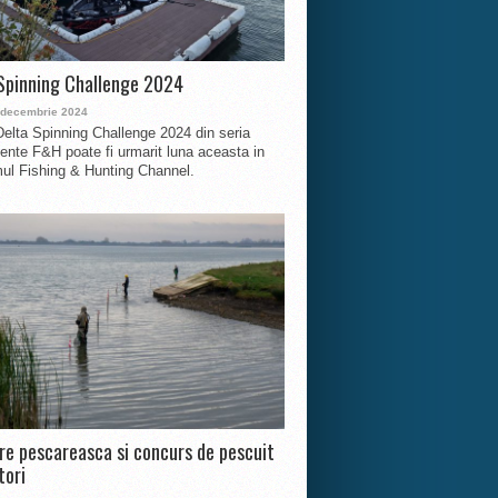
Spinning Challenge 2024
 decembrie 2024
Delta Spinning Challenge 2024 din seria
nte F&H poate fi urmarit luna aceasta in
ul Fishing & Hunting Channel.
ire pescareasca si concurs de pescuit
tori