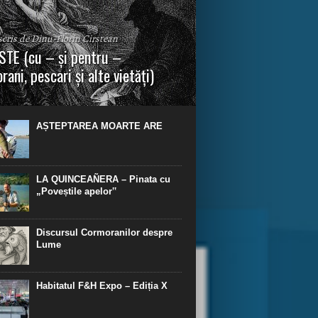
 scris de Dinu-Florin Cirstean
TE (cu – și pentru –
rani, pescari și alte vietăți)
a urmei, cred că legendele și miturile sunt
 parte făcute din „adevăr”.“ R. R. Tolkien.
AȘTEPTAREA MOARTE ARE
LA QUINCEAÑERA – Pinata cu
„Poveștile apelor‟
Discursul Cormoranilor despre
Lume
Habitatul F&H Expo – Ediția X