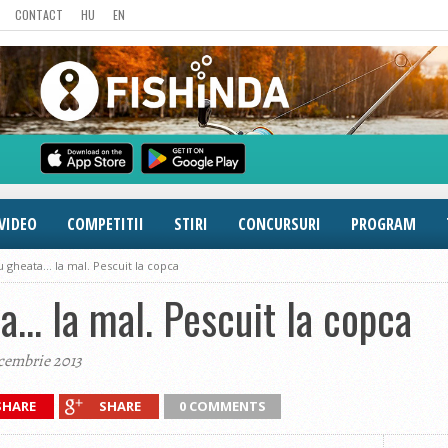
CONTACT
HU
EN
VIDEO
COMPETITII
STIRI
CONCURSURI
PROGRAM
 gheata… la mal. Pescuit la copca
a… la mal. Pescuit la copca
cembrie 2013
SHARE
SHARE
0 COMMENTS