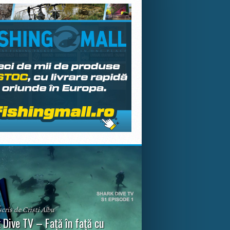
scris de Cristi Albu
 Dive TV – Față în față cu