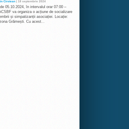
in Cirstean
| 18 septembrie 2024
 de 05.10.2024, în intervalul orar 07:00 –
ACSBF va organiza o acțiune de socializare
mbrii și simpatizanții asociației. Locație:
 zona Grămești. Cu acest...