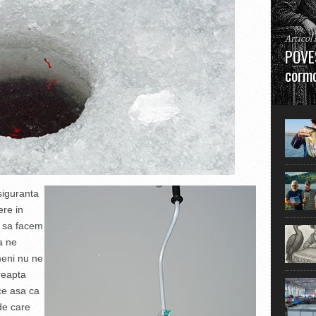
Articol
POVES
cormo
”La urm
în mare
siguranta
ere in
m sa facem
a ne
meni nu ne
reapta
ce asa ca
de care