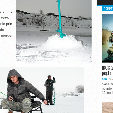
COMPET
eata putem
 freza
ile prin
 de
ca mergem
3
IBCC 2
pește
F&H
| 5 
Șase zi
noapte 
12 lea 