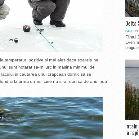
Delta 
F&H
| 19
Filmul 
Evenime
program
e temperaturi pozitive si mai ales daca soarele ne
u unul sunt hotarat sa-mi urc in masina minimul de
lacului in cautarea unui crapcean dornic sa se
fond si la urma urmei, cine nu si-ar dori ca de anul nou
Intaln
la rapi