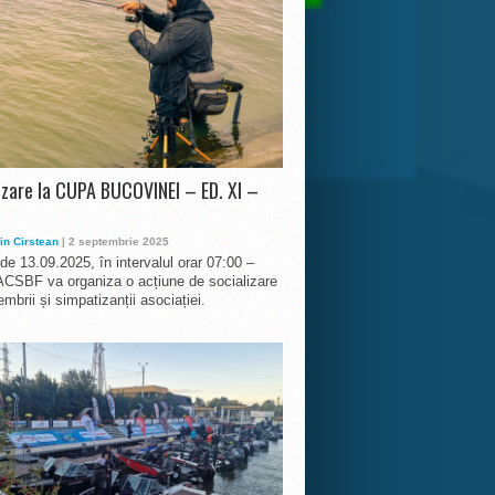
izare la CUPA BUCOVINEI – ED. XI –
in Cirstean
| 2 septembrie 2025
 de 13.09.2025, în intervalul orar 07:00 –
ACSBF va organiza o acțiune de socializare
mbrii și simpatizanții asociației.