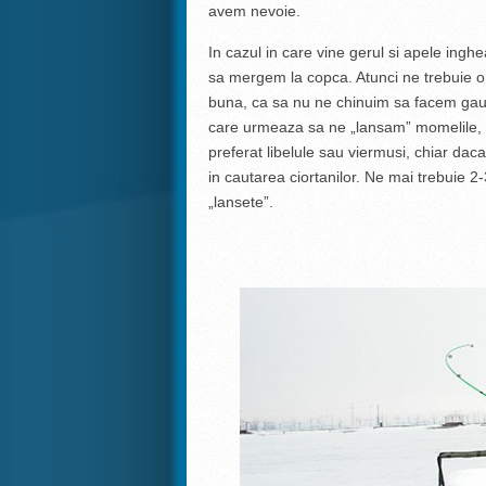
avem nevoie.
In cazul in care vine gerul si apele ingh
sa mergem la copca. Atunci ne trebuie o
buna, ca sa nu ne chinuim sa facem gaur
care urmeaza sa ne „lansam” momelile,
preferat libelule sau viermusi, chiar da
in cautarea ciortanilor. Ne mai trebuie 2-
„lansete”.