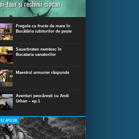
nii-taur și rechinii-ciocan
ul episod din Shark Dive TV, telespectatorii
nca o primă privire asupra unor experiențe
dinare de scufundare cu rechini.
Fregola cu fructe de mare în
Bucătăria iubitorilor de pește
Sauerbraten nemtesc în
Bucataria vanatorilor
Maestrul armurier răspunde
Aventuri pescărești cu Andi
Urban – ep.1
ILE APELOR