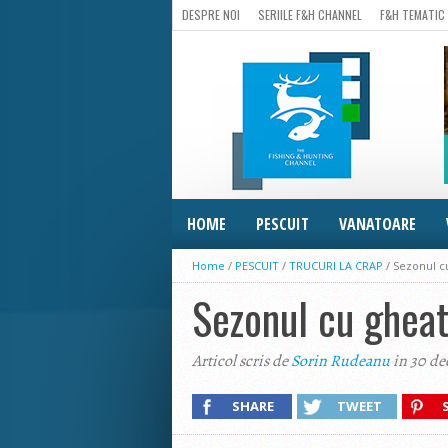
DESPRE NOI
SERIILE F&H CHANNEL
F&H TEMATIC
HOME
PESCUIT
VANATOARE
Home
/
PESCUIT
/
TRUCURI LA CRAP
/
Sezonul cu
Sezonul cu gheat
Articol scris de
Sorin Rudeanu
in 30 de
SHARE
TWEET