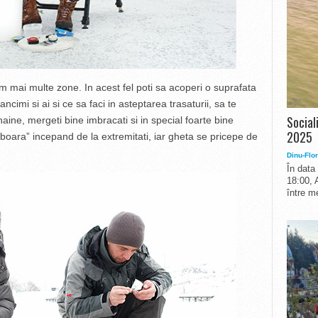
m mai multe zone. In acest fel poti sa acoperi o suprafata
cimi si ai si ce sa faci in asteptarea trasaturii, sa te
Social
 haine, mergeti bine imbracati si in special foarte bine
2025
doboara” incepand de la extremitati, iar gheta se pricepe de
Dinu-Flor
În data
18:00, 
între me