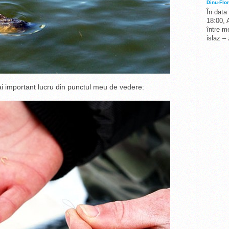
Dinu-Flor
În data
18:00, 
între me
islaz –
ai important lucru din punctul meu de vedere: