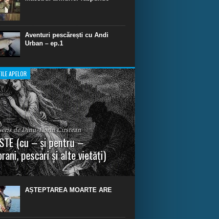
Aventuri pescărești cu Andi
Urban – ep.1
ILE APELOR
 scris de Dinu-Florin Cirstean
TE (cu – și pentru –
rani, pescari și alte vietăți)
a urmei, cred că legendele și miturile sunt
 parte făcute din „adevăr”.“ R. R. Tolkien.
AȘTEPTAREA MOARTE ARE