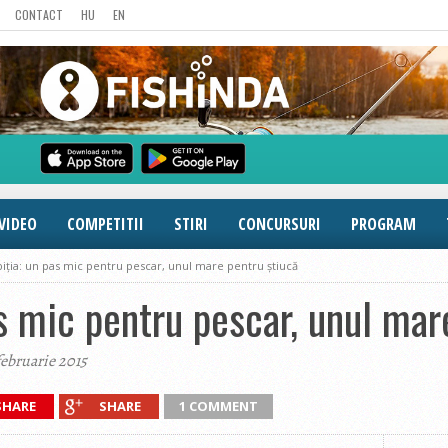
CONTACT
HU
EN
VIDEO
COMPETITII
STIRI
CONCURSURI
PROGRAM
iția: un pas mic pentru pescar, unul mare pentru știucă
as mic pentru pescar, unul mar
februarie 2015
SHARE
SHARE
1 COMMENT