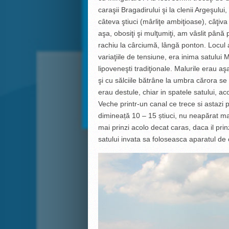
caraşii Bragadirului şi la clenii Argeşului,
câteva ştiuci (mârliţe ambiţioase), câţiv
aşa, obosiţi şi mulţumiţi, am vâslit până 
rachiu la cârciumă, lângă ponton. Locul a
variaţiile de tensiune, era inima satului
lipoveneşti tradiţionale. Malurile erau 
şi cu sălciile bătrâne la umbra cărora se
erau destule, chiar in spatele satului, 
Veche printr-un canal ce trece si astazi 
dimineață 10 – 15 știuci, nu neapărat mar
mai prinzi acolo decat caras, daca il prinzi
satului invata sa foloseasca aparatul de 