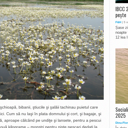
IBCC 2
pește
F&H
| 5 
Șase zi
noapte 
12 lea 
şchioapă, bibanii, ştiucile şi şalăii tachinau puietul care
Social
ci. Cum să nu laşi în plata domnului şi cort, şi bagaje, şi
2025
ă, aproape călcând pe undiţe şi lansete, pentru a pescui
Dinu-Flor
două kilograme – monştri pentru nişte pescari dedaţi la