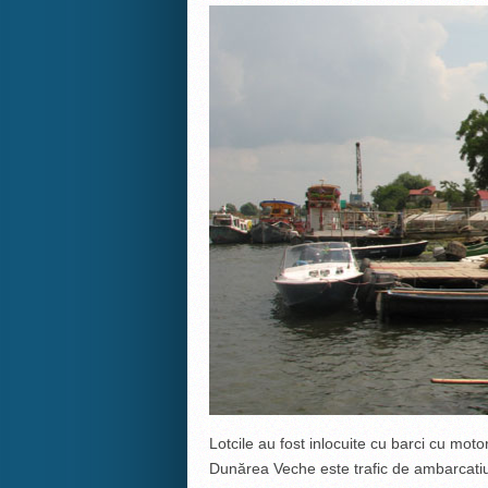
Lotcile au fost inlocuite cu barci cu moto
Dunărea Veche este trafic de ambarcatiun