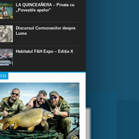
LA QUINCEAÑERA – Pinata cu
„Poveștile apelor‟
Discursul Cormoranilor despre
Lume
Habitatul F&H Expo – Ediția X
ITII