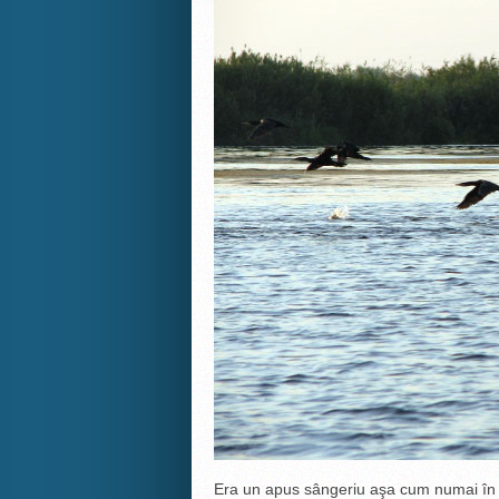
Era un apus sângeriu aşa cum numai în Del