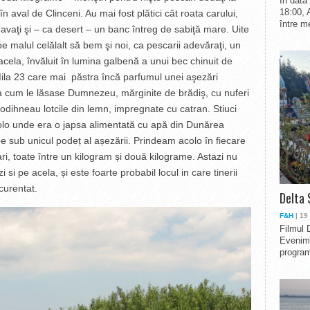
În data
18:00, 
 în aval de Clinceni. Au mai fost plătici cât roata carului,
între me
a avaţi şi – ca desert – un banc întreg de sabiţă mare. Uite
pe malul celălalt să bem şi noi, ca pescarii adevăraţi, un
cela, învăluit în lumina galbenă a unui bec chinuit de
 Mila 23 care mai păstra încă parfumul unei aşezări
aşa cum le lăsase Dumnezeu, mărginite de brădiş, cu nuferi
 odihneau lotcile din lemn, impregnate cu catran. Stiuci
acolo unde era o japsa alimentată cu apă din Dunărea
pe sub unicul podeț al așezării. Prindeam acolo în fiecare
i, toate între un kilogram și două kilograme. Astazi nu
 si pe acela, și este foarte probabil locul in care tinerii
curentat.
Delta 
F&H
| 19
Filmul 
Evenime
program