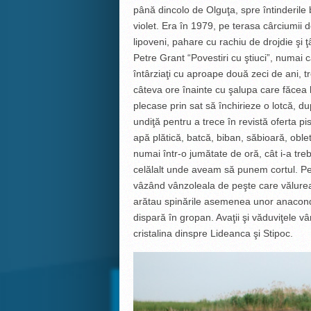
până dincolo de Olguţa, spre întinderile 
violet. Era în 1979, pe terasa cârciumii
lipoveni, pahare cu rachiu de drojdie şi 
Petre Grant “Povestiri cu ştiuci”, numai că
întârziaţi cu aproape două zeci de ani,
câteva ore înainte cu şalupa care făcea l
plecase prin sat să închirieze o lotcă, d
undiţă pentru a trece în revistă oferta pis
apă plătică, batcă, biban, săbioară, oblet
numai într-o jumătate de oră, cât i-a tre
celălalt unde aveam să punem cortul. Pe
vâzând vânzoleala de peşte care vălurea
arătau spinările asemenea unor anaconde
dispară în gropan. Avaţii şi văduviţele
cristalina dinspre Lideanca şi Stipoc.