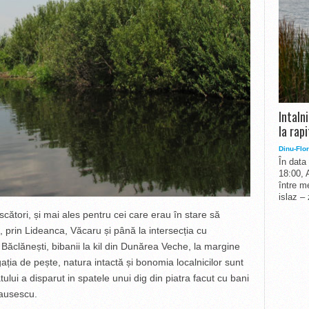
Intaln
la rapi
Dinu-Flor
În data
18:00, 
între me
islaz –
cători, și mai ales pentru cei care erau în stare să
 prin Lideanca, Văcaru și până la intersecția cu
n Băclănești, bibanii la kil din Dunărea Veche, la margine
ogația de pește, natura intactă și bonomia localnicilor sunt
tului a disparut in spatele unui dig din piatra facut cu bani
eausescu.