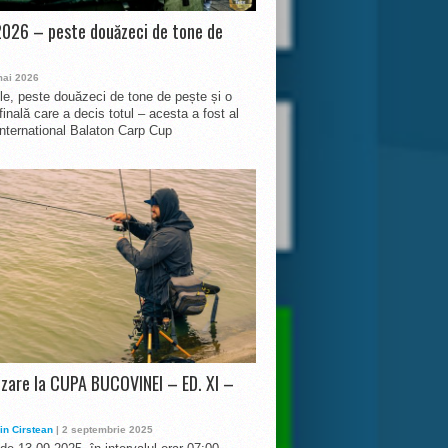
026 – peste douăzeci de tone de
mai 2026
le, peste douăzeci de tone de pește și o
finală care a decis totul – acesta a fost al
International Balaton Carp Cup
izare la CUPA BUCOVINEI – ED. XI –
in Cirstean
| 2 septembrie 2025