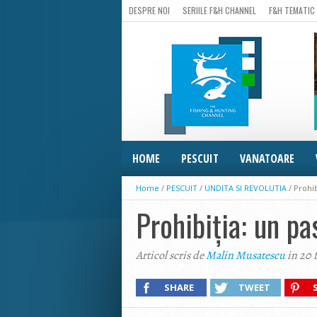
DESPRE NOI
SERIILE F&H CHANNEL
F&H TEMATIC
HOME
PESCUIT
VANATOARE
Home
/
PESCUIT
/
UNDITA SI REVOLUTIA
/
Prohib
Prohibiția: un p
Articol scris de
Malin Musatescu
in 20 
SHARE
TWEET