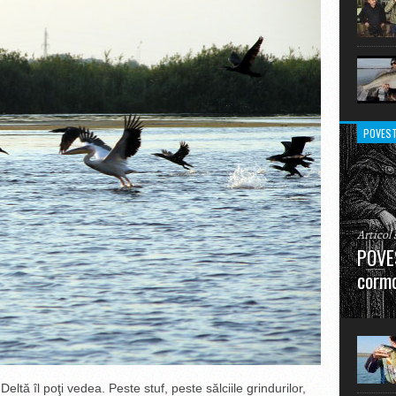
POVEST
Articol
POVES
cormo
”La urm
în mare
tă îl poţi vedea. Peste stuf, peste sălciile grindurilor,