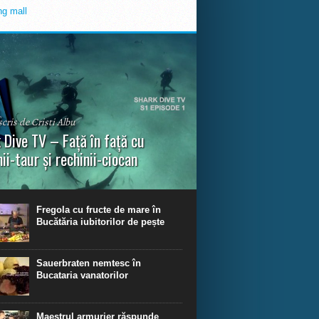
scris de Cristi Albu
 Dive TV – Față în față cu
nii-taur și rechinii-ciocan
ul episod din Shark Dive TV, telespectatorii
nca o primă privire asupra unor experiențe
dinare de scufundare cu rechini.
Fregola cu fructe de mare în
Bucătăria iubitorilor de pește
Sauerbraten nemtesc în
Bucataria vanatorilor
Maestrul armurier răspunde