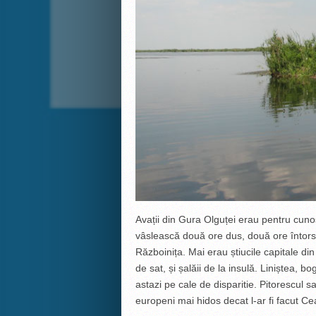
Avații din Gura Olguței erau pentru cunos
vâslească două ore dus, două ore întors,
Războinița. Mai erau știucile capitale di
de sat, și șalăii de la insulă. Liniștea, b
astazi pe cale de disparitie. Pitorescul sa
europeni mai hidos decat l-ar fi facut C