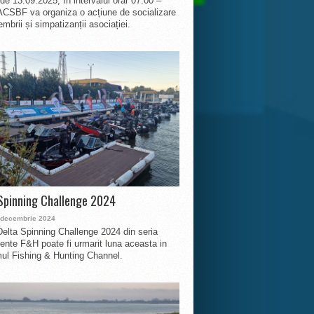
 de 13.09.2025, în intervalul orar 07:00 –
ACSBF va organiza o acțiune de socializare
mbrii și simpatizanții asociației.
Spinning Challenge 2024
 decembrie 2024
Delta Spinning Challenge 2024 din seria
nte F&H poate fi urmarit luna aceasta in
ul Fishing & Hunting Channel.