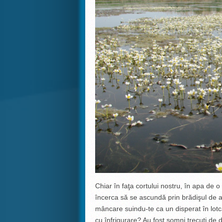
Chiar în faţa cortului nostru, în apa de o 
încerca să se ascundă prin brădişul de ai
mâncare suindu-te ca un disperat în lotc
cu înfrigurare? Au fost somni trecuţi de 