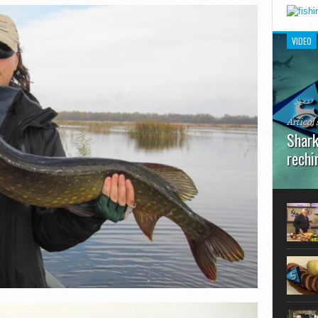
VIDEO
Articol 
Shark
rechi
În prim
pot aru
extraor