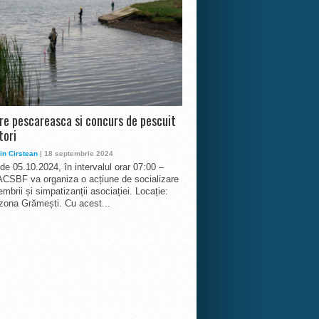
ire pescareasca si concurs de pescuit
tori
in Cirstean
| 18 septembrie 2024
 de 05.10.2024, în intervalul orar 07:00 –
ACSBF va organiza o acțiune de socializare
mbrii și simpatizanții asociației. Locație:
 zona Grămești. Cu acest...