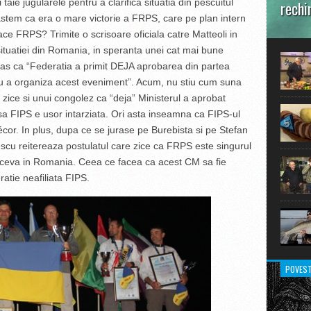
taie jugularele pentru a clarifica situatia din pescuitul
rechi
stem ca era o mare victorie a FRPS, care pe plan intern
În prim
ce FRPS? Trimite o scrisoare oficiala catre Matteoli in
pot aru
ituatiei din Romania, in speranta unei cat mai bune
extraor
 trufas ca “Federatia a primit DEJA aprobarea din partea
ntru a organiza acest eveniment”. Acum, nu stiu cum suna
 zice si unui congolez ca “deja” Ministerul a aprobat
 FIPS e usor intarziata. Ori asta inseamna ca FIPS-ul
cor. In plus, dupa ce se jurase pe Burebista si pe Stefan
cu reitereaza postulatul care zice ca FRPS este singurul
 ceva in Romania. Ceea ce facea ca acest CM sa fie
atie neafiliata FIPS.
POVEST