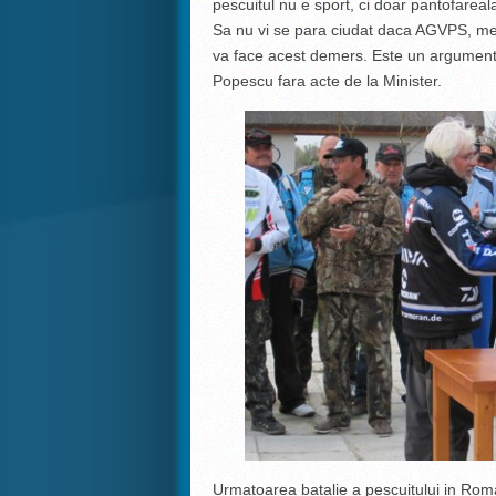
pescuitul nu e sport, ci doar pantofarea
Sa nu vi se para ciudat daca AGVPS, me
va face acest demers. Este un argument 
Popescu fara acte de la Minister.
Urmatoarea batalie a pescuitului in Rom