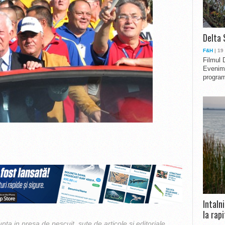
Delta 
F&H
| 19
Filmul 
Evenime
program
Intaln
la rapi
upta in presa de pescuit, sute de articole si editoriale,