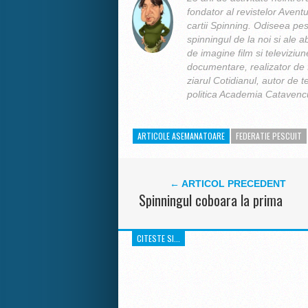
fondator al revistelor Aventu
cartii Spinning. Odiseea pes
spinningul de la noi si ale ab
de imagine film si televiziun
documentare, realizator de f
ziarul Cotidianul, autor de t
politica Academia Catavencu
ARTICOLE ASEMANATOARE
FEDERATIE PESCUIT
← ARTICOL PRECEDENT
Spinningul coboara la prima
CITESTE SI...