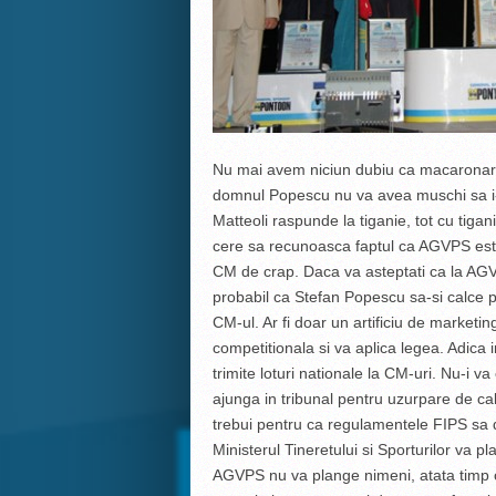
Nu mai avem niciun dubiu ca macaronarulu
domnul Popescu nu va avea muschi sa i-o
Matteoli raspunde la tiganie, tot cu tigan
cere sa recunoasca faptul ca AGVPS est
CM de crap. Daca va asteptati ca la AGV
probabil ca Stefan Popescu sa-si calce pe
CM-ul. Ar fi doar un artificiu de marketin
competitionala si va aplica legea. Adic
trimite loturi nationale la CM-uri. Nu-i va
ajunga in tribunal pentru uzurpare de calita
trebui pentru ca regulamentele FIPS sa d
Ministerul Tineretului si Sporturilor va 
AGVPS nu va plange nimeni, atata timp c