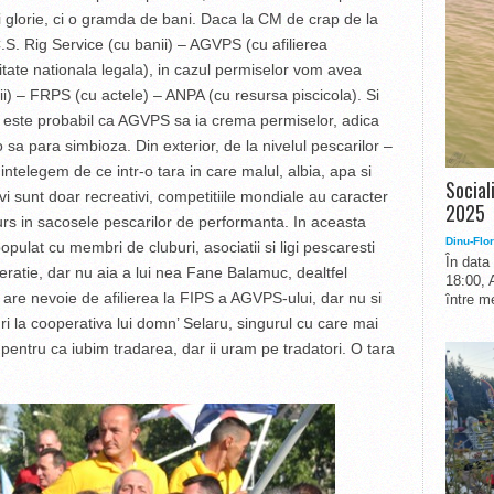
i glorie, ci o gramda de bani. Daca la CM de crap de la
.S. Rig Service (cu banii) – AGVPS (cu afilierea
itate nationala legala), in cazul permiselor vom avea
ii) – FRPS (cu actele) – ANPA (cu resursa piscicola). Si
 este probabil ca AGVPS sa ia crema permiselor, adica
 o sa para simbioza. Din exterior, de la nivelul pescarilor –
intelegem de ce intr-o tara in care malul, albia, apa si
Social
tivi sunt doar recreativi, competitiile mondiale au caracter
2025
curs in sacosele pescarilor de performanta. In aceasta
Dinu-Flor
populat cu membri de cluburi, asociatii si ligi pescaresti
În data
atie, dar nu aia a lui nea Fane Balamuc, dealtfel
18:00, 
 are nevoie de afilierea la FIPS a AGVPS-ului, dar nu si
între me
uri la cooperativa lui domn’ Selaru, singurul cu care mai
pentru ca iubim tradarea, dar ii uram pe tradatori. O tara