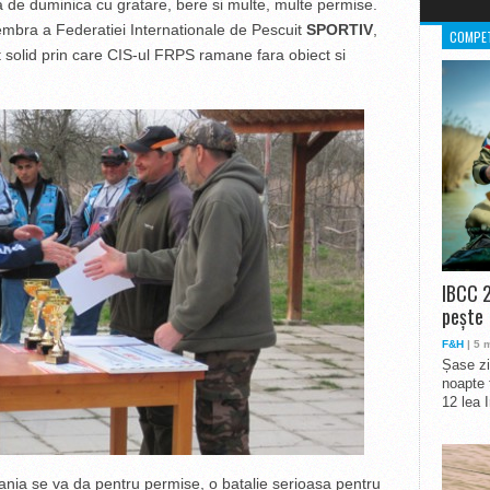
la de duminica cu gratare, bere si multe, multe permise.
mbra a Federatiei Internationale de Pescuit
SPORTIV
,
COMPET
solid prin care CIS-ul FRPS ramane fara obiect si
IBCC 2
pește
F&H
| 5 
Șase zi
noapte 
12 lea 
ania se va da pentru permise, o batalie serioasa pentru