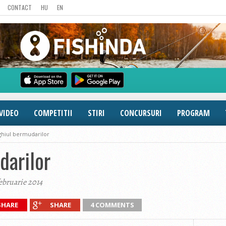
CONTACT
HU
EN
VIDEO
COMPETITII
STIRI
CONCURSURI
PROGRAM
ghiul bermudarilor
darilor
februarie 2014
SHARE
SHARE
4 COMMENTS