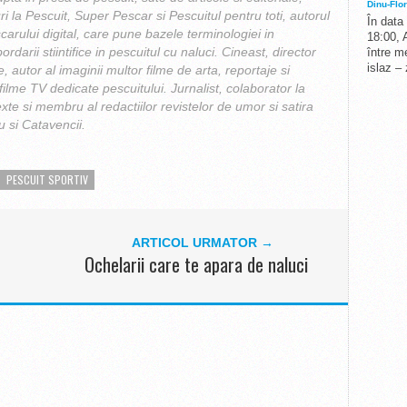
Dinu-Flor
ri la Pescuit, Super Pescar si Pescuitul pentru toti, autorul
În data
carului digital, care pune bazele terminologiei in
18:00, 
ordarii stiintifice in pescuitul cu naluci. Cineast, director
între me
islaz –
e, autor al imaginii multor filme de arta, reportaje si
ilme TV dedicate pescuitului. Jurnalist, colaborator la
exte si membru al redactiilor revistelor de umor si satira
 si Catavencii.
PESCUIT SPORTIV
ARTICOL URMATOR →
Ochelarii care te apara de naluci