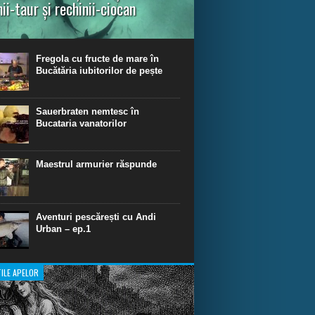
nii-taur și rechinii-ciocan
ul episod din Shark Dive TV, telespectatorii
nca o primă privire asupra unor experiențe
dinare de scufundare cu rechini.
Fregola cu fructe de mare în
Bucătăria iubitorilor de pește
Sauerbraten nemtesc în
Bucataria vanatorilor
Maestrul armurier răspunde
Aventuri pescărești cu Andi
Urban – ep.1
ILE APELOR