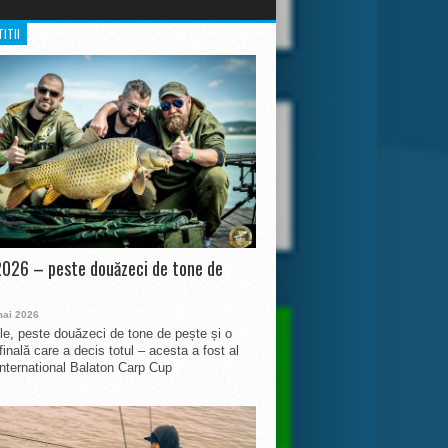
ITII
026 – peste douăzeci de tone de
mai 2026
le, peste douăzeci de tone de pește și o
finală care a decis totul – acesta a fost al
International Balaton Carp Cup