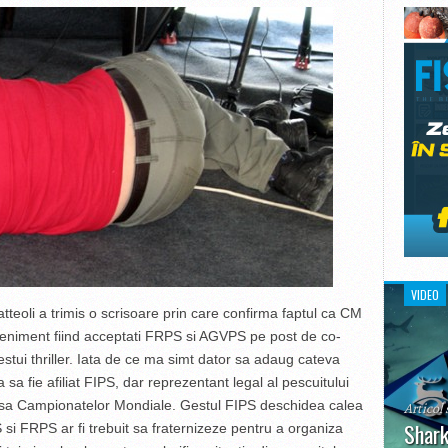
VIDEO
teoli a trimis o scrisoare prin care confirma faptul ca CM
eveniment fiind acceptati FRPS si AGVPS pe post de co-
cestui thriller. Iata de ce ma simt dator sa adaug cateva
a sa fie afiliat FIPS, dar reprezentant legal al pescuitului
asa Campionatelor Mondiale. Gestul FIPS deschidea calea
Articol 
Shark
si FRPS ar fi trebuit sa fraternizeze pentru a organiza