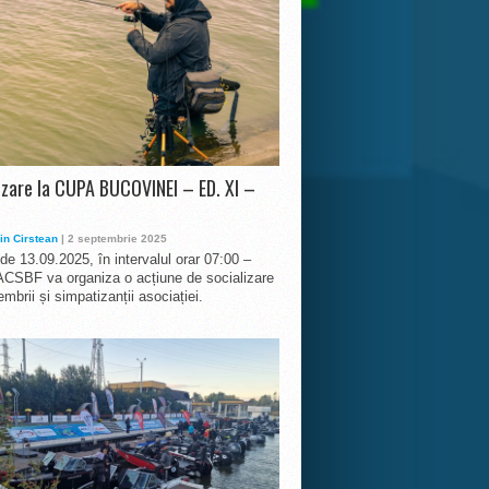
izare la CUPA BUCOVINEI – ED. XI –
in Cirstean
| 2 septembrie 2025
 de 13.09.2025, în intervalul orar 07:00 –
ACSBF va organiza o acțiune de socializare
mbrii și simpatizanții asociației.