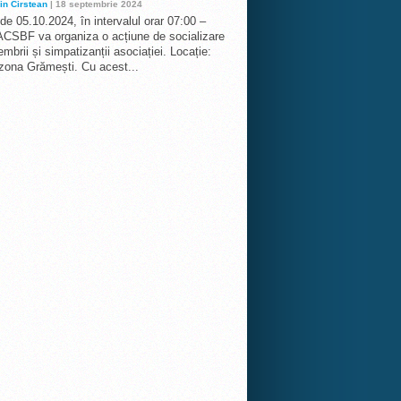
in Cirstean
| 18 septembrie 2024
 de 05.10.2024, în intervalul orar 07:00 –
ACSBF va organiza o acțiune de socializare
mbrii și simpatizanții asociației. Locație:
 zona Grămești. Cu acest...