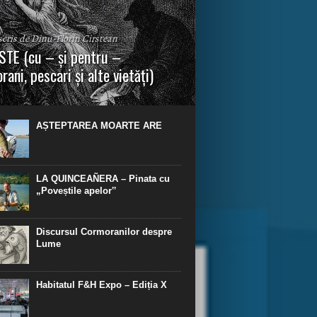
 scris de Dinu-Florin Cirstean
TE (cu – și pentru –
rani, pescari și alte vietăți)
a urmei, cred că legendele și miturile sunt
 parte făcute din „adevăr”.“ R. R. Tolkien.
AȘTEPTAREA MOARTE ARE
LA QUINCEAÑERA – Pinata cu
„Poveștile apelor‟
Discursul Cormoranilor despre
Lume
Habitatul F&H Expo – Ediția X