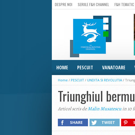
DESPRE NOI
SERIILE F&H CHANNEL
F&H TEMATIC
HOME
PESCUIT
VANATOARE
Home
/
PESCUIT
/
UNDITA SI REVOLUTIA
/
Triun
Triunghiul bermu
Articol scris de
Malin Musatescu
in 10 
SHARE
TWEET