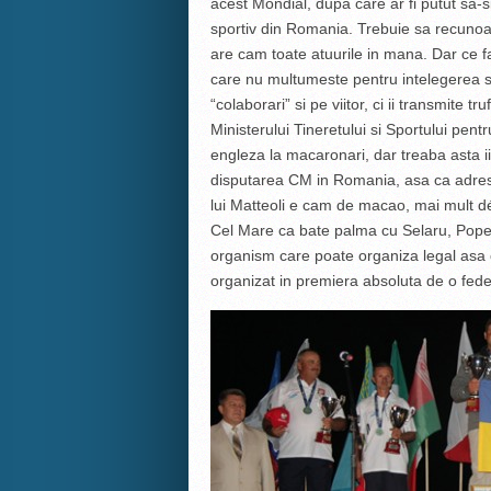
acest Mondial, dupa care ar fi putut sa-si 
sportiv din Romania. Trebuie sa recunoa
are cam toate atuurile in mana. Dar ce fa
care nu multumeste pentru intelegerea s
“colaborari” si pe viitor, ci ii transmite
Ministerului Tineretului si Sportului pe
engleza la macaronari, dar treaba asta ii
disputarea CM in Romania, asa ca adresa
lui Matteoli e cam de macao, mai mult dé
Cel Mare ca bate palma cu Selaru, Popes
organism care poate organiza legal asa
organizat in premiera absoluta de o feder