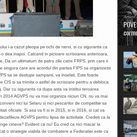
Articol
POVES
cormo
”La urm
i i-a cazut pleopa pe ochi de nervi, si cu siguranta ca
în mare
 dea inapoi. Calcand in picioare scrisoarea anterioara,
ie. Da un ultimatum de patru zile catre FRPS, prin care ii
e singura care are acordul din partea FIPS sa organizeze
PS sa se destupe sampanii, va inselati. Este foarte
 CIS si sa trimita o astfel de scrisoare pentru a debloca
g. Dar cu siguranta ca dupa asta va institui teroarea
a in 2014 AGVPS nu va mai organiza niciun CN, nu va mai
 conveni nici lui Selaru si nici pescarilor de competitie sa
ti oficiale. Si asa va fi si in 2015, si in 2016, si cat va
ezafilieze AGVPS pentru lipsa de activitate. Credeti ca la
plange cineva? Evident ca nu! Eu cred ca nici macar la
at o strategie viabila de combatere a Federatiei este ca