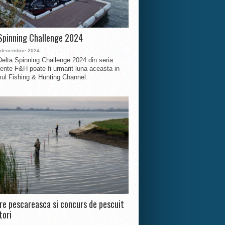
Spinning Challenge 2024
 decembrie 2024
Delta Spinning Challenge 2024 din seria
nte F&H poate fi urmarit luna aceasta in
ul Fishing & Hunting Channel.
ire pescareasca si concurs de pescuit
tori