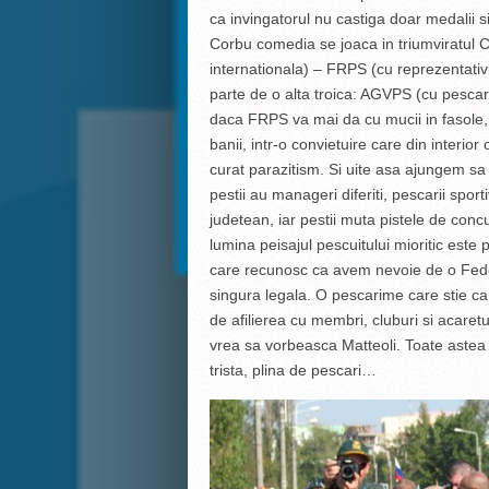
ca invingatorul nu castiga doar medalii s
Corbu comedia se joaca in triumviratul C
internationala) – FRPS (cu reprezentativ
parte de o alta troica: AGVPS (cu pescar
daca FRPS va mai da cu mucii in fasole,
banii, intr-o convietuire care din interior
curat parazitism. Si uite asa ajungem sa 
pestii au manageri diferiti, pescarii spor
judetean, iar pestii muta pistele de con
lumina peisajul pescuitului mioritic este 
care recunosc ca avem nevoie de o Feder
singura legala. O pescarime care stie ca
de afilierea cu membri, cluburi si acaret
vrea sa vorbeasca Matteoli. Toate astea 
trista, plina de pescari…