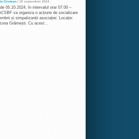
in Cirstean
| 18 septembrie 2024
 de 05.10.2024, în intervalul orar 07:00 –
ACSBF va organiza o acțiune de socializare
mbrii și simpatizanții asociației. Locație:
 zona Grămești. Cu acest...