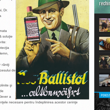
rechi
i, Dr.
În prim
pot aru
a
extraor
rmata
 soluţie
rite:
otecţia
 lemn,
 răniţi
ocesului de
linite şi
 de
POVEST
Klever a
ienţele necesare pentru îndeplinirea acestor cerinţe