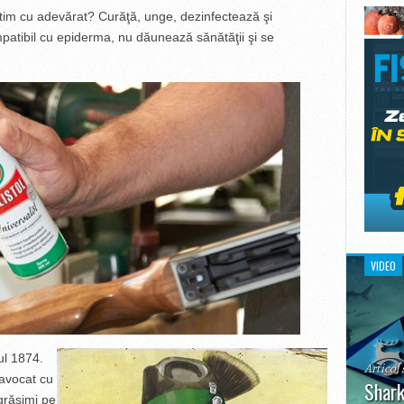
 ştim cu adevărat? Curăţă, unge, dezinfectează şi
mpatibil cu epiderma, nu dăunează sănătăţii şi se
VIDEO
ul 1874.
Articol 
 avocat cu
Shark
grăsimi pe