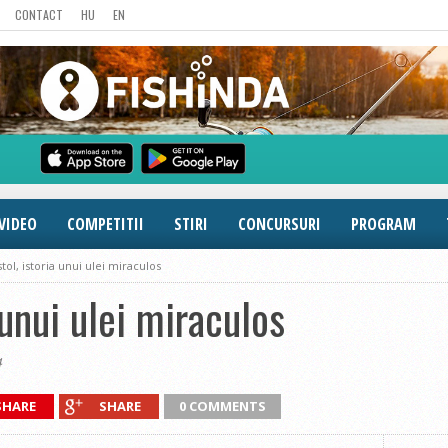
CONTACT
HU
EN
VIDEO
COMPETITII
STIRI
CONCURSURI
PROGRAM
stol, istoria unui ulei miraculos
a unui ulei miraculos
4
SHARE
SHARE
0 COMMENTS