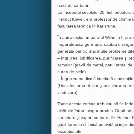
bază de cărbuni.
La începutul secolului 20, fiul fondatorulu
Helmut Klever, era professor de chimie l
facultatea tehnică în Karlsruhe.
În anii aceştia, împăratul Wilhelm II şi a
împărătească germană, căutau o singură
generală pentru mai multe probleme dife
– Îngrijirea, lubrificarea, purificarea şi pr
armelor (ţeavă de metal, patul armei de
curea de piele)
– Îngrijirea medicală imediată a soldaţilor
(Desinfectarea rănilor şi accelerarea pr
vindecare)
Toate aceste cerinţe trebuiau să fie îndep
alcătuite întrun singur produs. După ani
cercetare şi experimentare, Dr. Helmut 
găsit formula chimică potrivită şi ingred
excepţionale.