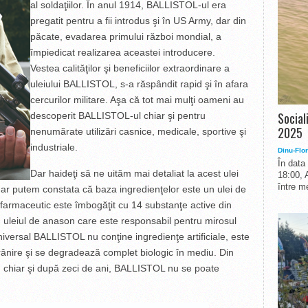
al soldaţiilor. În anul 1914, BALLISTOL-ul era
pregatit pentru a fii introdus şi în US Army, dar din
păcate, evadarea primului război mondial, a
împiedicat realizarea aceastei introducere.
Vestea calităţilor şi beneficiilor extraordinare a
uleiului BALLISTOL, s-a răspândit rapid şi în afara
cercurilor militare. Aşa că tot mai mulţi oameni au
Social
descoperit BALLISTOL-ul chiar şi pentru
2025
nenumărate utilizări casnice, medicale, sportive şi
industriale.
Dinu-Flor
În data
Dar haideţi să ne uităm mai detaliat la acest ulei
18:00, 
între me
dar putem constata că baza ingredienţelor este un ulei de
i farmaceutic este îmbogăţit cu 14 substanţe active din
 uleiul de anason care este responsabil pentru mirosul
niversal BALLISTOL nu conţine ingredienţe artificiale, este
rânire şi se degradează complet biologic în mediu. Din
, chiar şi după zeci de ani, BALLISTOL nu se poate