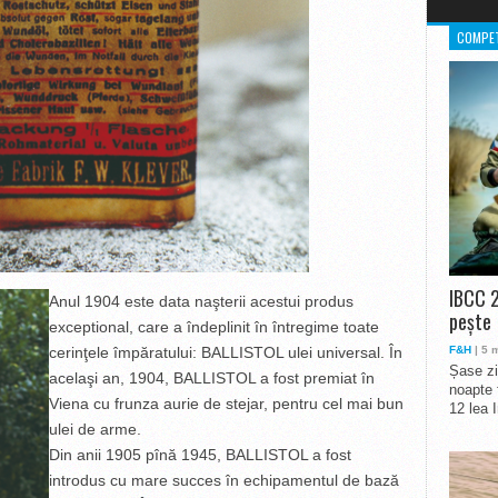
COMPET
IBCC 2
Anul 1904 este data naşterii acestui produs
pește
exceptional, care a îndeplinit în întregime toate
cerinţele împăratului: BALLISTOL ulei universal. În
F&H
| 5 
Șase zi
acelaşi an, 1904, BALLISTOL a fost premiat în
noapte 
Viena cu frunza aurie de stejar, pentru cel mai bun
12 lea 
ulei de arme.
Din anii 1905 pînă 1945, BALLISTOL a fost
introdus cu mare succes în echipamentul de bază