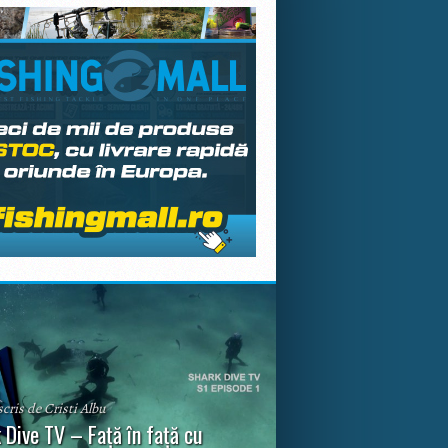
scris de Cristi Albu
 Dive TV – Față în față cu