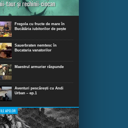
nii-taur și rechinii-ciocan
ul episod din Shark Dive TV, telespectatorii
nca o primă privire asupra unor experiențe
dinare de scufundare cu rechini.
Fregola cu fructe de mare în
Bucătăria iubitorilor de pește
Sauerbraten nemtesc în
Bucataria vanatorilor
Maestrul armurier răspunde
Aventuri pescărești cu Andi
Urban – ep.1
ILE APELOR