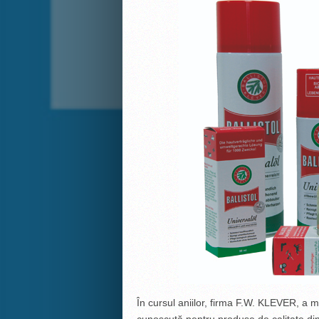
În cursul aniilor, firma F.W. KLEVER, a