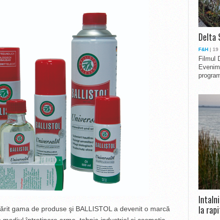
Delta 
F&H
| 19
Filmul 
Evenime
program
Intaln
la rapi
 mărit gama de produse şi BALLISTOL a devenit o marcă