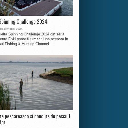
Spinning Challenge 2024
 decembrie 2024
Delta Spinning Challenge 2024 din seria
nte F&H poate fi urmarit luna aceasta in
ul Fishing & Hunting Channel.
ire pescareasca si concurs de pescuit
tori