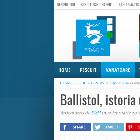
DESPRE NOI
SERIILE F&H CHANNEL
F&H TEMATIC
HOME
PESCUIT
VANATOARE
Home
/
PESCUIT
/
ARROW-Te prinde bine
/
Balli
Ballistol, istori
Articol scris de
F&H
in 12 februarie 201
SHARE
TWEET