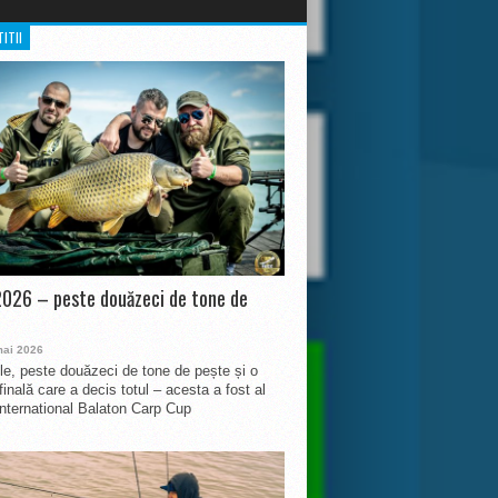
ITII
026 – peste douăzeci de tone de
mai 2026
le, peste douăzeci de tone de pește și o
finală care a decis totul – acesta a fost al
International Balaton Carp Cup