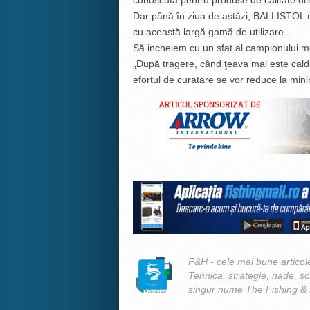
cunoscută pentru produse de calitate din 
Dar până în ziua de astăzi, BALLISTOL ule
cu această largă gamă de utilizare .
Să incheiem cu un sfat al campionului
„După tragere, când ţeava mai este cald
efortul de curatare se vor reduce la mini
F&H - cele mai bune articole
Tehnica, strategie, nade, s
singur nume The Fishing &