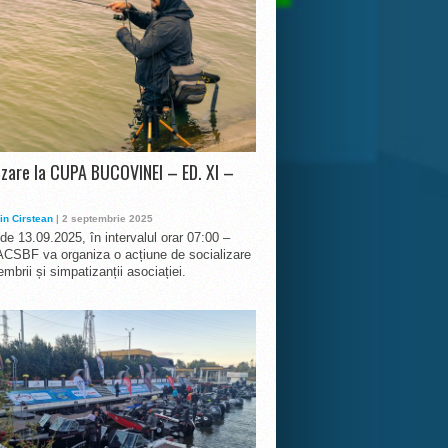
izare la CUPA BUCOVINEI – ED. XI –
in Cirstean
| 2 septembrie 2025
 de 13.09.2025, în intervalul orar 07:00 –
ACSBF va organiza o acțiune de socializare
mbrii și simpatizanții asociației.