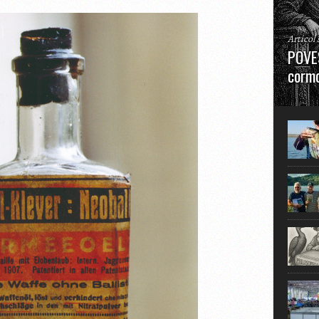
Articol
POVES
cormo
”La urm
în mare