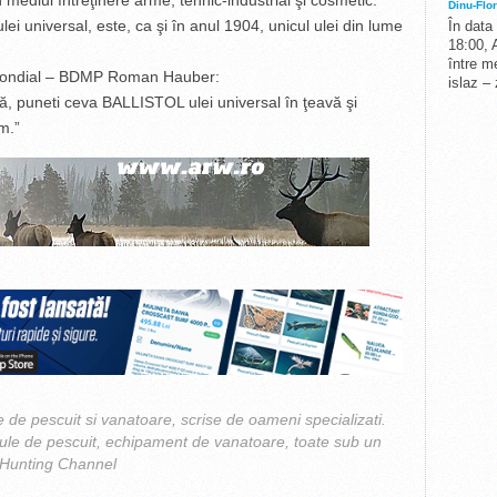
mediul întreţinere arme, tehnic-industrial şi cosmetic.
Dinu-Flor
i universal, este, ca şi în anul 1904, unicul ulei din lume
În data
18:00, 
între me
 mondial – BDMP Roman Hauber:
islaz –
ă, puneti ceva BALLISTOL ulei universal în ţeavă şi
m.”
 de pescuit si vanatoare, scrise de oameni specializati.
cule de pescuit, echipament de vanatoare, toate sub un
 Hunting Channel