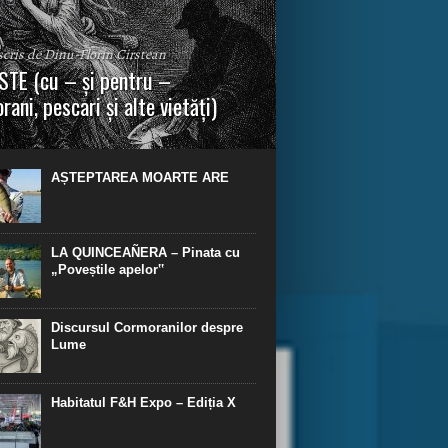
 scris de Dinu-Florin Cirstean
TE (cu – și pentru –
rani, pescari și alte vietăți)
a urmei, cred că legendele și miturile sunt
 parte făcute din „adevăr”.“ R. R. Tolkien.
AȘTEPTAREA MOARTE ARE
LA QUINCEAÑERA – Pinata cu
„Poveștile apelor‟
Discursul Cormoranilor despre
Lume
Habitatul F&H Expo – Ediția X