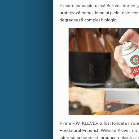
Fiecare cunoaşte uleiul Balistol, dar ce
protejează metal, lemn şi piele, este co
degradează complet biologic.
Firma F.W. KLEVER a fost fondată în an
Fondatorul Friedrich Wilhelm Klever, un
interese economice, producea uleiuri şi 