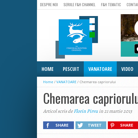
DESPRE NOI
SERIILE F&H CHANNEL
F&H TEMATIC
CONTA
HOME
PESCUIT
VANATOARE
VIDEO
Home
/
VANATOARE
/
Chemarea capriorului
Chemarea capriorulu
Articol scris de
Florin Pirvu
in 21 martie 2013
SHARE
TWEET
SHARE