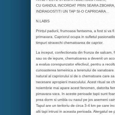
CU GANDUL INCORDAT PRIN SEARA ZBOARA,
INDRAGOSTITI UN TAP SI-O CAPRIOARA…
N.LABIS
Prințul padurii, frumoasa fantasma, a fost si va fi
primavara. Capriorul ocupa in sufletul pasionatil
timpuri stravechi chematoarea de caprior.
La inceput, confectionata din frunza de salcam, f
sau os de iepure, chematoarea a devenit un acce
a evalua corespunzator efectivul, pentru a recol
cunoasterea temeinica a terenului de vanatoare 
natural al capriorului si de o chematoare care sa
necesare apropierii masculului. Acest ritual se c
noiembrie mai apare acest fenomen, datorita fe
pimavara-vara. In aceste perioade tapii sunt foar
prea dorm si umbla cu nasul pe jos asemeni cainil
Tapul are un teritoriu de circa 3-4 km pe care inc
alti tapi intrusi in aceasta perioada. Alergatul se 