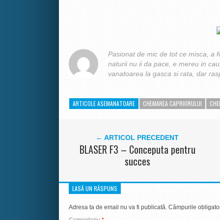
Pasionat de mic de tot ce misca, a 
naturii nu ii da pace, e mereu in ca
vanatoarea la gasca si rata, dar raspu
ARTICOLE ASEMANATOARE
CHEMAREA CAPRIORULUI
CHE
← ARTICOL PRECEDENT
BLASER F3 – Conceputa pentru
succes
LASĂ UN RĂSPUNS
Adresa ta de email nu va fi publicată.
Câmpurile obligato