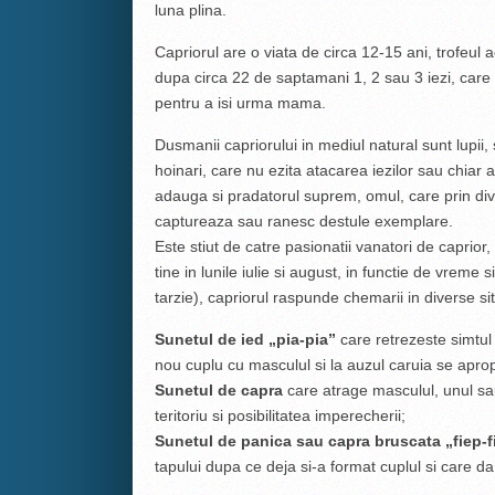
luna plina.
Capriorul are o viata de circa 12-15 ani, trofeul
dupa circa 22 de saptamani 1, 2 sau 3 iezi, care 
pentru a isi urma mama.
Dusmanii capriorului in mediul natural sunt lupii, sa
hoinari, care nu ezita atacarea iezilor sau chiar
adauga si pradatorul suprem, omul, care prin div
captureaza sau ranesc destule exemplare.
Este stiut de catre pasionatii vanatori de caprio
tine in lunile iulie si august, in functie de vreme 
tarzie), capriorul raspunde chemarii in diverse sit
Sunetul de ied „pia-pia”
care retrezeste simtul
nou cuplu cu masculul si la auzul caruia se apro
Sunetul de capra
care atrage masculul, unul sau
teritoriu si posibilitatea imperecherii;
Sunetul de panica sau capra bruscata „fiep-f
tapului dupa ce deja si-a format cuplul si care da 