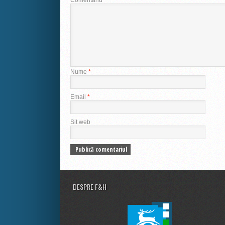
Comentariu
*
Nume
*
Email
*
Sit web
DESPRE F&H