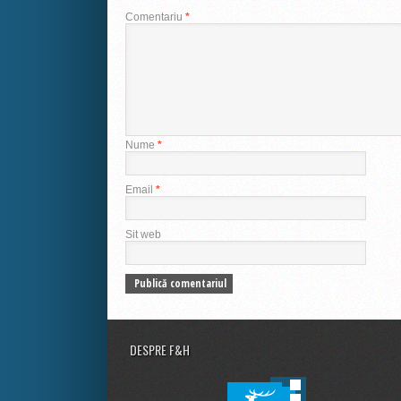
Comentariu
*
Nume
*
Email
*
Sit web
DESPRE F&H