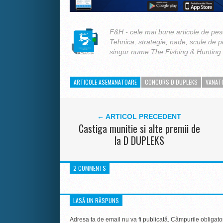
F&H - cele mai bune articole de pesc
Tehnica, strategie, nade, scule de 
singur nume The Fishing & Hunting
ARTICOLE ASEMANATOARE
CONCURS D DUPLEKS
VANAT
← ARTICOL PRECEDENT
Castiga munitie si alte premii de
la D DUPLEKS
2 COMMENTS
LASĂ UN RĂSPUNS
Adresa ta de email nu va fi publicată.
Câmpurile obligato