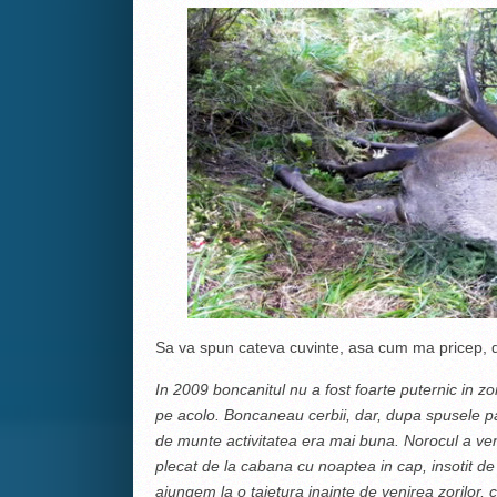
Sa va spun cateva cuvinte, asa cum ma pricep, d
In 2009 boncanitul nu a fost foarte puternic in z
pe acolo. Boncaneau cerbii, dar, dupa spusele pazn
de munte activitatea era mai buna.
Norocul a ven
plecat de la cabana cu noaptea in cap, insotit de
ajungem la o taietura inainte de venirea zorilor, 