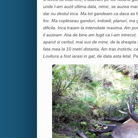
unde l-am auzit ultima data, nimic, se auzea mai j
dar nu destul inca. Ma tot gandeam ca daca as fi
foc. Ma copleseau ganduri, indoieli, planuri, ma 
dificila. Inca traiam la intensitate maxima. Am po
il auzeam. Asa de bine am fugit ca l-am intrecut,
aparut si cerbul, mai sus de mine, de la dreapta 
fata mea la 10 metri distanta. Am tras instictiv, c
Lovitura a fost iarasi in gat, de data asta letal.