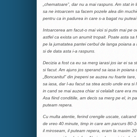
„chematoare”, dar nu a mai raspuns. Am stat in l
sa ne intoarcem sa facem pozele alea din muchi
pentru ca in padurea in care s-a bagat nu puteai
Intoarcerea am facut-o mai vioi si putin mai pe oc
astfel ca exista un anumit tropait. Poate asta sa f
pe la jumatatea pantei cerbul de langa poiana a 
si de data asta i-a raspuns.
Decizia a fost ca eu sa merg iarasi jos iar ei sa 
si facut. Am ajuns jos sperand sa iasa in poiana 
„Boncanitul” din jnepeni se auzea nu foarte tare, 
sa iasa, dar l-au facut sa stea acolo unde era si
in cand se mai auzea chiar si celalalt care era m
Asa fiind conditiile, am decis sa merg pe el, in 
puteam repera.
Cu multa atentie, ferind crengile uscate, calca
de vreo 40 minute, timp in care am parcurs 80-1
il miroseam, il puteam repera, eram la maxim 20