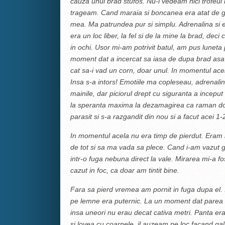
cauza unui brad stufos. Nu-i vedeam nici trofeul 
trageam. Cand maraia si boncanea era atat de gros
mea. Ma patrundea pur si simplu. Adrenalina si e
era un loc liber, la fel si de la mine la brad, de
in ochi. Usor mi-am potrivit batul, am pus luneta
moment dat a incercat sa iasa de dupa brad asa
cat sa-i vad un corn, doar unul. In momentul acel
Insa s-a intors! Emotiile ma copleseau, adrenalin
mainile, dar piciorul drept cu siguranta a incep
la speranta maxima la dezamagirea ca raman doa
parasit si s-a razgandit din nou si a facut acei 1-
In momentul acela nu era timp de pierdut. Eram l
de tot si sa ma vada sa plece. Cand i-am vazut 
intr-o fuga nebuna direct la vale. Mirarea mi-a f
cazut in foc, ca doar am tintit bine.
Fara sa pierd vremea am pornit in fuga dupa el. 
pe lemne era puternic. La un moment dat parea ca
insa uneori nu erau decat cativa metri. Panta era
si lovea cu coarnele, il auzeam pe loc facand ga