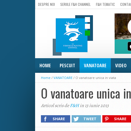
DESPRE NOI
SERIILE F&H CHANNEL
F&H TEMATIC
CONTA
HOME
PESCUIT
VANATOARE
VIDEO
Home
/
VANATOARE
/
O vanatoare unica in viata
O vanatoare unica in
Articol scris de
F&H
in 13 iunie 2013
SHARE
TWEET
SHARE