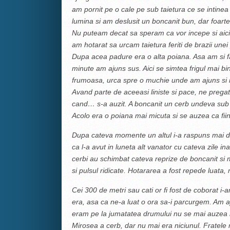
am pornit pe o cale pe sub taietura ce se intine
lumina si am deslusit un boncanit bun, dar foarte 
Nu puteam decat sa speram ca vor incepe si aici.
am hotarat sa urcam taietura feriti de brazii une
Dupa acea padure era o alta poiana. Asa am si f
minute am ajuns sus. Aici se simtea frigul mai bi
frumoasa, urca spre o muchie unde am ajuns si no
Avand parte de aceeasi liniste si pace, ne preg
cand… s-a auzit. A boncanit un cerb undeva sub n
Acolo era o poiana mai micuta si se auzea ca fii
Dupa cateva momente un altul i-a raspuns mai de
ca l-a avut in luneta alt vanator cu cateva zile ina
cerbi au schimbat cateva reprize de boncanit si 
si pulsul ridicate.
Hotararea a fost repede luata, 
Cei 300 de metri sau cati or fi fost de coborat i-
era, asa ca ne-a luat o ora sa-i parcurgem. Am a
eram pe la jumatatea drumului nu se mai auzea b
Mirosea a cerb, dar nu mai era niciunul.
Fratele 