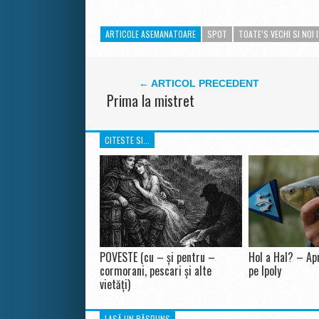
ARTICOLE ASEMANATOARE
SPOT
TOATE’S VECHI SI NOI 
← ARTICOL PRECEDENT
Prima la mistret
CITESTE SI...
POVESTE (cu – și pentru –
Hol a Hal? – Apr
cormorani, pescari și alte
pe Ipoly
vietăți)
LASĂ UN RĂSPUNS