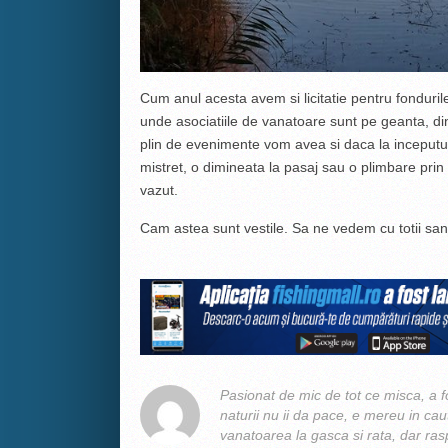
Cum anul acesta avem si licitatie pentru fondurile
unde asociatiile de vanatoare sunt pe geanta, d
plin de evenimente vom avea si daca la inceputu
mistret, o dimineata la pasaj sau o plimbare pr
vazut.
Cam astea sunt vestile. Sa ne vedem cu totii sa
Pasionat de mic de tot ce misca, a 
naturii nu ii da pace, e mereu in ca
vanatoarea la gasca si rata, dar raspu