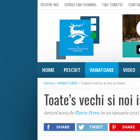
DESPRE NOI
SERIILE F&H CHANNEL
F&H TEMATIC
CONTA
HOME
PESCUIT
VANATOARE
VIDEO
Home
/
VANATOARE
/
Toate’s vechi si noi is toate
Toate’s vechi si noi 
Articol scris de
Florin Pirvu
in 29 ianuarie 2021
SHARE
TWEET
SHARE