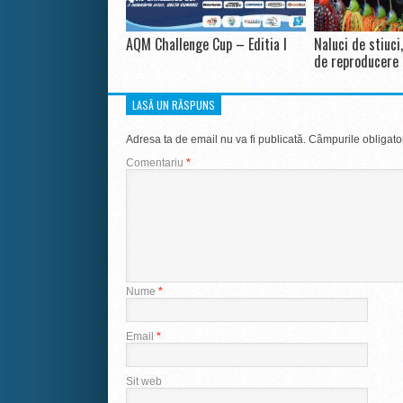
AQM Challenge Cup – Editia I
Naluci de stiuci
de reproducere
LASĂ UN RĂSPUNS
Adresa ta de email nu va fi publicată.
Câmpurile obligato
Comentariu
*
Nume
*
Email
*
Sit web