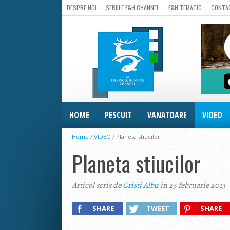
DESPRE NOI
SERIILE F&H CHANNEL
F&H TEMATIC
CONTA
HOME
PESCUIT
VANATOARE
VIDEO
Home
/
VIDEO
/
Planeta stiucilor
Planeta stiucilor
Articol scris de
Cristi Albu
in 25 februarie 2013
SHARE
TWEET
SHARE