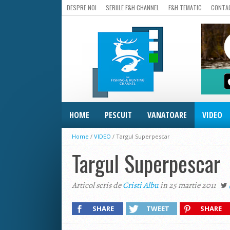
DESPRE NOI
SERIILE F&H CHANNEL
F&H TEMATIC
CONTA
HOME
PESCUIT
VANATOARE
VIDEO
Home
/
VIDEO
/
Targul Superpescar
Targul Superpescar
Articol scris de
Cristi Albu
in 25 martie 2011
SHARE
TWEET
SHARE