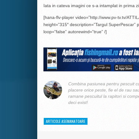
Iata in cateva imagini ce s-a intamplat in prima 
[hana-flv-player video=”http://www.pv-tv.tv/ATTI
height=”315″ description=”Targul SuperPescar” p
loop=”false” autorewind=”true” /]
Combina pasiunea pentru pescuit cu
placere orice peste, fie el de rau sa
ramane pescuitul la rapitori si compe
deci exist!
ARTICOLE ASEMANATOARE