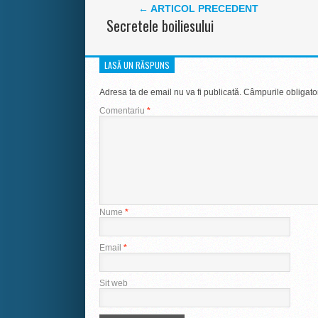
← ARTICOL PRECEDENT
Secretele boiliesului
LASĂ UN RĂSPUNS
Adresa ta de email nu va fi publicată.
Câmpurile obligato
Comentariu
*
Nume
*
Email
*
Sit web