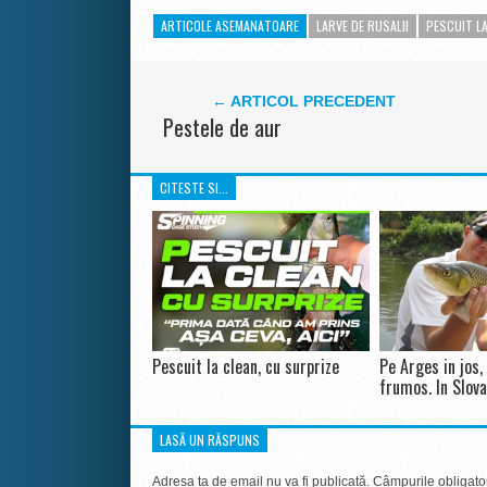
ARTICOLE ASEMANATOARE
LARVE DE RUSALII
PESCUIT LA
← ARTICOL PRECEDENT
Pestele de aur
CITESTE SI...
Pescuit la clean, cu surprize
Pe Arges in jos,
frumos. In Slova
LASĂ UN RĂSPUNS
Adresa ta de email nu va fi publicată.
Câmpurile obligato