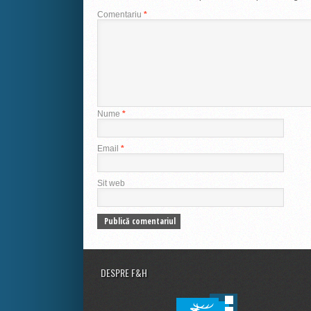
Comentariu
*
Nume
*
Email
*
Sit web
DESPRE F&H