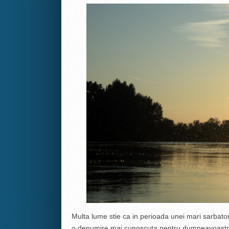
Multa lume stie ca in perioada unei mari sarbatori
o denumire mai cunoscuta pentru dumneavoastra t