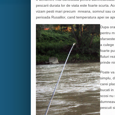
pescarii durata lor de viata este foarte scurta.
vizam pesti mari precum mreana, somnul sau cega.
perioada Rusalilor, cand temperatura apei se ap
Dupa ora 
pentru mu
sfarseste
a culege 
foarte p
fluturi r
prinde ni
Poate va 
simplu, d
carei pl
bucati in
scosi nu 
dumneavoa
pescuit si