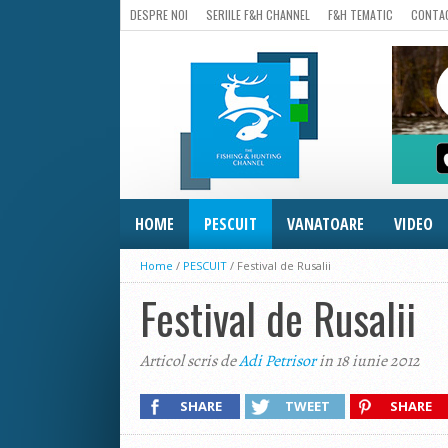
DESPRE NOI
SERIILE F&H CHANNEL
F&H TEMATIC
CONTA
HOME
PESCUIT
VANATOARE
VIDEO
Home
/
PESCUIT
/
Festival de Rusalii
Festival de Rusalii
Articol scris de
Adi Petrisor
in 18 iunie 2012
SHARE
TWEET
SHARE