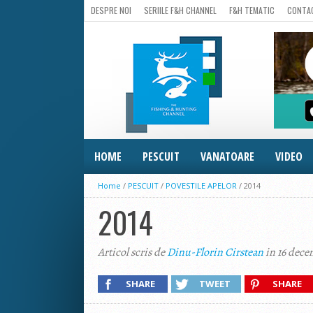
DESPRE NOI
SERIILE F&H CHANNEL
F&H TEMATIC
CONTA
HOME
PESCUIT
VANATOARE
VIDEO
Home
/
PESCUIT
/
POVESTILE APELOR
/
2014
2014
Articol scris de
Dinu-Florin Cirstean
in 16 dece
SHARE
TWEET
SHARE