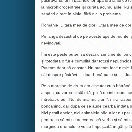
păstrăvărie. Și în bazinele lor apa era la fel de
la microhidrocentrale îşi curăță acumulările. Nu
săpând direct în albie, fără nici o problemă.
Românie…. țara mea de glorii…țara mea de dor…
Pe lângă dezastrul de pe aceste ape de munte, pa
nevinovați.
Îmi este peste puteri să descriu sentimentul pe 
şi totodată o furie cumplită dar totuşi neputinc
Puteam doar să constat. Nu puteam face nimic. P
cât despre păstrăvi…. doar bună pace şi….. doa
Pe o margine de drum am discutat cu o bătrână d
a spus, cu vorba ei stâlcită, plină de inflexiuni u
întrebat-o eu. „Nu, de mai mulți ani”; mi-a răsp
boncănind, dar după ce se aude cearba îndată 
Nici peştii apelor, nici animalele pădurilor nu par 
pentru ca să mi se adeverească vorba şi să mi s
marginea drumului o vulpe împuşcată în gât şi l