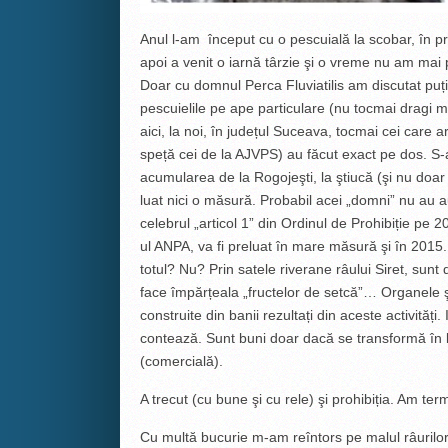
Anul l-am început cu o pescuială la scobar, în pri
apoi a venit o iarnă târzie şi o vreme nu am mai 
Doar cu domnul Perca Fluviatilis am discutat puțin
pescuielile pe ape particulare (nu tocmai dragi mie
aici, la noi, în județul Suceava, tocmai cei care 
speță cei de la AJVPS) au făcut exact pe dos. S-a
acumularea de la Rogojeşti, la ştiucă (şi nu doar c
luat nici o măsură. Probabil acei „domni” nu au auz
celebrul „articol 1” din Ordinul de Prohibiție pe 
ul ANPA, va fi preluat în mare măsură şi în 201
totul? Nu? Prin satele riverane râului Siret, sunt
face împărțeala „fructelor de setcă”… Organele şt
construite din banii rezultați din aceste activităț
contează. Sunt buni doar dacă se transformă în ba
(comercială).
A trecut (cu bune şi cu rele) şi prohibiția. Am term
Cu multă bucurie m-am reîntors pe malul râurilor