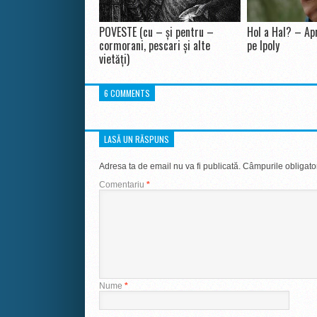
POVESTE (cu – și pentru –
Hol a Hal? – Apr
cormorani, pescari și alte
pe Ipoly
vietăți)
6 COMMENTS
LASĂ UN RĂSPUNS
Adresa ta de email nu va fi publicată.
Câmpurile obligato
Comentariu
*
Nume
*