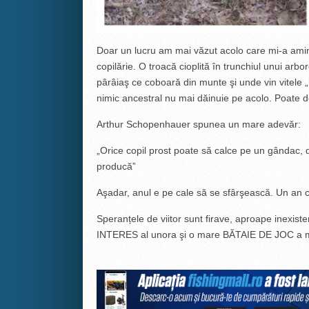
Doar un lucru am mai văzut acolo care mi-a amin
copilărie. O troacă cioplită în trunchiul unui arb
pârâiaş ce coboară din munte şi unde vin vitele „h
nimic ancestral nu mai dăinuie pe acolo. Poate do
Arthur Schopenhauer spunea un mare adevăr:
„Orice copil prost poate să calce pe un gândac, d
producă”
Aşadar, anul e pe cale să se sfârşească. Un an 
Speranțele de viitor sunt firave, aproape inexist
INTERES al unora şi o mare BĂTAIE DE JOC a m