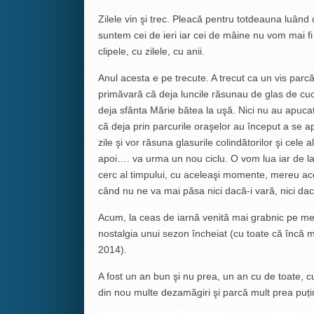
Zilele vin şi trec. Pleacă pentru totdeauna luând 
suntem cei de ieri iar cei de mâine nu vom mai f
clipele, cu zilele, cu anii.
Anul acesta e pe trecute. A trecut ca un vis parc
primăvară că deja luncile răsunau de glas de cuc.
deja sfânta Mărie bătea la uşă. Nici nu au apucat
că deja prin parcurile oraşelor au început a se a
zile şi vor răsuna glasurile colindătorilor şi cele 
apoi…. va urma un nou ciclu. O vom lua iar de la c
cerc al timpului, cu aceleaşi momente, mereu ac
când nu ne va mai păsa nici dacă-i vară, nici dac
Acum, la ceas de iarnă venită mai grabnic pe mel
nostalgia unui sezon încheiat (cu toate că încă 
2014).
A fost un an bun şi nu prea, un an cu de toate, c
din nou multe dezamăgiri şi parcă mult prea puți