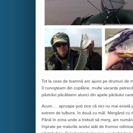
Tot la ceas de toamnă am ajuns pe drumuri de mu
îl cunoşteam din copilărie, multe vacanțe petrec
păstrăvi păcălisem atunci din apele pârâului care
Acum…. aproape poți zice că nici nu mai există p
extrem de tulbure, în două cu mâl. Mergând cu 
Până în zona unde a trebuit să merg, am număra
înşirate pe malurile acelui atât de frumos odini