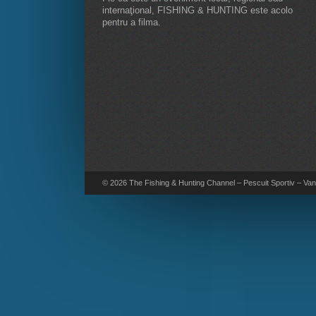
internaţional, FISHING & HUNTING este acolo
pentru a filma.
© 2026 The Fishing & Hunting Channel – Pescuit Sportiv – Vana