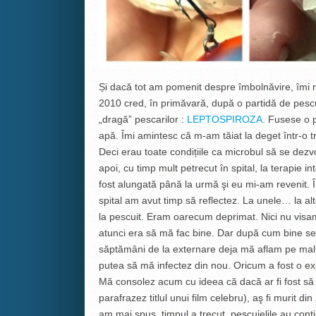
Și dacă tot am pomenit despre îmbolnăvire, îmi rev
2010 cred, în primăvară, după o partidă de pescu
„dragă” pescarilor :
LEPTOSPIROZA
. Fusese o 
apă. Îmi amintesc că m-am tăiat la deget într-o t
Deci erau toate condițiile ca microbul să se dezvo
apoi, cu timp mult petrecut în spital, la terapie int
fost alungată până la urmă şi eu mi-am revenit. Î
spital am avut timp să reflectez. La unele… la a
la pescuit. Eram oarecum deprimat. Nici nu visam
atunci era să mă fac bine. Dar după cum bine se ş
săptămâni de la externare deja mă aflam pe malu
putea să mă infectez din nou. Oricum a fost o exp
Mă consolez acum cu ideea că dacă ar fi fost să
parafrazez titlul unui film celebru), aş fi murit 
am mai spus, timpul a trecut, pescuielile au cont