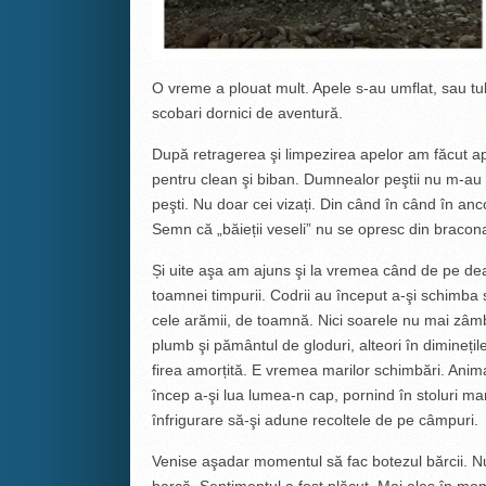
O vreme a plouat mult. Apele s-au umflat, sau tu
scobari dornici de aventură.
După retragerea şi limpezirea apelor am făcut a
pentru clean şi biban. Dumnealor peştii nu m-au d
peşti. Nu doar cei vizați. Din când în când în anc
Semn că „băieții veseli” nu se opresc din bracona
Și uite aşa am ajuns şi la vremea când de pe deal
toamnei timpurii. Codrii au început a-şi schimba s
cele arămii, de toamnă. Nici soarele nu mai zâm
plumb şi pământul de gloduri, alteori în diminețil
firea amorțită. E vremea marilor schimbări. Anim
încep a-şi lua lumea-n cap, pornind în stoluri ma
înfrigurare să-şi adune recoltele de pe câmpuri.
Venise aşadar momentul să fac botezul bărcii. N
barcă. Sentimentul a fost plăcut. Mai ales în mo