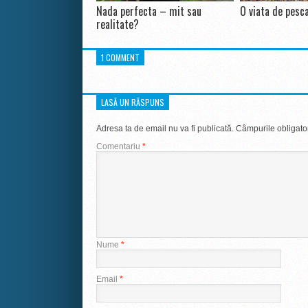
Nada perfecta – mit sau
O viata de pesc
realitate?
1 COMMENT
LASĂ UN RĂSPUNS
Adresa ta de email nu va fi publicată.
Câmpurile obligato
Comentariu
*
Nume
*
Email
*