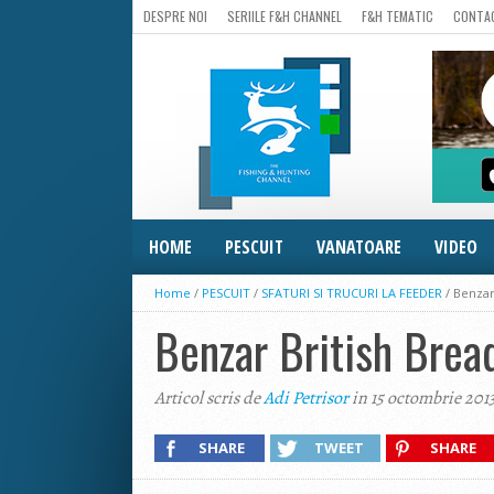
DESPRE NOI
SERIILE F&H CHANNEL
F&H TEMATIC
CONTA
HOME
PESCUIT
VANATOARE
VIDEO
Home
/
PESCUIT
/
SFATURI SI TRUCURI LA FEEDER
/
Benzar
Benzar British Brea
Articol scris de
Adi Petrisor
in 15 octombrie 201
SHARE
TWEET
SHARE