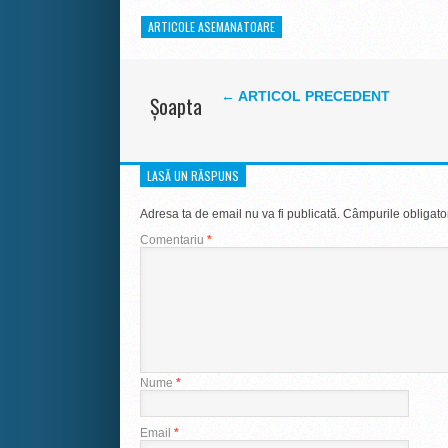
ARTICOLE ASEMANATOARE
← ARTICOL PRECEDENT
Şoapta
LASĂ UN RĂSPUNS
Adresa ta de email nu va fi publicată.
Câmpurile obligato
Comentariu
*
Nume
*
Email
*