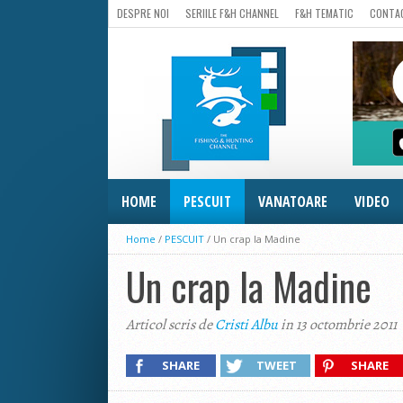
DESPRE NOI
SERIILE F&H CHANNEL
F&H TEMATIC
CONTA
HOME
PESCUIT
VANATOARE
VIDEO
Home
/
PESCUIT
/
Un crap la Madine
Un crap la Madine
Articol scris de
Cristi Albu
in 13 octombrie 2011
SHARE
TWEET
SHARE