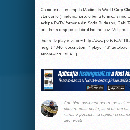
Ca sa prinzi un crap la Madine la World Carp Clas
standurilor), indemanare, o buna tehnica si mult
echipa PVTV formata din Sorin Rudeanu, Gabi To
prinda un crap pe celebrul lac francez. Vi-l prez
[hana-flv-player video=”http://www.pv-tv.tv/ATTIL
height=”340″ description=”” player=”3″ autoload=
autorewind=”true” /]
Combina pasiunea pentru pescuit cu
placere orice peste, fie el de rau sa
ramane pescuitul la rapitori si compe
deci exist!