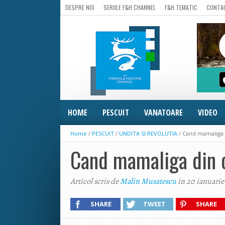
DESPRE NOI
SERIILE F&H CHANNEL
F&H TEMATIC
CONTA
HOME
PESCUIT
VANATOARE
VIDEO
Home
/
PESCUIT
/
UNDITA SI REVOLUTIA
/
Cand mamaliga 
Cand mamaliga din c
Articol scris de
Malin Musatescu
in 20 ianuarie
SHARE
TWEET
SHARE