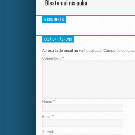
Blestemul nisipului
5 COMMENTS
LASĂ UN RĂSPUNS
Adresa ta de email nu va fi publicată.
Câmpurile obligato
Comentariu
*
Nume
*
Email
*
Sit web