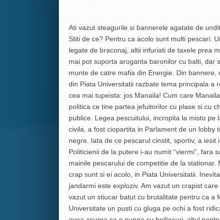
Ati vazut steagurile si bannerele agatate de undite
Stiti de ce? Pentru ca acolo sunt multi pescari. U
legate de braconaj, altii infuriati de taxele prea 
mai pot suporta aroganta baronilor cu balti, dar 
munte de catre mafia din Energie. Din bannere, din
din Piata Universitatii razbate tema principala a r
cea mai tupeista: jos Manaila! Cum care Manaila?
politica ce tine partea jefuitorilor cu plase si cu c
publice. Legea pescuitului, incropita la misto pe l
civila, a fost ciopartita in Parlament de un lobby
negre. Iata de ce pescarul cinstit, sportiv, a iesit
Politicienii de la putere i-au numit “viermi”, fara
mainile pescarului de competitie de la stationar. Mul
crap sunt si ei acolo, in Piata Universitatii. Inevit
jandarmi este exploziv. Am vazut un crapist car
vazut un stiucar batut cu brutalitate pentru ca a f
Universitate un pusti cu gluga pe ochi a fost ridi
avea asupra sa o punga cu boiliesuri, altul pentr