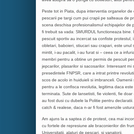
Peste tot in Piata, dupa interventia organelor d
pescarii pe targi cum pui crapii pe salteaua de pr
scena deschisa profesionalismul echipajelor de p
fi trebuit sa vada: SMURDUL functioneaza bine. In
pescuit sportiv au incercat sa confiste protestul, 
obletari, baboieri, stiucari sau crapari, este unul 
mintit, i-au pacalit, i-au furat si – ceea ce a infu
membri pentru a obtine un permis de pescuit pe
jepcarilor, plasarilor si sacosarilor. Interesant
presedintele FNPSR, care a intrat printre revoluti
scos de acolo in huiduieli si imbranceli. Oamenii s
pentru a le confisca revolutia, legitima daca este
terminata. Sute de lansetisti, fie violenti, fie do
au fost dusi cu dubele la Politie pentru declaratii
catch & realese, daca n-ar fi fost amenzile ustur
Am ajuns la a saptea zi de protest, cea mai incord
cu fortele de represiune ale braconierilor din frun
Universitatii, alaturi de pescari, si vanatorii.