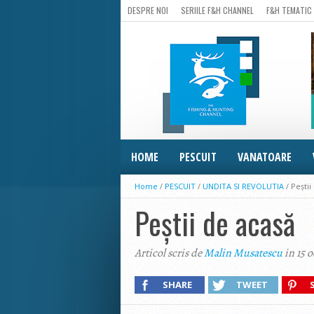
DESPRE NOI
SERIILE F&H CHANNEL
F&H TEMATIC
HOME
PESCUIT
VANATOARE
Home
/
PESCUIT
/
UNDITA SI REVOLUTIA
/
Peștii
Peștii de acasă
Articol scris de
Malin Musatescu
in 15 
SHARE
TWEET