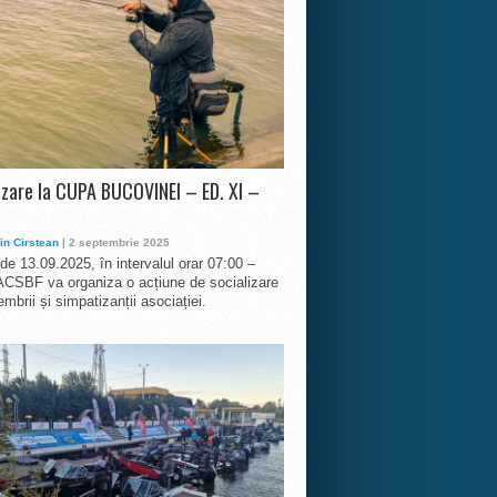
izare la CUPA BUCOVINEI – ED. XI –
in Cirstean
| 2 septembrie 2025
 de 13.09.2025, în intervalul orar 07:00 –
ACSBF va organiza o acțiune de socializare
mbrii și simpatizanții asociației.