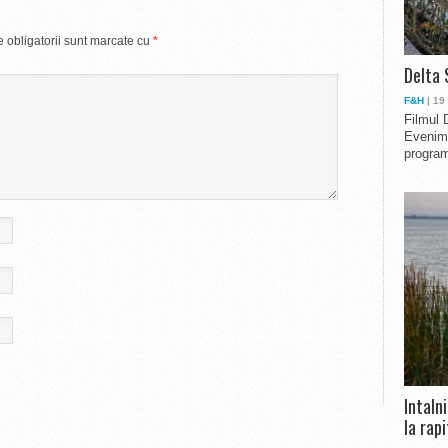
 obligatorii sunt marcate cu
*
Delta 
F&H
| 19
Filmul 
Evenime
program
Intaln
la rapi