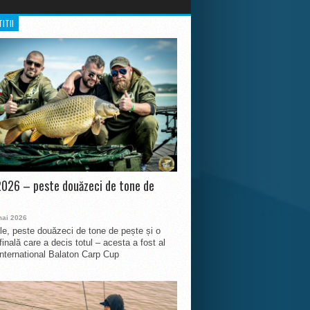
ITII
026 – peste douăzeci de tone de
mai 2026
le, peste douăzeci de tone de pește și o
finală care a decis totul – acesta a fost al
International Balaton Carp Cup