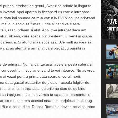
 punea intrebari de genul „Avatul se prinde la lingurita
 invatati. Apoi aparea in fiecare zi cu cate o intrebare
Articol
care data imi spunea ca m-a vazut la PVTV on line prinzand
POVES
 mai duc acolo sa filmez, unde si cand va fi asta.
cormo
talii, raspundeam si atat. Apoi m-a intrebat daca am
taliu Tulcean, care scapa bucuresteanului venit in graba
”La urm
în mare
scareasca. Si atunci mi-a spus asa: „Ce mult as vrea sa
 atras atentia și am aflat ca e plecat cu parintii in
e de admirat. Numai ca „acasa” apele si pestii sufera si
i cunoscut tu in copilarie, cand te vei intoarce. Nu as vrea
re ai vazut pentru prima data soarele, cerul, norii,
ma data gustul picaturilor de ploaie, raceala fulgilor de
nte, ei bine, in tara asta lucrurile nu stau deloc bine.
ebuit sa-i asigure pe cei de varsta ta ca apele, pamanturile,
ua, ca mostenire a acestui neam, le parjolesc, le distrug
ară e o certitudine. Dulcea Romanie devine pe zi ce trece