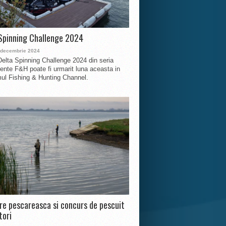
Spinning Challenge 2024
 decembrie 2024
Delta Spinning Challenge 2024 din seria
nte F&H poate fi urmarit luna aceasta in
ul Fishing & Hunting Channel.
ire pescareasca si concurs de pescuit
tori