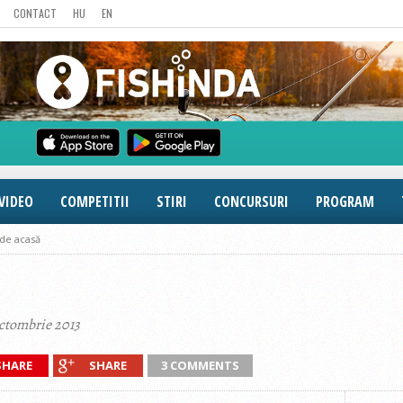
CONTACT
HU
EN
VIDEO
COMPETITII
STIRI
CONCURSURI
PROGRAM
 de acasă
octombrie 2013
SHARE
SHARE
3 COMMENTS