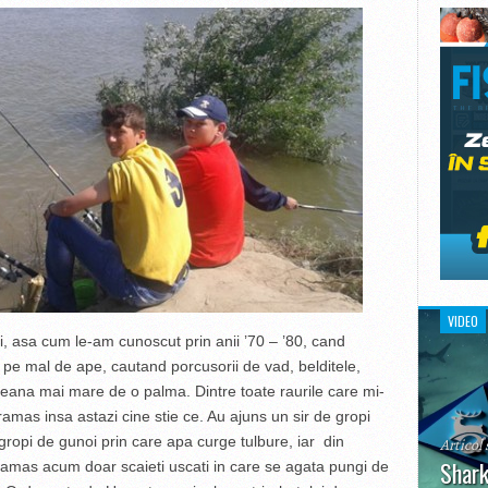
VIDEO
, asa cum le-am cunoscut prin anii ’70 – ’80, cand
e pe mal de ape, cautand porcusorii de vad, belditele,
mreana mai mare de o palma. Dintre toate raurile care mi-
ramas insa astazi cine stie ce. Au ajuns un sir de gropi
 gropi de gunoi prin care apa curge tulbure, iar din
Articol 
Shark
ramas acum doar scaieti uscati in care se agata pungi de