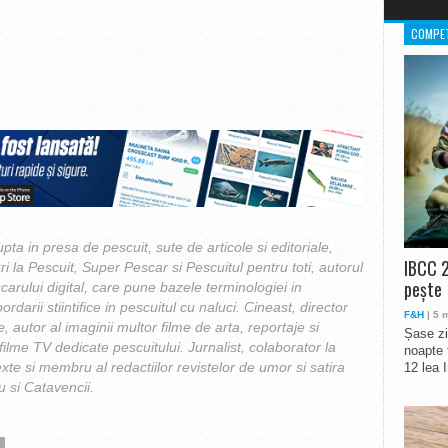
COMPET
upta in presa de pescuit, sute de articole si editoriale,
IBCC 2
ri la Pescuit, Super Pescar si Pescuitul pentru toti, autorul
pește
carului digital, care pune bazele terminologiei in
ordarii stiintifice in pescuitul cu naluci. Cineast, director
F&H
| 5 
e, autor al imaginii multor filme de arta, reportaje si
Șase zi
ilme TV dedicate pescuitului. Jurnalist, colaborator la
noapte 
exte si membru al redactiilor revistelor de umor si satira
12 lea 
 si Catavencii.