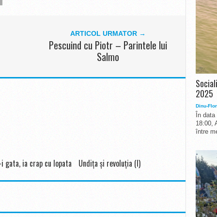
ARTICOL URMATOR →
Pescuind cu Piotr – Parintele lui
Salmo
Social
2025
Dinu-Flor
În data
18:00, 
între me
-i gata, ia crap cu lopata
Undiţa şi revoluţia (I)