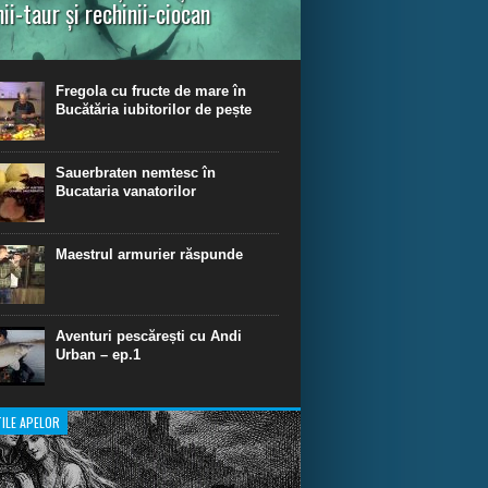
nii-taur și rechinii-ciocan
ul episod din Shark Dive TV, telespectatorii
nca o primă privire asupra unor experiențe
dinare de scufundare cu rechini.
Fregola cu fructe de mare în
Bucătăria iubitorilor de pește
Sauerbraten nemtesc în
Bucataria vanatorilor
Maestrul armurier răspunde
Aventuri pescărești cu Andi
Urban – ep.1
ILE APELOR