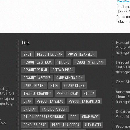
Dinu-Flor
În data
18:00, 
între me
islaz –
TAGS
Pescuit
Andrei 
fishinga
SPOT
PESCUIT LA CRAP
POVESTILE APELOR
PESCUIT LA STIUCA
THE ONE
PESCUIT STATIONAR
Pescuit 
Malin M
PESCUIT PE RAU
DELTA DUNARII
fishinga
PESCUIT LA FEEDER
CARP GENERATION
Cristi A
CARP THEATRE
STIRI
6 CARP CLUBS
it și
Vanatoa
TEATRUL CRAPULUI
PESCUIT CRAP
STIUCA
 HUNTING
Florin P
ortaje și
CRAP
PESCUIT LA SALAU
PESCUIT LA RAPITORI
fishinga
imente și
CN CRAP
TARG DE PESCUIT
Distribu
STUDIU DE CAZ LA SPINNING
IBCC
CRAP MARE
Anca Ma
u
colo
CONCURS CRAP
PESCUIT LA COPCA
ALEX MATEA
Webmas