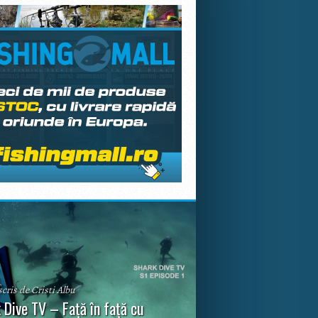
scris de Cristi Albu
 Dive TV – Față în față cu