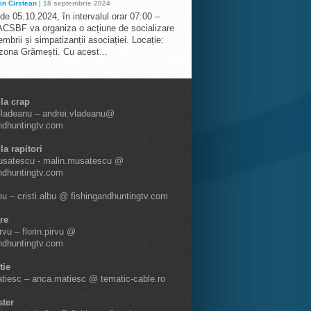
in Cirstean
| 18 septembrie 2024
 de 05.10.2024, în intervalul orar 07:00 –
ACSBF va organiza o acțiune de socializare
mbrii și simpatizanții asociației. Locație:
 zona Grămești. Cu acest...
 la crap
Vladeanu – andrei.vladeanu@
ndhuntingtv.com
la rapitori
usatescu - malin.musatescu @
ndhuntingtv.com
lbu – cristi.albu @ fishingandhuntingtv.com
re
irvu – florin.pirvu @
ndhuntingtv.com
tie
tiesc – anca.matiesc @ tematic-cable.ro
ter