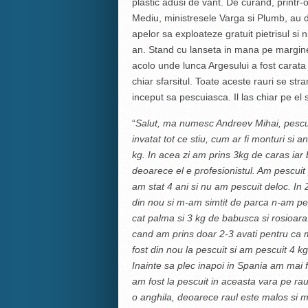
plastic adusi de vant. De curand, printr
Mediu, ministresele Varga si Plumb, au d
apelor sa exploateze gratuit pietrisul si n
an. Stand cu lanseta in mana pe marginea
acolo unde lunca Argesului a fost carata
chiar sfarsitul. Toate aceste rauri se str
inceput sa pescuiasca. Il las chiar pe el 
“
Salut, ma numesc Andreev Mihai, pescui
invatat tot ce stiu, cum ar fi monturi si
kg. In acea zi am prins 3kg de caras iar
deoarece el e profesionistul. Am pescuit
am stat 4 ani si nu am pescuit deloc. I
din nou si m-am simtit de parca n-am pes
cat palma si 3 kg de babusca si rosioara. 
cand am prins doar 2-3 avati pentru ca mi
fost din nou la pescuit si am pescuit 4 k
Inainte sa plec inapoi in Spania am mai fo
am fost la pescuit in aceasta vara pe rau
o anghila, deoarece raul este malos si m