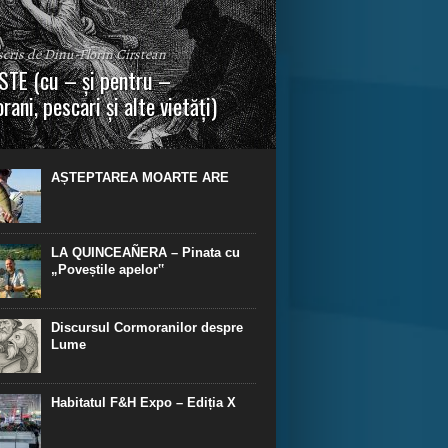
 scris de Dinu-Florin Cirstean
TE (cu – și pentru –
rani, pescari și alte vietăți)
a urmei, cred că legendele și miturile sunt
 parte făcute din „adevăr”.“ R. R. Tolkien.
AȘTEPTAREA MOARTE ARE
LA QUINCEAÑERA – Pinata cu
„Poveștile apelor‟
Discursul Cormoranilor despre
Lume
Habitatul F&H Expo – Ediția X