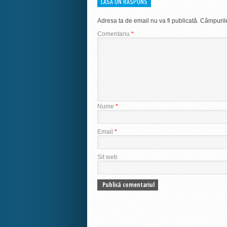
LASĂ UN RĂSPUNS
Adresa ta de email nu va fi publicată.
Câmpurile
Comentariu
*
Nume
*
Email
*
Sit web