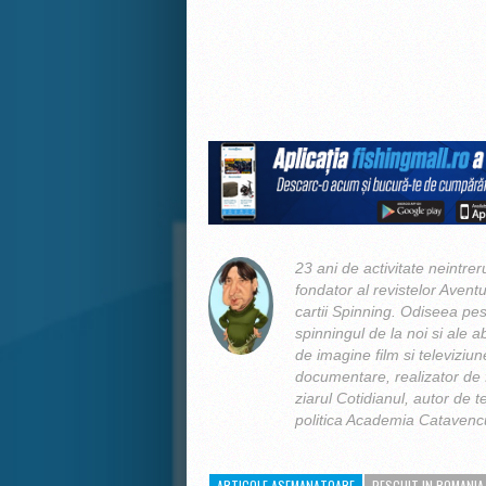
23 ani de activitate neintrer
fondator al revistelor Aventu
cartii Spinning. Odiseea pes
spinningul de la noi si ale ab
de imagine film si televiziun
documentare, realizator de f
ziarul Cotidianul, autor de t
politica Academia Catavencu
ARTICOLE ASEMANATOARE
PESCUIT IN ROMANIA