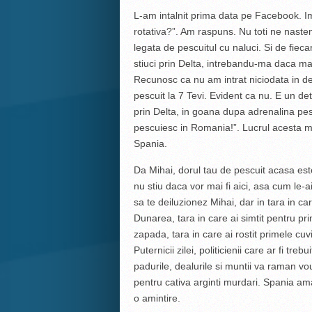
L-am intalnit prima data pe Facebook. Imi
rotativa?”. Am raspuns. Nu toti ne nastem
legata de pescuitul cu naluci. Si de fie
stiuci prin Delta, intrebandu-ma daca ma
Recunosc ca nu am intrat niciodata in de
pescuit la 7 Tevi. Evident ca nu. E un de
prin Delta, in goana dupa adrenalina pe
pescuiesc in Romania!”. Lucrul acesta mi-a
Spania.
Da Mihai, dorul tau de pescuit acasa est
nu stiu daca vor mai fi aici, asa cum le-a
sa te deiluzionez Mihai, dar in tara in ca
Dunarea, tara in care ai simtit pentru pri
zapada, tara in care ai rostit primele cuvi
Puternicii zilei, politicienii care ar fi tr
padurile, dealurile si muntii va raman vo
pentru cativa arginti murdari. Spania am
o amintire.