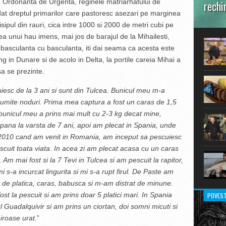
-o Ordonanta de Urgenta, reginele matriarhatului de
rechi
at dreptul primarilor care pastoresc asezari pe marginea
În prim
isipul din rauri, cica intre 1000 si 2000 de metri cubi pe
pot aru
 unui hau imens, mai jos de barajul de la Mihailesti,
extraor
 basculanta cu basculanta, iti dai seama ca acesta este
ang in Dunare si de acolo in Delta, la portile careia Mihai a
sa se prezinte.
esc de la 3 ani si sunt din Tulcea. Bunicul meu m-a
 anumite noduri. Prima mea captura a fost un caras de 1,5
 bunicul meu a prins mai mult cu 2-3 kg decat mine,
 pana la varsta de 7 ani, apoi am plecat in Spania, unde
n 2010 cand am venit in Romania, am inceput sa pescuiesc
cuit toata viata. In acea zi am plecat acasa cu un caras
Am mai fost si la 7 Tevi in Tulcea si am pescuit la rapitor,
 s-a incurcat lingurita si mi s-a rupt firul. De Paste am
g de platica, caras, babusca si m-am distrat de minune.
st la pescuit si am prins doar 5 platici mari. In Spania
POVEST
l Guadalquivir si am prins un ciortan, doi somni micuti si
iroase urat.
”