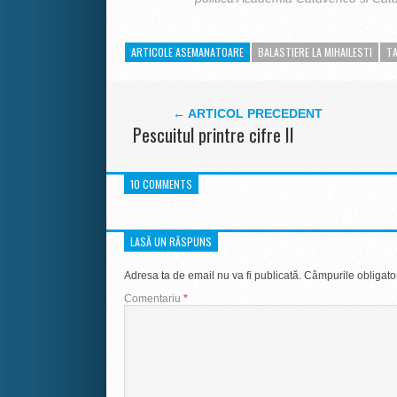
ARTICOLE ASEMANATOARE
BALASTIERE LA MIHAILESTI
TA
← ARTICOL PRECEDENT
Pescuitul printre cifre II
10 COMMENTS
LASĂ UN RĂSPUNS
Adresa ta de email nu va fi publicată.
Câmpurile obligato
Comentariu
*