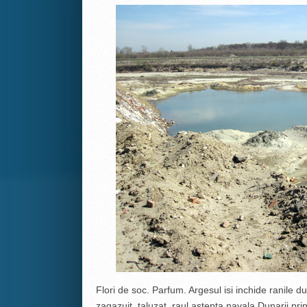
Flori de soc. Parfum. Argesul isi inchide ranile d
zagazuit, taluzat, raul astepta navala Dunarii pr