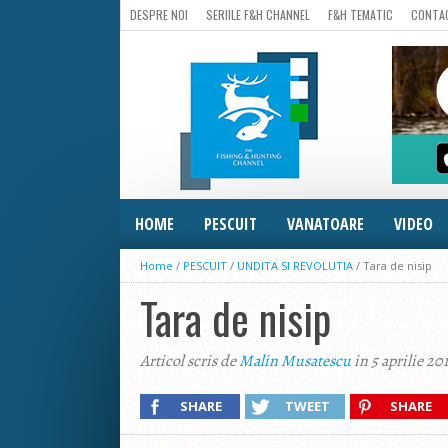
DESPRE NOI
SERIILE F&H CHANNEL
F&H TEMATIC
CONTA
HOME
PESCUIT
VANATOARE
VIDEO
Home
/
PESCUIT
/
UNDITA SI REVOLUTIA
/
Tara de nisip
Tara de nisip
Articol scris de
Malin Musatescu
in 5 aprilie 20
SHARE
TWEET
SHARE