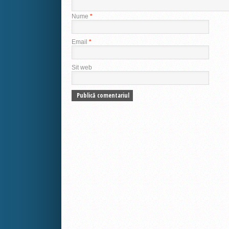
Nume
*
Email
*
Sit web