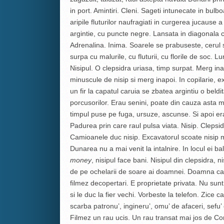
in port. Amintiri. Cleni. Sageti intunecate in bulb
aripile fluturilor naufragiati in curgerea jucause 
argintie, cu puncte negre. Lansata in diagonala c
Adrenalina. Inima. Soarele se prabuseste, cerul 
surpa cu malurile, cu fluturii, cu florile de soc.
Nisipul. O clepsidra uriasa, timp surpat. Merg in
minuscule de nisip si merg inapoi. In copilarie, 
un fir la capatul caruia se zbatea argintiu o beldi
porcusorilor. Erau senini, poate din cauza asta m
timpul puse pe fuga, ursuze, ascunse. Si apoi erau 
Padurea prin care raul pulsa viata. Nisip. Clepsid
Camioanele duc nisip. Excavatorul scoate nisip m
Dunarea nu a mai venit la intalnire. In locul ei b
money
, nisipul face bani. Nisipul din clepsidra, n
de pe ochelarii de soare ai doamnei. Doamna car
filmez decopertari. E proprietate privata. Nu sunt
si le duc la fier vechi. Vorbeste la telefon. Zice c
scarba patronu’, ingineru’, omu’ de afaceri, sefu’ 
Filmez un rau ucis. Un rau transat mai jos de Co