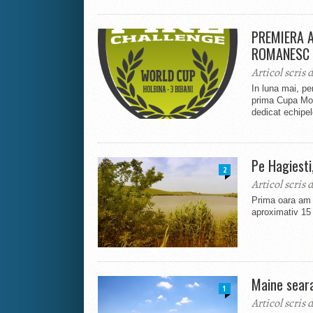
PREMIERA A
ROMANESC
Articol scris 
In luna mai, pe
prima Cupa Mon
dedicat echipelo
Pe Hagiesti,
2
Articol scris 
Prima oara am f
aproximativ 15 
Maine sear
1
Articol scris 