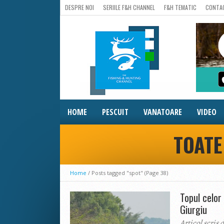
DESPRE NOI
SERIILE F&H CHANNEL
F&H TEMATIC
CONTA
HOME
PESCUIT
VANATOARE
VIDEO
TOATE
Home
/
Posts tagged "spot"
(Page 38)
Topul celor
Giurgiu
Articol scris 