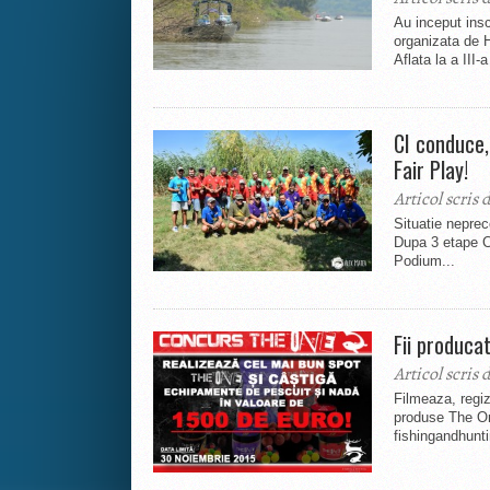
Au inceput insc
organizata de 
Aflata la a III-a
CI conduce,
Fair Play!
Articol scris 
Situatie nepre
Dupa 3 etape C
Podium...
Fii produca
Articol scris 
Filmeaza, regi
produse The One
fishingandhunti