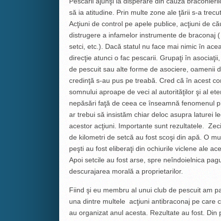
Pescarii ajunşi la disperare din cauza braconieril
să ia atitudine. Prin multe zone ale ţării s-a trecut
Acţiuni de control pe apele publice, acţiuni de că
distrugere a infamelor instrumente de braconaj (
setci, etc.). Dacă statul nu face mai nimic ȋn ace
direcţie atunci o fac pescarii. Grupaţi ȋn asociaţii
de pescuit sau alte forme de asociere, oamenii 
credinţă s-au pus pe treabă. Cred că ȋn acest con
somnului aproape de veci al autorităţilor şi al ete
nepăsări faţă de ceea ce ȋnseamnă fenomenul pi
ar trebui să insistăm chiar deloc asupra laturei l
acestor acţiuni. Importante sunt rezultatele. Z
de kilometri de setcă au fost scoşi din apă. O mu
peşti au fost eliberaţi din ochiurile viclene ale ac
Apoi setcile au fost arse, spre neîndoielnica pag
descurajarea morală a proprietarilor.
Fiind şi eu membru al unui club de pescuit am par
una dintre multele acţiuni antibraconaj pe care co
au organizat anul acesta. Rezultate au fost. Din