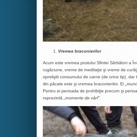
Vremea braconierilor
Acum este vremea postului Sfintei Sărbători a Ȋnv
rugăciune, vreme de meditaţie şi vreme de curăţ
opreliştii consumului de carne (de orice tip), dar 
din păcate este şi vremea braconierilor. Ei
„munc
Pentru ei perioada de prohibiţie precum şi perio
reprezintă
„momente de vârf”
.