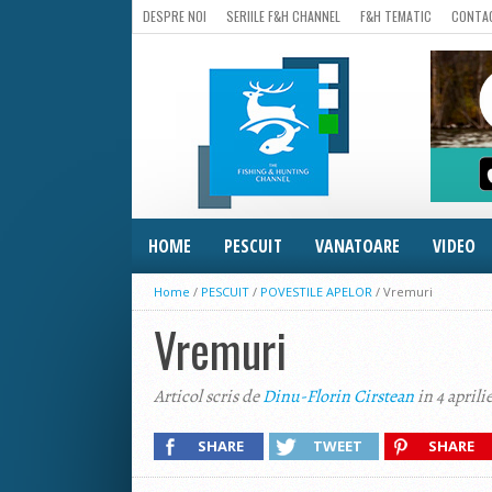
DESPRE NOI
SERIILE F&H CHANNEL
F&H TEMATIC
CONTA
HOME
PESCUIT
VANATOARE
VIDEO
Home
/
PESCUIT
/
POVESTILE APELOR
/
Vremuri
Vremuri
Articol scris de
Dinu-Florin Cirstean
in 4 aprili
SHARE
TWEET
SHARE