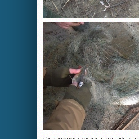
Cârcotaşi se vor găsi mereu, căi de, vorba aia d