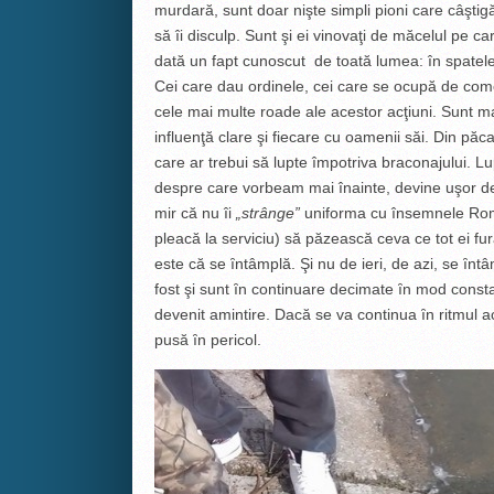
murdară, sunt doar nişte simpli pioni care câştigă
să îi disculp. Sunt şi ei vinovaţi de măcelul pe c
dată un fapt cunoscut de toată lumea: în spatele lo
Cei care dau ordinele, cei care se ocupă de come
cele mai multe roade ale acestor acţiuni. Sunt mai
influenţă clare şi fiecare cu oamenii săi. Din păca
care ar trebui să lupte împotriva braconajului. Lup
despre care vorbeam mai înainte, devine uşor d
mir că nu îi
„strânge”
uniforma cu însemnele Rom
pleacă la serviciu) să păzească ceva ce tot ei f
este că se ȋntâmplă. Şi nu de ieri, de azi, se ȋnt
fost şi sunt ȋn continuare decimate ȋn mod constan
devenit amintire. Dacă se va continua ȋn ritmul ac
pusă ȋn pericol.