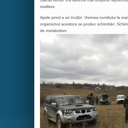
caliciul florilor s-a deschis mai timpuriu reprezin
melifere.
Apele prind a se ȋncălzi. Vremea nuntitului la ma
organismul acestora se produc schimbări. Schim
de metabolism.