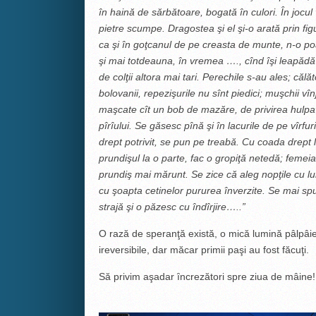
în haină de sărbătoare, bogată în culori. În jocul 
pietre scumpe. Dragostea şi el şi-o arată prin figur
ca şi în goţcanul de pe creasta de munte, n-o poat
şi mai totdeauna, în vremea …., cînd îşi leapădă ic
de colţii altora mai tari. Perechile s-au ales; că
bolovanii, repezişurile nu sînt piedici; muşchii vînj
maşcate cît un bob de mazăre, de privirea hulpav
pîrîului. Se găsesc pînă şi în lacurile de pe vîrfuri
drept potrivit, se pun pe treabă. Cu coada drept
prundişul la o parte, fac o gropiţă netedă; femei
prundiş mai mărunt. Se zice că aleg nopţile cu l
cu şoapta cetinelor pururea înverzite. Se mai spu
strajă şi o păzesc cu îndîrjire…..”
O rază de speranţă există, o mică lumină pâlpâie 
ireversibile, dar măcar primii paşi au fost făcuţi.
Să privim aşadar ȋncrezători spre ziua de mâine!