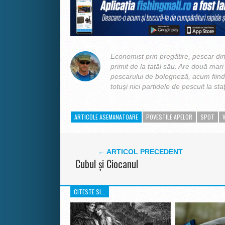
Economist prin pregătire, pescar din 
primit de la tatăl său. Are două mari p
pescarului de bologneză, acum fiind 
totuşi nici partidele de pescuit la sta
ARTICOLE ASEMANATOARE
POVESTILE APELOR
SPOT
← ARTICOL PRECEDENT
Cubul şi Ciocanul
CITESTE SI...