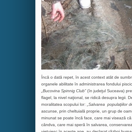
Ȋncă o dată repet, ȋn acest context atât de sumbr
organele abilitate ȋn administrarea fondului pisci
„Bucovina Spinnig Club”
(ȋn judeţul Suceava) prec
flagel, la nivel naţional, se ridică desupra legii. 
moralitatea scopului lor:
„Salvarea populaţiilor d
ascunse, prin cheltuială proprie, un grup de oam
minunat se poate ȋncă face, care mai visează că
cândva, care mai speră ȋn salvarea, conservarea ş
vieţuiesc ȋn aceste ape, au declarat război humanoi