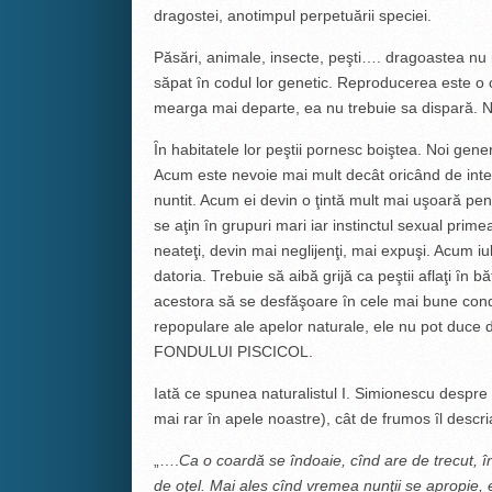
dragostei, anotimpul perpetuării speciei.
Păsări, animale, insecte, peşti…. dragoastea nu
săpat ȋn codul lor genetic. Reproducerea este o ca
mearga mai departe, ea nu trebuie sa dispară. Nat
Ȋn habitatele lor peştii pornesc boiştea. Noi gene
Acum este nevoie mai mult decât oricând de interv
nuntit. Acum ei devin o ţintă mult mai uşoară pe
se aţin ȋn grupuri mari iar instinctul sexual prim
neateţi, devin mai neglijenţi, mai expuşi. Acum iub
datoria. Trebuie să aibă grijă ca peştii aflaţi ȋn 
acestora să se desfăşoare ȋn cele mai bune condi
repopulare ale apelor naturale, ele nu pot duce
FONDULUI PISCICOL.
Iată ce spunea naturalistul I. Simionescu despre n
mai rar ȋn apele noastre), cât de frumos ȋl descri
„….
Ca o coardă se îndoaie, cînd are de trecut, în 
de oţel. Mai ales cînd vremea nunţii se apropie, 