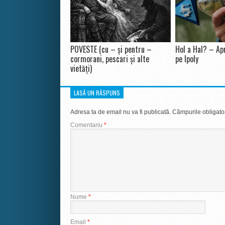
POVESTE (cu – și pentru –
Hol a Hal? – Apr
cormorani, pescari și alte
pe Ipoly
vietăți)
LASĂ UN RĂSPUNS
Adresa ta de email nu va fi publicată.
Câmpurile obligato
Comentariu
*
Nume
*
Email
*