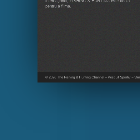
internaţional, FISHING & HUNTING este acolo
pentru a filma.
© 2026 The Fishing & Hunting Channel – Pescuit Sportiv – Vana