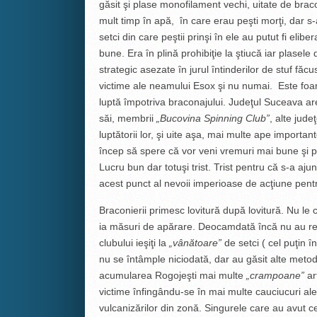
găsit şi plase monofilament vechi, uitate de brac
mult timp în apă, în care erau peşti morţi, dar s-
setci din care peştii prinşi în ele au putut fi elibera
bune. Era ȋn plină prohibiţie la ştiucă iar plasele d
strategic asezate ȋn jurul ȋntinderilor de stuf făc
victime ale neamului Esox şi nu numai. Este foar
luptă împotriva braconajului. Judeţul Suceava are
săi, membrii
„Bucovina Spinning Club”
, alte jude
luptătorii lor, şi uite aşa, mai multe ape importante
încep să spere că vor veni vremuri mai bune şi p
Lucru bun dar totuşi trist. Trist pentru că s-a aju
acest punct al nevoii imperioase de acţiune pentr
Braconierii primesc lovitură după lovitură. Nu le
ia măsuri de apărare. Deocamdată încă nu au recu
clubului ieşiţi la
„vânătoare”
de setci ( cel puţin ȋ
nu se întâmple niciodată, dar au găsit alte meto
acumularea Rogojeşti mai multe
„crampoane”
ar
victime înfingându-se în mai multe cauciucuri ale
vulcanizărilor din zonă. Singurele care au avut c