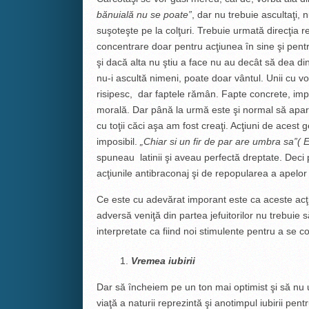
bănuială nu se poate”
, dar nu trebuie ascultaţi,
suşoteşte pe la colţuri. Trebuie urmată direcţia re
concentrare doar pentru acţiunea ȋn sine şi pentru
şi dacă alta nu ştiu a face nu au decât să dea din
nu-i ascultă nimeni, poate doar vântul. Unii cu vor
risipesc, dar faptele rămân. Fapte concrete, im
morală. Dar până la urmă este şi normal să apară r
cu toţii căci aşa am fost creaţi. Acţiuni de aces
imposibil.
„Chiar si un fir de par are umbra sa”(
E
spuneau latinii şi aveau perfectă dreptate. Deci p
acţiunile antibraconaj şi de repopularea a apelor p
Ce este cu adevărat imporant este ca aceste acţiu
adversă veniţă din partea jefuitorilor nu trebuie s
interpretate ca fiind noi stimulente pentru a se 
Vremea iubirii
Dar să ȋncheiem pe un ton mai optimist şi să nu u
viaţă a naturii reprezintă şi anotimpul iubirii pe