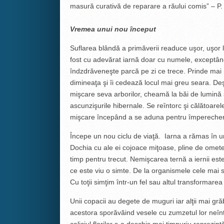
masură curativă de reparare a răului comis” –
Vremea unui nou ȋnceput
Suflarea blândă a primăverii readuce uşor, uşor
fost cu adevărat iarnă doar cu numele, exceptând
ȋndzdrăveneşte parcă pe zi ce trece. Prinde mai 
dimineaţa şi ȋi cedează locul mai greu seara. De
mişcare seva arborilor, cheamă la băi de lumină ş
ascunzişurile hibernale. Se reȋntorc şi călătoarele 
mişcare ȋncepând a se aduna pentru ȋmpereche
Ȋncepe un nou ciclu de viaţă. Iarna a rămas ȋn ur
Dochia cu ale ei cojoace miţoase, pline de omete
timp pentru trecut. Nemişcarea ternă a iernii este 
ce este viu o simte. De la organismele cele mai 
Cu toţii simţim ȋntr-un fel sau altul transformarea
Unii copacii au degete de muguri iar alţii mai grăbi
acestora sporăvăind vesele cu zumzetul lor neȋnt