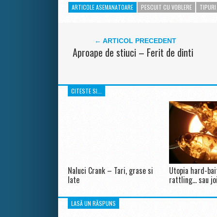
ARTICOLE ASEMANATOARE
PESCUIT CU VOBLERE
TIPURI
← ARTICOL PRECEDENT
Aproape de stiuci – Ferit de dinti
CITESTE SI...
Naluci Crank – Tari, grase si
Utopia hard-bait
late
rattling… sau j
LASĂ UN RĂSPUNS