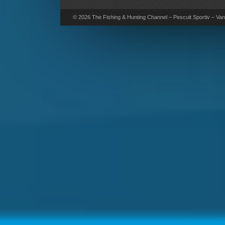
© 2026 The Fishing & Hunting Channel – Pescuit Sportiv – Vana