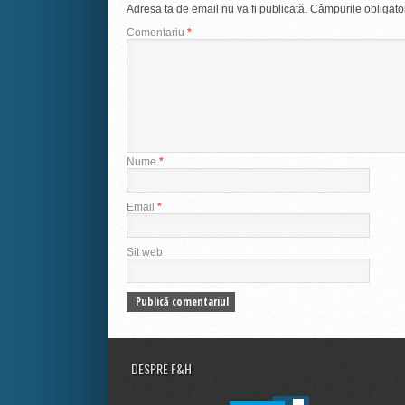
Adresa ta de email nu va fi publicată.
Câmpurile obligato
Comentariu
*
Nume
*
Email
*
Sit web
DESPRE F&H