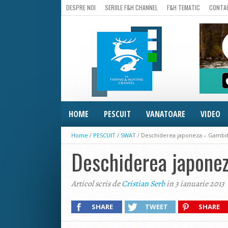
DESPRE NOI
SERIILE F&H CHANNEL
F&H TEMATIC
CONTA
HOME
PESCUIT
VANATOARE
VIDEO
Home
/
PESCUIT
/
SWAT
/
Deschiderea japoneza – Gambit
Deschiderea japonez
Articol scris de
Cristian Serb
in 3 ianuarie 2013
SHARE
TWEET
SHARE