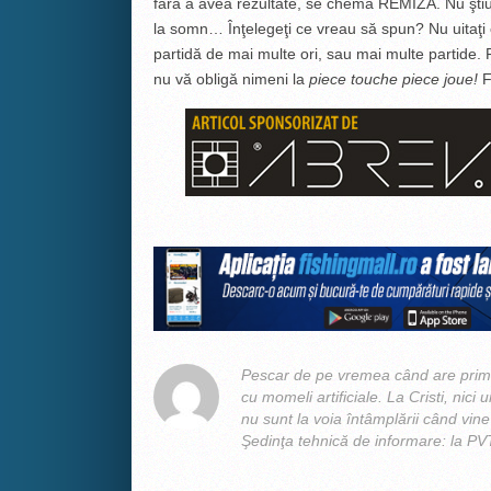
fără a avea rezultate, se chemă REMIZĂ. Nu ştiu
la somn… Înţelegeţi ce vreau să spun? Nu uitaţi 
partidă de mai multe ori, sau mai multe partide. Fo
nu vă obligă nimeni la
piece touche piece joue!
Fi
Pescar de pe vremea când are primel
cu momeli artificiale. La Cristi, nici
nu sunt la voia întâmplării când vin
Şedinţa tehnică de informare: la PV