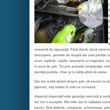
c
d
f
d
î
u
p
d
manevră de siguranţă. Fără damă, dacă adversaru
descopere, şansele de reuşită ale unei partide sc
scurt: replicile, copiile, seamană cu originalul
în jocul de şah. Tot prin această comparaţie, imit
pierdeţi partida, chiar şi cu tabla plină de piese.
Dar am vorbit destul despre şah, să trecem la 
japonez, veţi vedea în cele ce urmează.
Aspectul impecabil
este garanţia nescrisă a oric
fac nici o exceptie. Mă refer aici la calitatea cons
bavuri, fără defecte, compacte, armonioase, până 