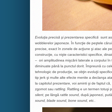
Evoluţia precisă şi prezentarea specifică
sunt asp
wobblerelor japoneze. În funcţie de peştele cărui
precise, exact în zonele de acţiune şi atac ale peşt
construcţie, cu nişte caracteristici specifice, dina
–
ori amplitudinea mişcării laterale a corpului în 
diminuate până la punctul dorit. Împreună cu celela
tehnologic de producţie, se obţin evoluţii specifice
tip jerk şi multe alte efecte menite a declanşa at
la capitolul prezentare, voi aminti şi de faptul că, 
zgomot sau
rattling
. Rattling e un termen totuşi 
silent
, pe lângă
rattle sound,
după japonezi, putâ
sound, blade sound, bone sound, etc..