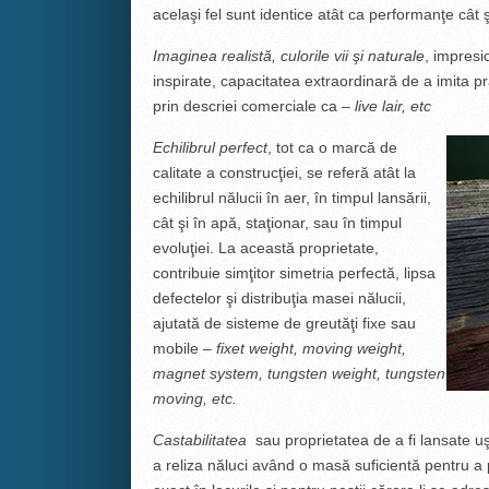
acelaşi fel sunt identice atât ca performanţe cât ş
Imaginea realistă, culorile vii şi naturale
, impresi
inspirate, capacitatea extraordinară de a imita pr
prin descriei comerciale ca –
live lair, etc
Echilibrul perfect
, tot ca o marcă de
calitate a construcţiei, se referă atât la
echilibrul nălucii în aer, în timpul lansării,
cât şi în apă, staţionar, sau în timpul
evoluţiei. La această proprietate,
contribuie simţitor simetria perfectă, lipsa
defectelor şi distribuţia masei nălucii,
ajutată de sisteme de greutăţi fixe sau
mobile –
fixet weight, moving weight,
magnet system, tungsten weight, tungsten
moving, etc.
Castabilitatea
sau proprietatea de a fi lansate uş
a reliza năluci având o masă suficientă pentru a p