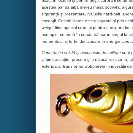
exact în locurile şi pentru peştii cărora li se adr
acestea par să aibă mereu masa potrivită, aigurâ
siguranţă şi prezentare. Nălucile hard-bait japo
excepţii. Castabilitatea este asigurată şi prin echi
weight
fiind special creat şi pentru a asigura lans
exemplu, se mută în coada nălucii în timpul lansăr
momentului şi forţei din lansare în energie cineti
Construcţia solidă şi accesoriile de calitate
sunt p
şi bine ascuţite, precum şi o nălucă rezistentă, atâ
exterioară, transformă wobblerele în investiţii de 