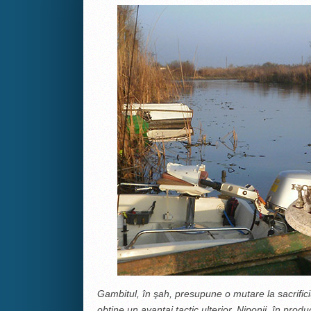
Gambitul, în şah, presupune o mutare la sacrificiu
obţine un avantaj tactic ulterior. Niponii, în produc