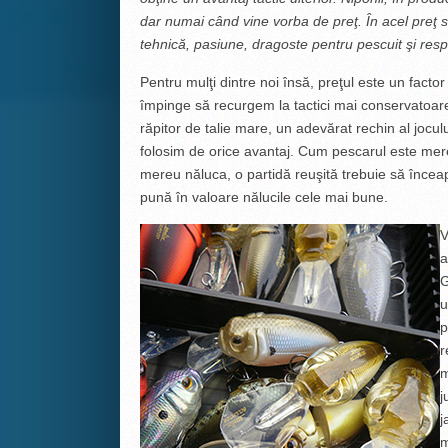
dar numai când vine vorba de preţ. În acel preţ s
tehnică, pasiune, dragoste pentru pescuit şi resp
Pentru mulţi dintre noi însă, preţul este un facto
împinge să recurgem la tactici mai conservatoar
răpitor de talie mare, un adevărat rechin al jocului
folosim de orice avantaj. Cum pescarul este mer
mereu năluca, o partidă reuşită trebuie să înceap
pună în valoare nălucile cele mai bune.
V
a
G
u
p
r
m
j
j
m