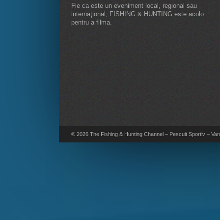
Fie ca este un eveniment local, regional sau
internaţional, FISHING & HUNTING este acolo
pentru a filma.
© 2026 The Fishing & Hunting Channel – Pescuit Sportiv – Vana