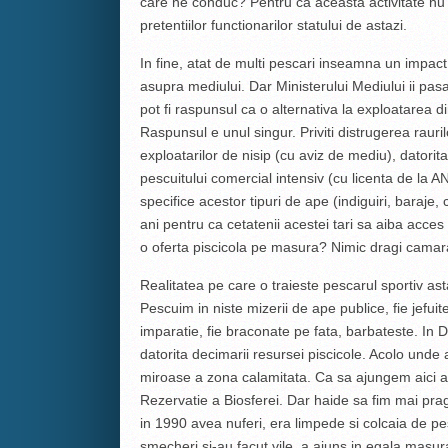
care ne conduc? Pentru ca aceasta activitate nu 
pretentiilor functionarilor statului de astazi.
In fine, atat de multi pescari inseamna un impact 
asupra mediului. Dar Ministerului Mediului ii pasa
pot fi raspunsul ca o alternativa la exploatarea d
Raspunsul e unul singur. Priviti distrugerea rauri
exploatarilor de nisip (cu aviz de mediu), datorita 
pescuitului comercial intensiv (cu licenta de la 
specifice acestor tipuri de ape (indiguiri, baraje, 
ani pentru ca cetatenii acestei tari sa aiba acces
o oferta piscicola pe masura? Nimic dragi camar
Realitatea pe care o traieste pescarul sportiv as
Pescuim in niste mizerii de ape publice, fie jefuite
imparatie, fie braconate pe fata, barbateste. In D
datorita decimarii resursei piscicole. Acolo unde 
miroase a zona calamitata. Ca sa ajungem aici am
Rezervatie a Biosferei. Dar haide sa fim mai prag
in 1990 avea nuferi, era limpede si colcaia de pe
smecheri si-au facut vile, a ajuns in egala masur