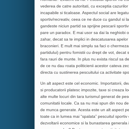
vederea de catre autoritati, cu exceptia cazurilo
incapabile si ticaloase. Aspectul social are legatu
sportiv/recreativ, ceea ce ne duce cu gandul si l
gandeste niciun partid sa sprijine pescarii sportivi
pare un paradox. E mai usor sa dai la neghiobi o 
zahar, decat sa te implici in descatusarea apelor 
braconieri. E mult mai simplu sa faci o chermeza 
partidului) pentru fomistii cu drept de vot, decat
fara rauri de munte. In plus nu exista riscul sa der
de ce nu dau roata politicienii acestor cateva ze
directa cu sustinerea pescuitului ca activitate spo
Un alt aspect este cel economic. Importatorii, dea
si producatorii platesc impozite, taxe si creaza l
alte multe locuri din tara turismul generat de pes
comunitatii locale. Ca sa nu mai spun din nou de ta
de munca generate. Acesta este un alt aspect pe 
toate ca in lumea mai “spalata” pescuitul sportiv
dezvoltarii economice si la bunastarea generala i