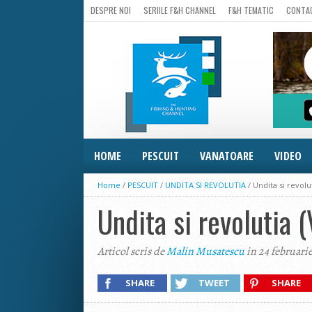
DESPRE NOI
SERIILE F&H CHANNEL
F&H TEMATIC
CONTA
HOME
PESCUIT
VANATOARE
VIDEO
Home
/
PESCUIT
/
UNDITA SI REVOLUTIA
/
Undita si revolut
Undita si revolutia (
Articol scris de
Malin Musatescu
in 24 februari
SHARE
TWEET
SHARE