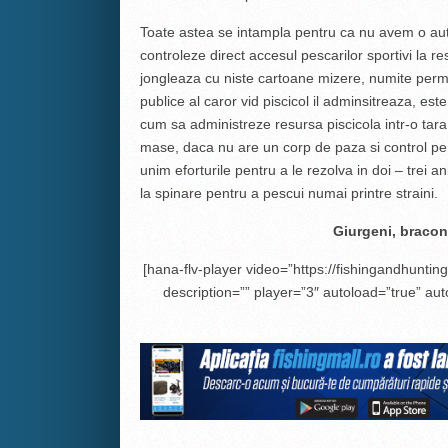
Toate astea se intampla pentru ca nu avem o aut
controleze direct accesul pescarilor sportivi la r
jongleaza cu niste cartoane mizere, numite permi
publice al caror vid piscicol il adminsitreaza, est
cum sa administreze resursa piscicola intr-o tar
mase, daca nu are un corp de paza si control p
unim eforturile pentru a le rezolva in doi – trei a
la spinare pentru a pescui numai printre straini.
Giurgeni, braconi
[hana-flv-player video=”https://fishingandhuntin
description=”” player=”3″ autoload=”true” aut