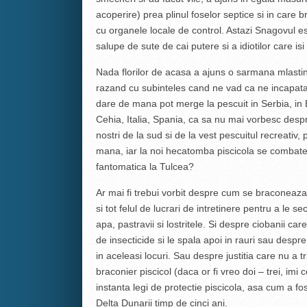
acoperire) prea plinul foselor septice si in care bra
cu organele locale de control. Astazi Snagovul es
salupe de sute de cai putere si a idiotilor care isi
Nada florilor de acasa a ajuns o sarmana mlastin
razand cu subinteles cand ne vad ca ne incapat
dare de mana pot merge la pescuit in Serbia, in 
Cehia, Italia, Spania, ca sa nu mai vorbesc desp
nostri de la sud si de la vest pescuitul recreativ
mana, iar la noi hecatomba piscicola se combate
fantomatica la Tulcea?
Ar mai fi trebui vorbit despre cum se braconeaza
si tot felul de lucrari de intretinere pentru a le s
apa, pastravii si lostritele. Si despre ciobanii care
de insecticide si le spala apoi in rauri sau despre
in aceleasi locuri. Sau despre justitia care nu a t
braconier piscicol (daca or fi vreo doi – trei, imi
instanta legi de protectie piscicola, asa cum a fos
Delta Dunarii timp de cinci ani.