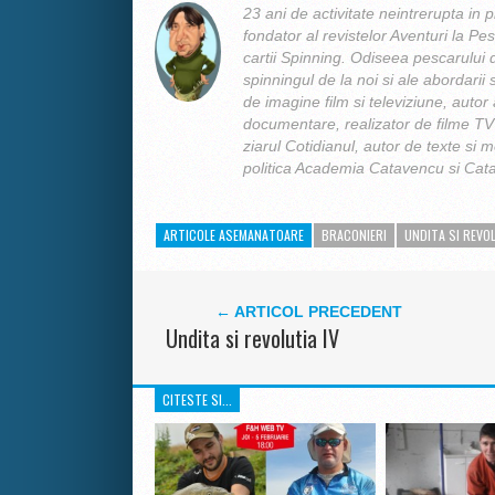
23 ani de activitate neintrerupta in p
fondator al revistelor Aventuri la Pes
cartii Spinning. Odiseea pescarului d
spinningul de la noi si ale abordarii s
de imagine film si televiziune, autor 
documentare, realizator de filme TV 
ziarul Cotidianul, autor de texte si m
politica Academia Catavencu si Cata
ARTICOLE ASEMANATOARE
BRACONIERI
UNDITA SI REVO
← ARTICOL PRECEDENT
Undita si revolutia IV
CITESTE SI...