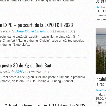
Delta 
ate fi urmarit in programul Fishing & Hunting Channel.
F&H
| 19
Filmul 
Evenime
program
n EXPO – pe scurt, de la EXPO F&H 2023
ol scris de
Dinu-Florin Cirstean
in 22 martie 2023
epciunea ne ajută să rezistăm, pasiunile ne ajuta să trăim.‟
s Chamfort * ”Lung e drumul Clujului‟, zice un cântec popular,
ci drumul ”Expo-ului‟...
i peste 30 de Kg cu Dudi Bait
ol scris de
F&H
in 13 martie 2023
 Crapi peste 30 de Kg cu Dudi Bait poate fi urmarit in premiera
Intaln
3 martie, de la ora 21:30 la Fishing & Hunting Channel.
la rapi
Dinu-Flor
În data
18:00, 
între me
ing & Hunting Expo – Editia 7, 17-19 martie 2023