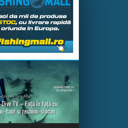
scris de Cristi Albu
 Dive TV – Față în față cu
nii-taur și rechinii-ciocan
ul episod din Shark Dive TV, telespectatorii
nca o primă privire asupra unor experiențe