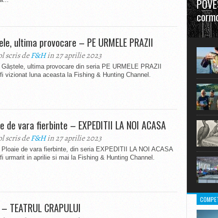
POVES
cormo
”La urm
ele, ultima provocare – PE URMELE PRAZII
în mare
ol scris de
F&H
in 27 aprilie 2023
l Gâștele, ultima provocare din seria PE URMELE PRAZII
fi vizionat luna aceasta la Fishing & Hunting Channel.
ie de vara fierbinte – EXPEDITII LA NOI ACASA
ol scris de
F&H
in 27 aprilie 2023
l Ploaie de vara fierbinte, din seria EXPEDITII LA NOI ACASA
fi urmarit in aprilie si mai la Fishing & Hunting Channel.
COMPET
 – TEATRUL CRAPULUI