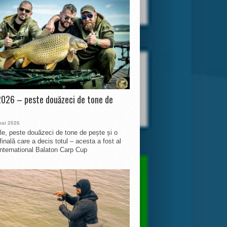
026 – peste douăzeci de tone de
mai 2026
le, peste douăzeci de tone de pește și o
finală care a decis totul – acesta a fost al
International Balaton Carp Cup