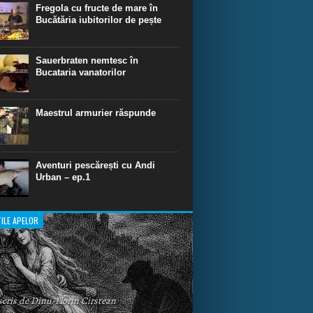
dinare de scufundare cu rechini.
Fregola cu fructe de mare în
Bucătăria iubitorilor de pește
Sauerbraten nemtesc în
Bucataria vanatorilor
Maestrul armurier răspunde
Aventuri pescărești cu Andi
Urban – ep.1
ILE APELOR
 scris de Dinu-Florin Cirstean