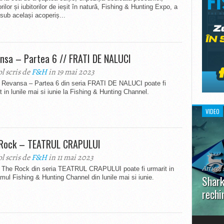
rilor și iubitorilor de ieșit în natură, Fishing & Hunting Expo, a
 sub același acoperiș...
nsa – Partea 6 // FRATI DE NALUCI
ol scris de
F&H
in 19 mai 2023
l Revansa – Partea 6 din seria FRATI DE NALUCI poate fi
t in lunile mai si iunie la Fishing & Hunting Channel.
VIDEO
Rock – TEATRUL CRAPULUI
ol scris de
F&H
in 11 mai 2023
Articol 
l The Rock din seria TEATRUL CRAPULUI poate fi urmarit in
Shark
mul Fishing & Hunting Channel din lunile mai si iunie.
rechi
În prim
pot aru