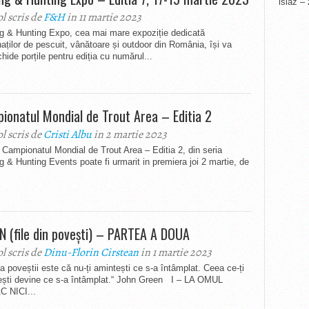
islaz –
ol scris de
F&H
in 11 martie 2023
ng & Hunting Expo, cea mai mare expoziție dedicată
aților de pescuit, vânătoare și outdoor din România, își va
hide porțile pentru ediția cu numărul...
ionatul Mondial de Trout Area – Editia 2
ol scris de
Cristi Albu
in 2 martie 2023
 Campionatul Mondial de Trout Area – Editia 2, din seria
g & Hunting Events poate fi urmarit in premiera joi 2 martie, de
N (file din povești) – PARTEA A DOUA
ol scris de
Dinu-Florin Cirstean
in 1 martie 2023
a poveștii este că nu-ți amintești ce s-a întâmplat. Ceea ce-ți
ești devine ce s-a întâmplat.“ John Green I – LA OMUL
 NICI...