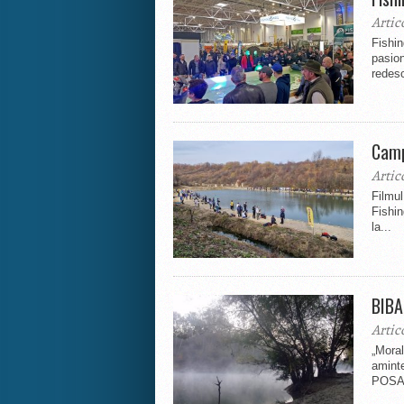
Artic
Fishi
pasion
redesc
Camp
Artic
Filmul
Fishin
la...
BIBA
Artic
„Moral
amint
POSAC