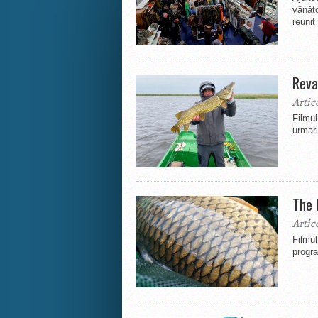
vânăto
reunit
Reva
Artic
Filmu
urmari
The 
Artic
Filmu
progra