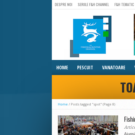
DESPRE NOI
SERIILE F&H CHANNEL
F&H TEMATIC
HOME
PESCUIT
VANATOARE
TO
Home
/
Posts tagged "spot"
(Page 8)
Fish
Artic
Ajunsă