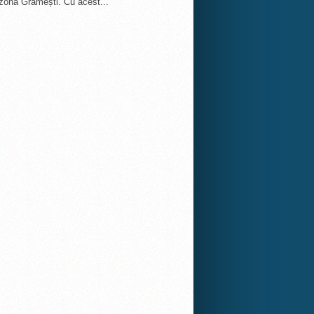
 zona Grămești. Cu acest...