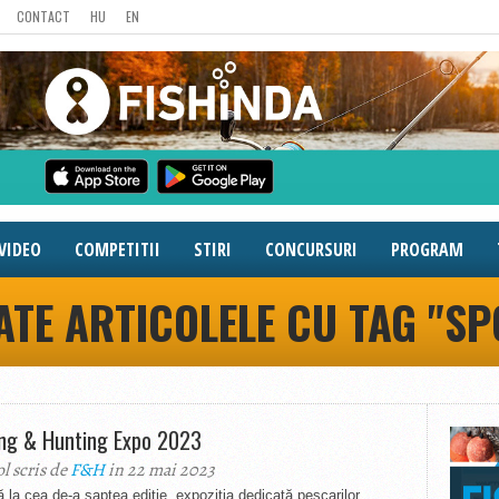
CONTACT
HU
EN
VIDEO
COMPETITII
STIRI
CONCURSURI
PROGRAM
ATE ARTICOLELE CU TAG "SP
ing & Hunting Expo 2023
ol scris de
F&H
in 22 mai 2023
 la cea de-a șaptea ediție, expoziția dedicată pescarilor,