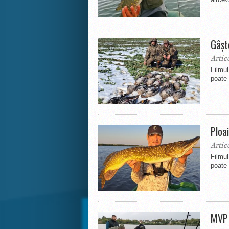
Gâșt
Artic
Filmu
poate 
Ploa
Artic
Filmu
poate 
MVP