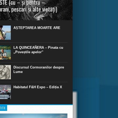
TE (cu – și pentru –
rani, pescari și alte vietăți)
a urmei, cred că legendele și miturile sunt
 parte făcute din „adevăr”.“ R. R. Tolkien.
AȘTEPTAREA MOARTE ARE
LA QUINCEAÑERA – Pinata cu
„Poveștile apelor‟
Discursul Cormoranilor despre
Lume
Habitatul F&H Expo – Ediția X
ITII