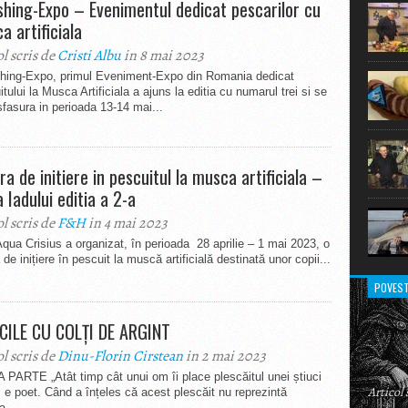
ishing-Expo – Evenimentul dedicat pescarilor cu
extraor
a artificiala
ol scris de
Cristi Albu
in 8 mai 2023
shing-Expo, primul Eveniment-Expo din Romania dedicat
tului la Musca Artificiala a ajuns la editia cu numarul trei si se
fasura in perioada 13-14 mai...
ra de initiere in pescuitul la musca artificiala –
 Iadului editia a 2-a
ol scris de
F&H
in 4 mai 2023
ua Crisius a organizat, în perioada 28 aprilie – 1 mai 2023, o
 de inițiere în pescuit la muscă artificială destinată unor copii...
POVEST
CILE CU COLȚI DE ARGINT
ol scris de
Dinu-Florin Cirstean
in 2 mai 2023
PARTE „Atât timp cât unui om îi place plescăitul unei știuci
Articol
, e poet. Când a înțeles că acest plescăit nu reprezintă
a...