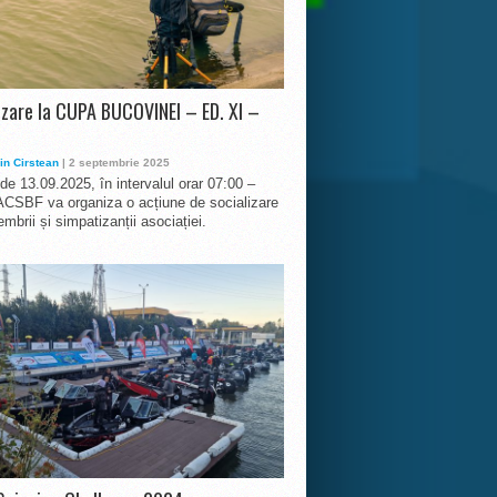
izare la CUPA BUCOVINEI – ED. XI –
in Cirstean
| 2 septembrie 2025
 de 13.09.2025, în intervalul orar 07:00 –
ACSBF va organiza o acțiune de socializare
mbrii și simpatizanții asociației.