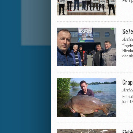
F&H po
Se7e
Artic
”Înțel
Nicola
dar ni
Crap
Artic
Filmul
luni 1
Fish