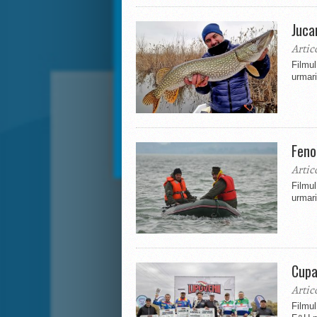
Juca
Artic
Filmul
urmari
Feno
Artic
Filmu
urmari
Cupa
Artic
Filmu