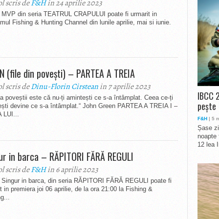
ol scris de
F&H
in 24 aprilie 2023
l MVP din seria TEATRUL CRAPULUI poate fi urmarit in
mul Fishing & Hunting Channel din lunile aprilie, mai si iunie.
N (file din povești) – PARTEA A TREIA
ol scris de
Dinu-Florin Cirstean
in 7 aprilie 2023
IBCC 2
a poveștii este că nu-ți amintești ce s-a întâmplat. Ceea ce-ți
pește
ești devine ce s-a întâmplat.“ John Green PARTEA A TREIA I –
 LUI...
F&H
| 5 
Șase zi
noapte 
12 lea 
ur in barca – RĂPITORI FĂRĂ REGULI
ol scris de
F&H
in 6 aprilie 2023
l Singur in barca, din seria RĂPITORI FĂRĂ REGULI poate fi
t in premiera joi 06 aprilie, de la ora 21:00 la Fishing &
g...