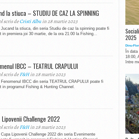
nd la stiuca – STUDIU DE CAZ LA SPINNING
ol scris de
Cristi Albu
in 28 martie 2023
 Jucand la stiuca, din seria Studiu de caz la spinning poate fi
Social
t in premiera joi 30 martie, de la ora 21:00 la Fishing...
2025
Dinu-Flor
În data
18:00, 
între me
menul IBCC – TEATRUL CRAPULUI
ol scris de
F&H
in 28 martie 2023
l Fenomenul IBCC din seria TEATRUL CRAPULUI poate fi
t in programul Fishing & Hunting Channel.
 Lipovenii Challenge 2022
ol scris de
F&H
in 28 martie 2023
l Cupa Lipovenii Challenge 2022 din seria Evenimente