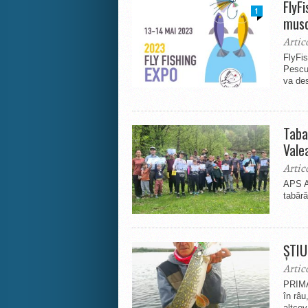
FlyF
1
musc
Artic
FlyFi
Pescui
va des
Taba
Valea
Artic
APS Aq
tabără
ȘTIU
Artic
PRIMA 
în râu
altcev