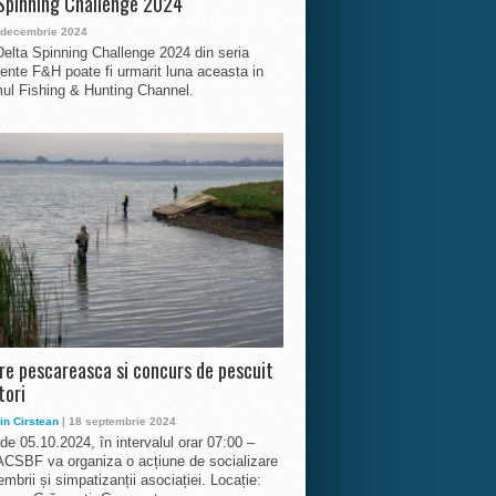
Spinning Challenge 2024
 decembrie 2024
Delta Spinning Challenge 2024 din seria
nte F&H poate fi urmarit luna aceasta in
ul Fishing & Hunting Channel.
ire pescareasca si concurs de pescuit
tori
in Cirstean
| 18 septembrie 2024
 de 05.10.2024, în intervalul orar 07:00 –
ACSBF va organiza o acțiune de socializare
mbrii și simpatizanții asociației. Locație: