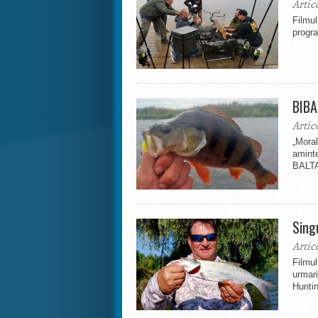
Artic
Filmu
progra
BIBA
Artic
„Moral
amint
BALTA
Sing
Artic
Filmu
urmari
Huntin